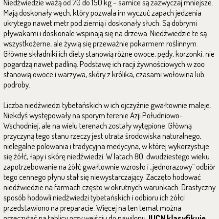
Niedźwiedzie ważą od 70 do 150 kg – samice są zazwyczaj mniejsze.
Mają doskonały węch, który pozwala im wyczuć zapach jedzenia
ukrytego nawet metr pod ziemią i doskonały słuch. Są dobrymi
pływakami i doskonale wspinają się na drzewa. Niedźwiedzie te są
wszystkożerne, ale żywią się przeważnie pokarmem roślinnym.
Główne składniki ich diety stanowią różne owoce, pędy, korzonki, nie
pogardzą nawet padliną. Podstawę ich racji żywnościowych w zoo
stanowią owoce i warzywa, skóry z królika, czasami wołowina lub
podroby.
Liczba niedźwiedzi tybetańskich w ich ojczyźnie gwałtownie maleje.
Niekdyś występowały na sporym terenie Azji Południowo-
Wschodniej, ale na wielu terenach zostały wytępione. Główną
przyczyną tego stanu rzeczy jest utrata środowiska naturalnego,
nielegalne polowania i tradycyjna medycyna, w której wykorzystuje
się żółć, łapy i skórę niedźwiedzi. W latach 80. dwudziestego wieku
zapotrzebowanie na żółć gwałtownie wzrosło i „jednorazowy” odbiór
tego cennego płynu stał się niewystarczający. Zaczęto hodować
niedźwiedzie na farmach często w okrutnych warunkach. Drastyczny
sposób hodowli niedźwiedzi tybetańskich i odbioru ich żółci
przedstawiono na preparacie. Więcej na ten temat można
przeczytać na tablicy przy wejściu do pawilonu.
IUCN klasyfikuje