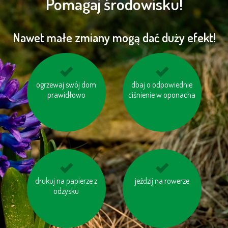
Pomagaj środowisku!
Nawet małe zmiany mogą dać duży efekt!
nie korzystaj z trybu
ogrzewaj swój dom
dbaj o odpowiednie
korzystaj z baterii
prawidłowo
„Standby“
ciśnienie w oponacha
ładowalnych
drukuj na papierze z
segreguj śmieci
korzystaj z transportu
jeździj na rowerze
odzysku
publicznego