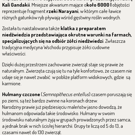
Kali Gandakii
. Mniejsze akwarium mające o
koło 6000 l
objętości
reprezentuje fragment
rzeki Narayani
, w którym całe ławice
różnych gatunków ryb pływają wśród gęstwiny roślin wodnych.
Została tu naistalowana także
klatka z preparatem
niedźwiedzia przedstawiająca okrutne warunki na farmach,
specjalizujących się na odbiór żółci niedźwiedzi
. Zwłaszcza
tradycyjna medycyna Wschodu przypisuje żółci cudowne
właściwości.
Dzięki dużej przestrzeni zachowanie zwierząt staje się prawie że
naturalnym. Zwierzęta czują się tu na tyle konfortowo, że czasem nie
udaje się je nawet zwabić w pobliże platform widokowych, gdzie są
karmione.
Hulmany
czczone
(
Semnopithecus entellus
)
czasem poruszają się
po ziemi, są też bardzo zwinne na koronach drzew.
Narodziny prawie już piędziesięciu maleństw jasno dowodzą, że
hulmanom odpowiada takie środowisko. Hulmany w swoim
środowisku naturalnym żyją w grupach prowadzonych przez samca,
a jednak brak w nich ścisłej hierarchii. Grupy te liczą od 5 do 13, a
czasami nawet do 130 zwierząt.