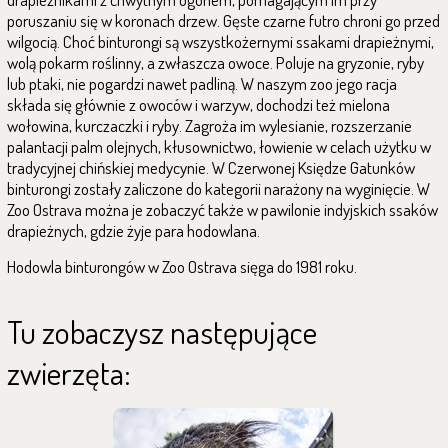
poruszaniu się w koronach drzew. Gęste czarne futro chroni go przed
wilgocią. Choć binturongi są wszystkożernymi ssakami drapieżnymi,
wolą pokarm roślinny, a zwłaszcza owoce. Poluje na gryzonie, ryby
lub ptaki, nie pogardzi nawet padliną. W naszym zoo jego racja
składa się głównie z owoców i warzyw, dochodzi też mielona
wołowina, kurczaczki i ryby. Zagroża im wylesianie, rozszerzanie
palantacji palm olejnych, kłusownictwo, łowienie w celach użytku w
tradycyjnej chińskiej medycynie. W Czerwonej Księdze Gatunków
binturongi zostały zaliczone do kategorii narażony na wyginięcie. W
Zoo Ostrava można je zobaczyć także w pawilonie indyjskich ssaków
drapieżnych, gdzie żyje para hodowlana.
Hodowla binturongów w Zoo Ostrava sięga do 1981 roku.
Tu zobaczysz następujące
zwierzęta: