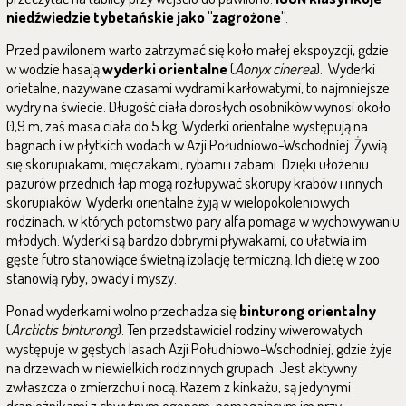
niedźwiedzie tybetańskie jako "zagrożone"
.
Przed pawilonem warto zatrzymać się koło małej ekspoyzcji, gdzie
w wodzie hasają
wyderki orientalne
(
Aonyx cinerea
).
Wyderki
orietalne, nazywane czasami wydrami karłowatymi, to najmniejsze
wydry na świecie. Długość ciała dorosłych osobników wynosi około
0,9 m, zaś masa ciała do 5 kg. Wyderki orientalne występują na
bagnach i w płytkich wodach w Azji Południowo-Wschodniej. Żywią
się skorupiakami, mięczakami, rybami i żabami. Dzięki ułożeniu
pazurów przednich łap mogą rozłupywać skorupy krabów i innych
skorupiaków. Wyderki orientalne żyją w wielopokoleniowych
rodzinach, w których potomstwo pary alfa pomaga w wychowywaniu
młodych. Wyderki są bardzo dobrymi pływakami, co ułatwia im
gęste futro stanowiące świetną izolację termiczną. Ich dietę w zoo
stanowią ryby, owady i myszy.
Ponad wyderkami wolno przechadza się
binturong orientalny
(
Arctictis binturong
).
Ten przedstawiciel rodziny wiwerowatych
występuje w gęstych lasach Azji Południowo-Wschodniej, gdzie żyje
na drzewach w niewielkich rodzinnych grupach. Jest aktywny
zwłaszcza o zmierzchu i nocą. Razem z kinkażu, są jedynymi
drapieżnikami z chwytnym ogonem, pomagającym im przy