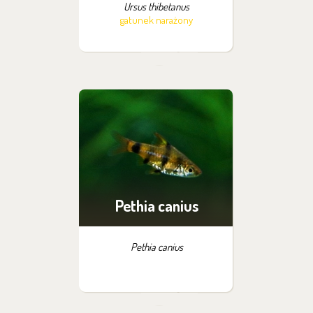
Ursus thibetanus
gatunek narażony
Pethia canius
Pethia canius