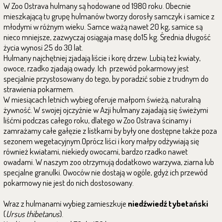
W Zoo Ostrava hulmany są hodowane od 1980 roku. Obecnie
mieszkającą tu grupę hulmanów tworzy dorosły samczyk i samice z
młodymi w różnym wieku. Samce ważą nawet 20 kg, samice są
nieco mniejsze, zazwyczaj osiągaja masę do15 kg. Średnia długość
życia wynosi 25 do 30 lat.
Hulmany najchętniej zjadają liście i korę drzew. Lubią też kwiaty,
owoce, rzadko zjadają owady. Ich przewód pokarmowy jest
specjalnie przystosowany do tego, by poradzić sobie z trudnym do
strawienia pokarmem.
W miesiącach letnich wybieg oferuje małpom świeżą, naturalną
żywność. W swojej ojczyźnie w Azji hulmany zajadają się świeżymi
liśćmi podczas całego roku, dlatego w Zoo Ostrava ścinamy i
zamrażamy całe gałęzie z listkami by były one dostępne także poza
sezonem wegetacyjnym.Oprócz liści i kory małpy odżywiają się
również kwiatami, niekiedy owocami, bardzo rzadko nawet
owadami. W naszym zoo otrzymują dodatkowo warzywa, ziarna lub
specjalne granulki. Owoców nie dostają w ogóle, gdyż ich przewód
pokarmowy nie jest do nich dostosowany.
Wraz z hulmanami wybieg zamieszkuje
niedźwiedź tybetański
(
Ursus thibetanus
)
.