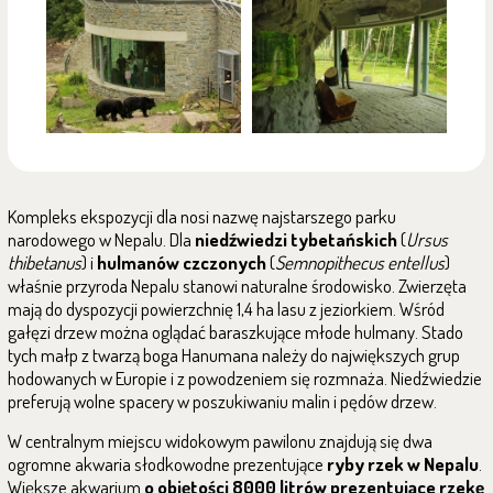
Kompleks ekspozycji dla nosi nazwę najstarszego parku
narodowego w Nepalu. Dla
niedźwiedzi tybetańskich
(
Ursus
thibetanus
) i
hulmanów
czczonych
(
Semnopithecus entellus
)
właśnie przyroda Nepalu stanowi naturalne środowisko. Zwierzęta
mają do dyspozycji powierzchnię 1,4 ha lasu z jeziorkiem. Wśród
gałęzi drzew można oglądać baraszkujące młode hulmany. Stado
tych małp z twarzą boga Hanumana należy do największych grup
hodowanych w Europie i z powodzeniem się rozmnaża. Niedźwiedzie
preferują wolne spacery w poszukiwaniu malin i pędów drzew.
W centralnym miejscu widokowym pawilonu znajdują się dwa
ogromne akwaria słodkowodne prezentujące
ryby rzek w Nepalu
.
Większe akwarium
o objętości 8000 litrów prezentujące rzekę