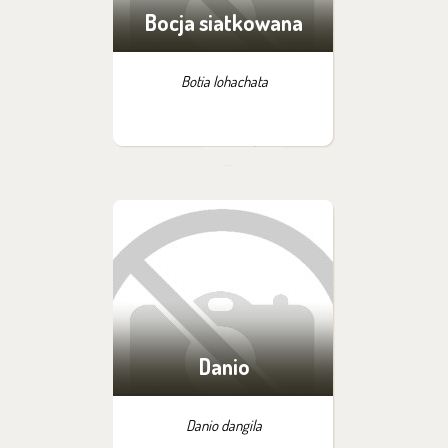
Bocja siatkowana
Botia lohachata
Danio
Danio dangila