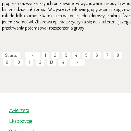
grupie są zazwyczaj zsynchronizowane. W wychowaniu młodych w no
bierze udział cała grupa. Wszyscy członkowie grupy wspólnie ogrzewa
młode, kilka samic je karmi, a co najmniej jeden dorosły je pilnuje (za
jeden z samców). Zbiorowa opieka przyczynia się do skuteczniejszego
przetrwania potomstwa i rozszerzenia grupy
Strana:
<
1
2
3
4
5
6
7
8
9
10
11
12
13
14
>
Zwierzęta
Ekspozycje