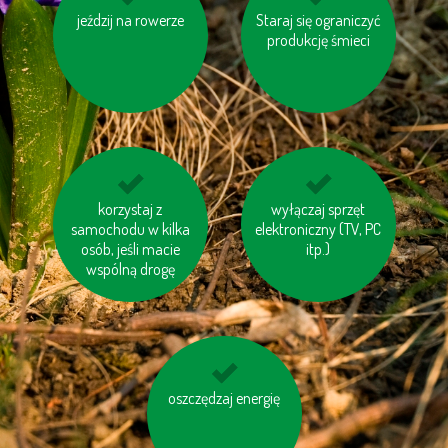
nie bój się używać
jeździj na rowerze
Staraj się ograniczyć
dbaj o odpowiednie
papieru toaletowego
ciśnienie w oponacha
produkcję śmieci
z makulaturt
unikaj produktów
korzystaj z
korzystaj z transportu
wyłączaj sprzęt
samochodu w kilka
zawierających olej
elektroniczny (TV, PC
publicznego
osób, jeśli macie
palmowy
itp.)
wspólną drogę
jedz miejscowe ryby
oszczędzaj energię