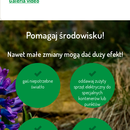
Galeria video
Pomagaj środowisku!
Nawet małe zmiany mogą dać duży efekt!
gaś niepotrzebne
wybieraj schody
unikaj odpadów w
oddawaj zużyty
zamiast windy
światło
sprzęt elektryczny do
niepotrzebnych
opakowaniach
specjalnych
kontenerów lub
punktów