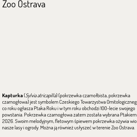
Zoo Ostrava
Kapturka
(
Sylvia atricapilla
) (pokrzewka czarnołbista, pokrzewka
czarnogłowa) jest symbolem Czeskiego Towarzystwa Ornitologicznego
co roku ogłasza Ptaka Roku i w tym roku obchodzi 100-lecie swojego
powstania. Pokrzewka czarnogłowa zatem została wybrana Ptakiem
2026. Swoim melodyjnym, fletowym śpiewem pokrzewka ożywia wio
nasze lasy i ogrody. Można ją również usłyszeć w terenie Zoo Ostrava.