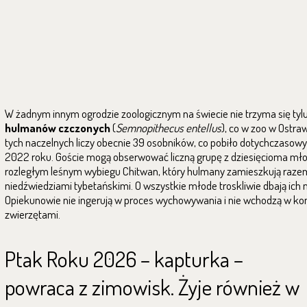
W żadnym innym ogrodzie zoologicznym na świecie nie trzyma się tyl
hulmanów czczonych
(
Semnopithecus entellus
), co w zoo w Ostra
tych naczelnych liczy obecnie 39 osobników, co pobiło dotychczasowy
2022 roku. Goście mogą obserwować liczną grupę z dziesięcioma mł
rozległym leśnym wybiegu Chitwan, który hulmany zamieszkują raze
niedźwiedziami tybetańskimi. O wszystkie młode troskliwie dbają ich 
Opiekunowie nie ingerują w proces wychowywania i nie wchodzą w ko
zwierzętami.
Ptak Roku 2026 – kapturka –
powraca z zimowisk. Żyje również w