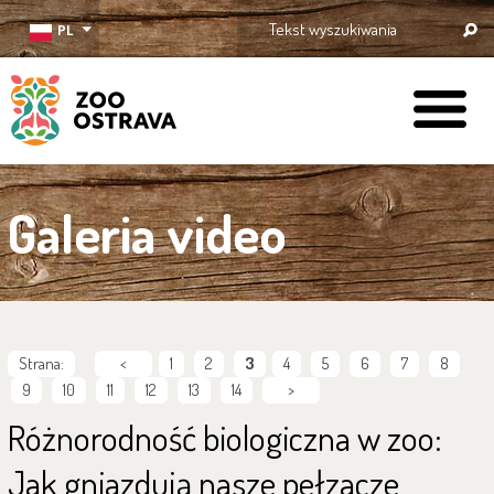
PL
ZOO Ostrava
Galeria video
Strana:
<
1
2
3
4
5
6
7
8
9
10
11
12
13
14
>
Różnorodność biologiczna w zoo:
Jak gniazdują nasze pełzacze