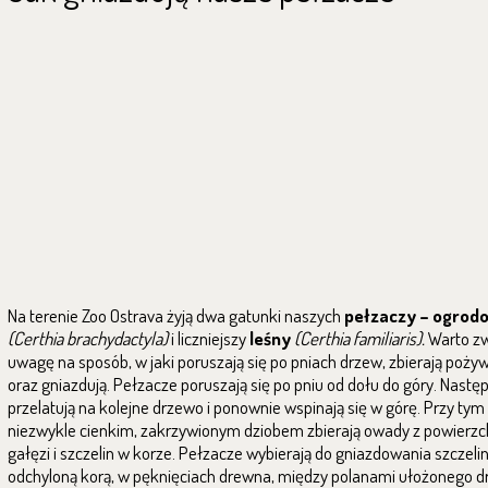
Na terenie Zoo Ostrava żyją dwa gatunki naszych
pełzaczy – ogrod
(Certhia brachydactyla)
i liczniejszy
leśny
(Certhia familiaris)
.
Warto zw
uwagę na sposób, w jaki poruszają się po pniach drzew, zbierają poży
oraz gniazdują. Pełzacze poruszają się po pniu od dołu do góry. Nastę
przelatują na kolejne drzewo i ponownie wspinają się w górę. Przy ty
niezwykle cienkim, zakrzywionym dziobem zbierają owady z powierzch
gałęzi i szczelin w korze. Pełzacze wybierają do gniazdowania szczeli
odchyloną korą, w pęknięciach drewna, między polanami ułożonego dr