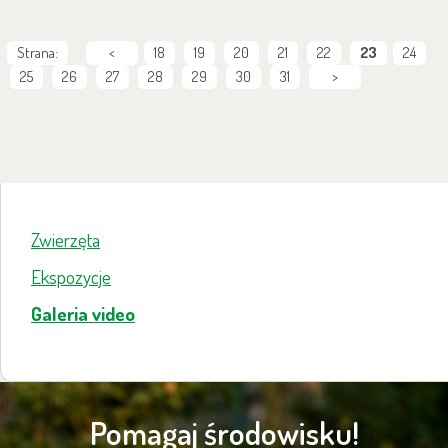
Strana:
<
18
19
20
21
22
23
24
25
26
27
28
29
30
31
>
Zwierzęta
Ekspozycje
Galeria video
Pomagaj środowisku!