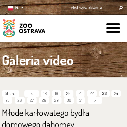
PL
ZOO Ostrava
Galeria video
Strana:
<
18
19
20
21
22
23
24
25
26
27
28
29
30
31
>
Młode karłowatego bydła
domowego dahomey