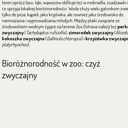
teren oprócz lasu, łąki, wąwozów obfituje też w mokradła, szadzawki i
co sprzyja lokalnej bioróżnorodności. Woda służy wielu gatunkom zwie
tylko do picia, kąpieli, jako kryjówka, ale rownież jako środowisko do
namnażania i wyprowadzania młodych. Między ptaki związane ze
środowiskiem wodnym żyjące na terenie Zoo Ostrava należy też
perk
zwyczajny
(
Tachybaptus ruficollis
),
zimorodek zwyczajny
(
Alcedo
kokoszka zwyczajna
(
Gallinula chloropus
) i
krzyżówka zwyczaj
platyrhynchos
).
Bioróżnorodność w zoo: czyż
zwyczajny