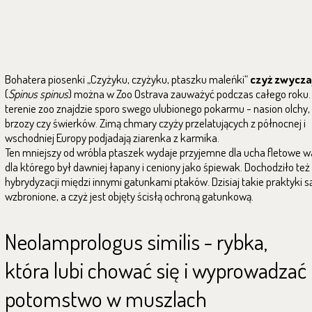
Bohatera piosenki „Czyżyku, czyżyku, ptaszku maleńki“
czyż zwycza
(
Spinus spinus
) można w Zoo Ostrava zauważyć podczas całego roku.
terenie zoo znajdzie sporo swego ulubionego pokarmu - nasion olchy,
brzozy czy świerków. Zimą chmary czyży przelatujących z północnej i
wschodniej Europy podjadają ziarenka z karmika.
Ten mniejszy od wróbla ptaszek wydaje przyjemne dla ucha fletowe w
dla którego był dawniej łapany i ceniony jako śpiewak. Dochodziło też
hybrydyzacji międzi innymi gatunkami ptaków. Dzisiaj takie praktyki s
wzbronione, a czyż jest objęty ścisłą ochroną gatunkową.
Neolamprologus similis - rybka,
która lubi chować się i wyprowadzać
potomstwo w muszlach