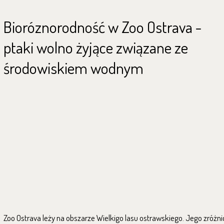
Bioróznorodność w Zoo Ostrava -
ptaki wolno żyjące związane ze
środowiskiem wodnym
Zoo Ostrava leży na obszarze Wielkigo lasu ostrawskiego. Jego zróżn