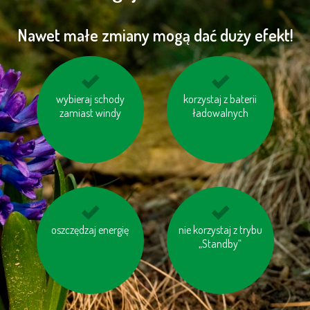
Nawet małe zmiany mogą dać duży efekt!
korzystaj z transportu
wybieraj schody
nie bój się używać
korzystaj z baterii
zamiast windy
publicznego
papieru toaletowego
ładowalnych
z makulaturt
oszczędzaj energię
kupuj meble
drukuj na papierze z
nie korzystaj z trybu
drewniane oznaczone
„Standby“
odzysku
logiem FSC