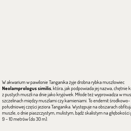
W akwarium w pawilonie Tanganika żyje drobna rybka muszlowiec
Neolamprologus similis
, która, jak podpowiada jej nazwa, chętnie 
z pustych muszli na dnie jako kryjówek. Młode też wyprowadza w mus
szczelinach między muszlami czy kamieniami. To endemit środkowo-
południowej części jeziora Tanganika. Występuje na obszarach obfitu
muszle, o dnie piaszczystym, mulistym, bądź skalistym na głębokości
9 – 10 metrów (do 30 m).