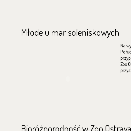
Młode u mar soleniskowych
Na w
Połud
przyp
Zoo O
przys
Bioróżnorodność w Zoo Ostrava