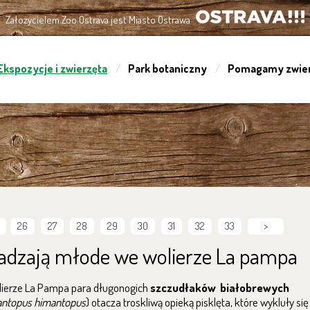
Założycielem Zoo Ostrava jest Miasto Ostrawa
OSTRAVA!!!
Ekspozycje i zwierzęta
Park botaniczny
Pomagamy zwie
26
27
28
29
30
31
32
33
>
adzają młode we wolierze La pampa
ierze La Pampa para długonogich
szczudłaków białobrewych
ntopus himantopus
) otacza troskliwą opieką pisklęta, które wykluły się