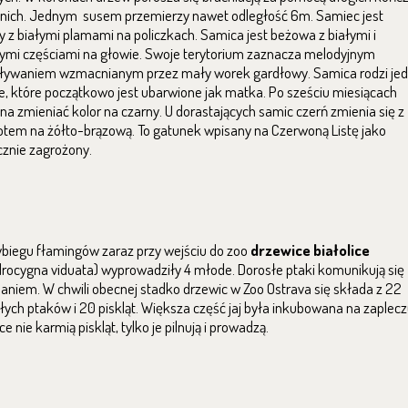
nich. Jednym susem przemierzy nawet odległość 6m. Samiec jest
y z białymi plamami na policzkach. Samica jest beżowa z białymi i
ymi częściami na głowie. Swoje terytorium zaznacza melodyjnym
ywaniem wzmacnianym przez mały worek gardłowy. Samica rodzi je
, które początkowo jest ubarwione jak matka. Po sześciu miesiącach
na zmieniać kolor na czarny. U dorastających samic czerń zmienia się z
tem na żółto-brązową. To gatunek wpisany na Czerwoną Listę jako
cznie zagrożony.
biegu fłamingów zaraz przy wejściu do zoo
drzewice białolice
rocygna viduata) wyprowadziły 4 młode. Dorosłe ptaki komunikują się
aniem. W chwili obecnej stadko drzewic w Zoo Ostrava się składa z 22
łych ptaków i 20 piskląt. Większa część jaj była inkubowana na zaplecz
e nie karmią piskląt, tylko je pilnują i prowadzą.