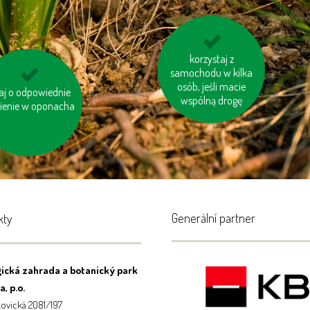
gaś niepotrzebne
korzystaj z
samochodu w kilka
światło
osób, jeśli macie
wielkie odległości
aj o odpowiednie
wspólną drogę
nienie w oponacha
pokonuj pieszo
Generální partner
kty
ická zahrada a botanický park
, p.o.
ovická 2081/197