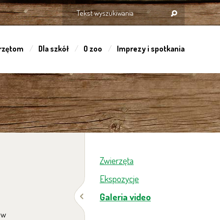
rzętom
Dla szkół
O zoo
Imprezy i spotkania
Zwierzęta
Ekspozycje
Galeria video
 w