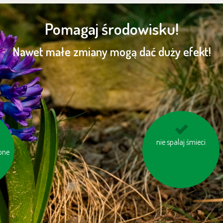
Pomagaj środowisku!
Nawet małe zmiany mogą dać duży efekt!
aj
nie spalaj śmieci
wybieraj schody
one
zamiast windy