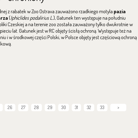
dnej z rabatek w Zoo Ostrava zauważono rzadkiego motyla
pazia
arza
(
Iphiclides podalirius L.
), Gatunek ten występuje na południu
liki Czeskiej a na terenie zoo została zauważony tylko dwukrotnie w
 pieciu lat. Gatunek jest w RC objęty ścisłą ochroną. Występuje też na
niu i w środkowej części Polski, w Polsce objęty jest częściową ochroną
nkową.
26
27
28
29
30
31
32
33
>