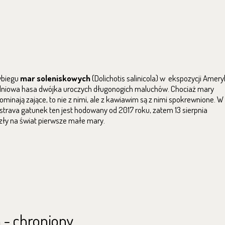
ybiegu
mar soleniskowych
(Dolichotis salinicola) w ekspozycji Amer
niowa hasa dwójka uroczych długonogich maluchów. Chociaż mary
ominają zające, to nie z nimi, ale z kawiawim są z nimi spokrewnione. W
strava gatunek ten jest hodowany od 2017 roku, zatem 13 sierpnia
zły na świat pierwsze małe mary.
 - chroniony