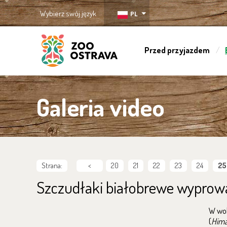
Wybierz swój język
PL
Przed przyjazdem
ZOO Ostrava
Galeria video
Strana:
<
20
21
22
23
24
25
Szczudłaki białobrewe wyprow
W wol
(
Hima