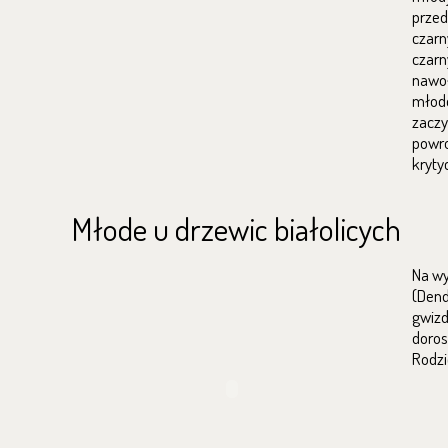
przed
czarn
czarn
nawoł
młode
zaczy
powro
kryty
Młode u drzewic białolicych
Na wy
(Dend
gwizd
doros
Rodzic