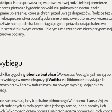
ie lipca. Para sprawdza się wzorowo w swej rodzicielskiej premierze.
 przez pierwsze tygodnie po wykluciu pokrywa brunatno-szate
piane upierzenie, które je chroni przed uwagą drapieżców. Rodzice też 
 niebezpieczeństwa potrafią odważnie bronić swe potomstwo wrzeszc
aźliwie na napastnika lub odciągając go od gniazda, udając kalectwo.
łe szczudłaki swym czarno – białym umaszczeniem nieco przypomina
turowe bociany.
wybiegu
d kilku tygodni
gibbońce białolice
(
Nomascus leucogenys
) hasają po
 wybiegu w nowej ekspozycji
Vadtha ni
. Gibbońce korzystają z lin,
znych drzew i drzew naturalnych i na nowym wybiegu dają pokazy
acji.
ce zamieszkują lasy tropikalne północnego Wietnamu i Laosu. Żyją w
ch rodzinnych składających się z jednego samca, jednej samicy i ich
ch. W koronach drzew porusza się brachiacją za pomocą długich końc