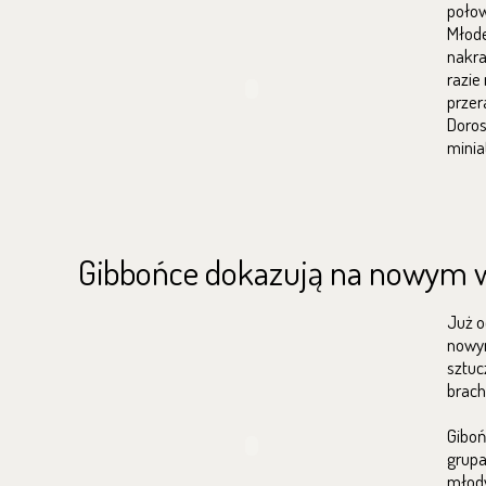
połow
Młode
nakra
razie
przer
Doros
minia
Gibbońce dokazują na nowym 
Już o
nowym
sztuc
brachi
Giboń
grupa
młody