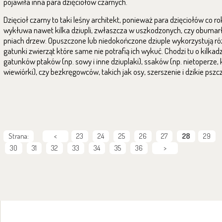
pojawiła inna para dzięciołów czarnych.
Dzięcioł czarny to taki leśny architekt, ponieważ para dzięciołów
co ro
wykłuwa nawet
kilka dziupli, zwłaszcza
w uszkodzonych, czy obumar
pniach drzew. Opuszczone lub niedokończone dziuple wykorzystują r
gatunki
zwierząt
które same nie potrafią ich wykuć. Chodzi
tu o kilkadz
gatunków ptaków (np. sowy i inne dziuplaki), ssaków (np. nietoperze, 
wiewiórki), czy
bezkręgowców,
takich jak osy, szerszenie i dzikie pszc
Strana:
<
23
24
25
26
27
28
29
30
31
32
33
34
35
36
>