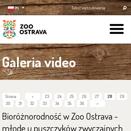
PL
ZOO Ostrava
Galeria video
Strana:
<
23
24
25
26
27
28
29
30
31
32
33
34
35
36
>
Bioróżnorodność w Zoo Ostrava -
młode u puszczyków zwyczajnych