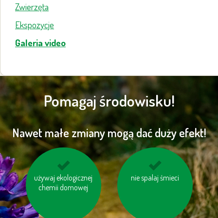
Zwierzęta
Ekspozycje
Galeria video
Pomagaj środowisku!
Nawet małe zmiany mogą dać duży efekt!
używaj ekologicznej
korzystaj z
kompostuj odpady
nie spalaj śmieci
samochodu w kilka
chemii domowej
organiczne
osób, jeśli macie
wspólną drogę