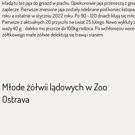
kładą tu też jaja do gniazd w piachu. Opiekunowie jaja przenoszą z gn
zaplecze. Pierwsze zniesione jaja zostały odebrane pod koniec listop
roku a ostatnie w styczniu 2022 roku. Po 90 - 120 dniach klują się mł
Pierwsze z aktualnych 26 przyszło na świat 25 lutego. Nowo wykluty 
waży 40 g... daleko mu jeszcze do 100kg rodzica. Po wchłonięciu wor
żółtkowego małe żółwie delektują się trawą i sianem.
Młode żółwii lądowych w Zoo
Ostrava