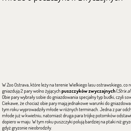
W Zoo Ostrava, które leży na terenie Wielkiego lasu ostrawskiego, co 
gniazdują 2 pary wolno żyjących
puszczyków zwyczajnych
(
Strix a
Obie pary wybrały sobie do gniazdowania specjalny typ budki, czyli so
Ciekawe, że chociaż obie pary mają jednakowe warunki do gniazdowan
tym roku wyprowadziły młode w różnych terminach. Jedna z par od
młode już w kwietniu, natomiast druga para trójkę potomków odstaw
dopiero w maju. W tym roku puszczyki polują bardziej na ptaki niż gryz
gdyż gryzonie nieobrodziły.