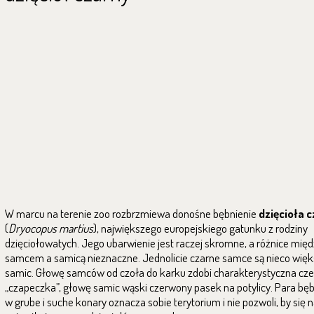
W marcu na terenie zoo rozbrzmiewa donośne bębnienie
dzięcioła 
(
Dryocopus martius
), największego europejskiego
gatunku z rodziny
dzięciołowatych. Jego ubarwienie jest raczej skromne, a
r
óżnice międ
samcem a samicą nieznaczne.
Jednolicie czarne samce są nieco wię
samic. Głowę samców od czoła do karku zdobi charakterystyczna cz
„czapeczka”, głowę samic wąski czerwony pasek na potylicy. Para bę
w grube i suche konary oznacza sobie terytorium i
nie pozwoli, by się 