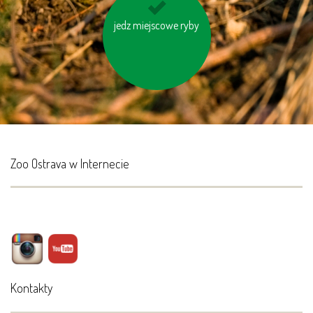
jedz miejscowe ryby
nie przegrzewaj
pomieszczeń
Zoo Ostrava w Internecie
Kontakty