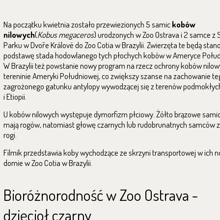
Na początku kwietnia zostało przewiezionych 5 samic
kobów
nilowych
(
Kobus megaceros
)
urodzonych w Zoo Ostrava i 2 samce z
Parku w Dvoře Králové do Zoo Cotia w Brazylii. Zwierzęta te będą stan
podstawę stada hodowlanego tych płochych kobów w Ameryce Połud
W Brazylii też powstanie nowy program na rzecz ochrony kobów nilow
tereninie Ameryki Południowej, co zwiększy szanse na zachowanie te
zagrożonego gatunku antylopy wywodzącej się z terenów podmokły
i Etiopii.
U kobów nilowych występuje dymorfizm płciowy. Żółto brązowe samic
mają rogów, natomiast głowę czarnych lub rudobrunatnych samców z
rogi.
Filmik przedstawia koby wychodzące ze skrzyni transportowej w ich
domie w Zoo Cotia w Brazylii.
Bioróżnorodność w Zoo Ostrava -
dzięcioł czarny