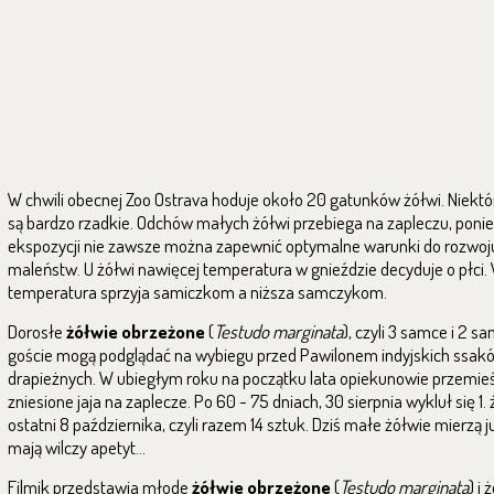
W chwili obecnej Zoo Ostrava hoduje około 20 gatunków żółwi. Niektór
są bardzo rzadkie. Odchów małych żółwi przebiega na zapleczu, poni
ekspozycji nie zawsze można zapewnić optymalne warunki do rozwoj
maleństw. U żółwi nawięcej temperatura w gnieździe decyduje o płci.
temperatura sprzyja samiczkom a niższa samczykom.
Dorosłe
żółwie obrzeżone
(
Testudo marginata
), czyli 3 samce i 2 s
goście mogą podglądać na wybiegu przed Pawilonem indyjskich ssak
drapieżnych. W ubiegłym roku na początku lata opiekunowie przemieśc
zniesione jaja na zaplecze. Po 60 - 75 dniach, 30 sierpnia wykluł się 1.
ostatni 8 października, czyli razem 14 sztuk. Dziś małe żółwie mierzą j
mają wilczy apetyt...
Filmik przedstawia młode
żółwie obrzeżone
(
Testudo marginata
) i 