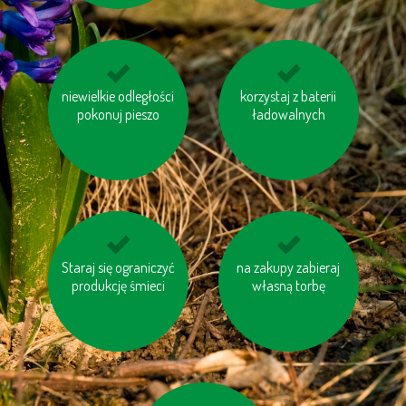
niewielkie odległości
kupuj produkty z
unikaj jedzenia pang i
korzystaj z baterii
pokonuj pieszo
odzysku
ładowalnych
tuńczyków
Staraj się ograniczyć
gaś niepotrzebne
na zakupy zabieraj
kupuj meble
produkcję śmieci
światło
drewniane oznaczone
własną torbę
logiem FSC