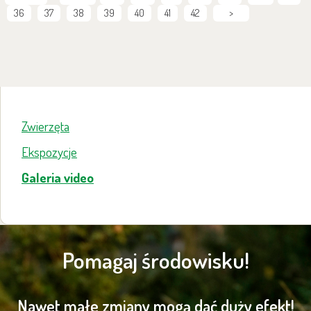
36
37
38
39
40
41
42
>
Zwierzęta
Ekspozycje
Galeria video
Pomagaj środowisku!
Nawet małe zmiany mogą dać duży efekt!