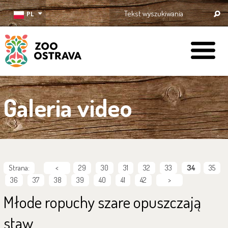
PL
ZOO Ostrava
Galeria video
Strana:
<
29
30
31
32
33
34
35
36
37
38
39
40
41
42
>
Młode ropuchy szare opuszczają
staw