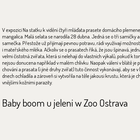
V expozici Na statku k vidění čtyři mláďata prasete domácího plemen
mangalica. Malá selata se narodila 28 dubna. Jedná se o tři samičky 
samečka. Přestože už přijímají pevnou potravu, rádi využívají možnosti
i mateřského mléka. Ačkoliv se o prasatech říká, že jsou špinavá, jedn
velmi čistotná zvířata, která si nelehají do vlastních výkalů, pokud k t
nejsou donucena například v malém chlívku. Naopak válení v blátě je 
chování a prasata (i jiné druhy zvířat) tuto činnost vykonávají, aby se 
dnech ochladila a zároveň si vytvořila na těle jakousi krustu, která je c
vnějšími kožními parazity.
Baby boom u jeleni w Zoo Ostrava