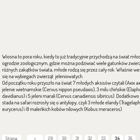
Wiosna to pora roku, kiedy to już tradycyjnie przychodzą na świat mło
ogrodzie zoologicznym, gdzie można podziwiać wiele gatunków zwierz
różnych zakątków świata, młode rodzą się przez cały rok. Właśnie we
się na wybiegach zwierząt jeleniowatych.
Od początku roku przyszło na świat 7 młodych aksisów czytali (Axix axi
jelenie wietnamskie (Cervus nippon pseudaxis), 3 milu chińskie (Elaph
davidianus) i 5 jeleni marali (Cervus canadiensis sibiricus). Dodatkowo
stada na safari rozrosły się o antylopy, czyli 3 młode elandy (Tragelap
eurycerus) i 8 maleńkich kobów nilowych (Kobus meraceros).
Strana:
<
29
30
31
32
33
34
35