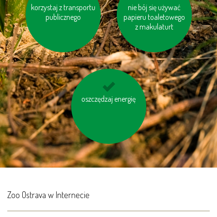
korzystaj z transportu
jedz miejscowe ryby
drukuj na papierze z
nie bój się używać
publicznego
papieru toaletowego
odzysku
z makulaturt
kompostuj odpady
oszczędzaj energię
organiczne
Zoo Ostrava w Internecie