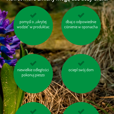
na zakupy zabieraj
pomyśl o „ukrytej
dbaj o odpowiednie
wyłączaj sprzęt
wodzie“ w produktac
własną torbę
ciśnienie w oponacha
elektroniczny (TV, PC
itp.)
niewielkie odległości
ogrzewaj swój dom
ociepl swój dom
nie spalaj śmieci
pokonuj pieszo
prawidłowo