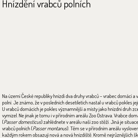
Hnízdění vrabců polních
Na území České republiky hnízdí dva druhy vrabců – vrabec domácí a 
polní. Je známo, že v posledních desetiletích nastal u vrabců pokles jej
U vrabců domácích je pokles významnější a místy jako hnízdní druh zc
vymizel. Ne jinak je tomu i v přírodním areálu Zoo Ostrava. Vrabce do
(
Passer domesticus
) zahlédnete v areálu naší zoo stěží. Jiná je situace
vrabců polních (
Passer montanus
). Těm se v přírodním areálu vyslove
každým rokem obsazují nová a nová hnízdiště. Kromě nejrůznějších šk