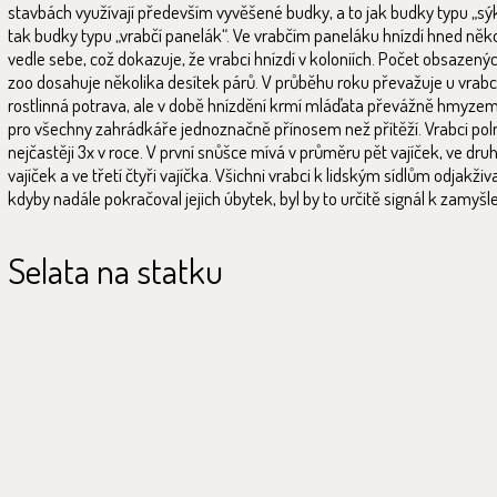
stavbách využívají především vyvěšené budky, a to jak budky typu „sýk
tak budky typu „vrabčí panelák“. Ve vrabčím paneláku hnízdí hned něko
vedle sebe, což dokazuje, že vrabci hnízdí v koloniích. Počet obsazený
zoo dosahuje několika desítek párů. V průběhu roku převažuje u vrab
rostlinná potrava, ale v době hnízdění krmí mláďata převážně hmyzem
pro všechny zahrádkáře jednoznačně přínosem než přítěží. Vrabci poln
nejčastěji 3x v roce. V první snůšce mívá v průměru pět vajíček, ve dru
vajíček a ve třetí čtyři vajíčka. Všichni vrabci k lidským sídlům odjakživa
kdyby nadále pokračoval jejich úbytek, byl by to určitě signál k zamyšle
Selata na statku