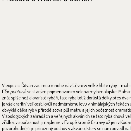
V expozici Čitván zaujmou mnohé návštěvníky velké hbité ryby – mahsí
(
Tor putitora
) se starším pojmenováním veleparmy himálajské. Mahsí
znát spíše než akvaristé rybáři, tato ryba totiž dorůstá délky přes dva 
je však raritní velikost, kvůli nadměrnému lovu v himálajských řekách 
obvyklá délka ryb v přírodě sotva půl metru a jejich početnost dramati
V zoologických zahradách a veřejných akváriích se tato ryba chová ve
zřídka, v současnosti ji najdeme v Evropě kromě Ostravy už jen v Kodan
pozoruhodnější je přirozený odchov v akváriu, který se nám povedl na