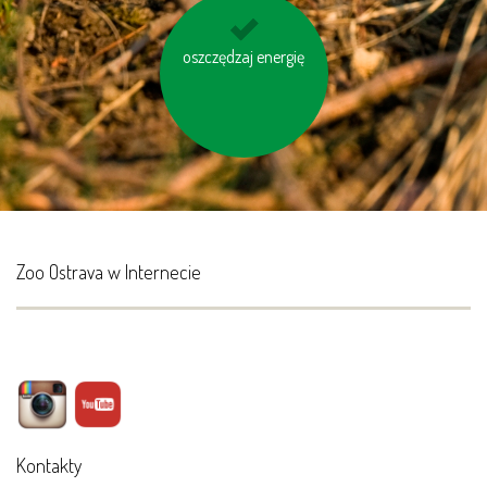
oszczędzaj energię
nie bój się używać
papieru toaletowego
z makulaturt
Zoo Ostrava w Internecie
Kontakty