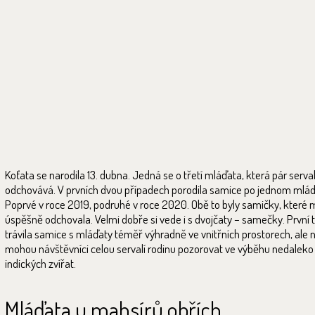
Koťata se narodila 13. dubna. Jedná se o třetí mláďata, která pár serva
odchovává. V prvních dvou případech porodila samice po jednom mlád
Poprvé v roce 2019, podruhé v roce 2020. Obě to byly samičky, které
úspěšně odchovala. Velmi dobře si vede i s dvojčaty – samečky. První 
trávila samice s mláďaty téměř výhradně ve vnitřních prostorech, ale n
mohou návštěvníci celou servalí rodinu pozorovat ve výběhu nedaleko
indických zvířat.
Mláďata u mahsírů obřích