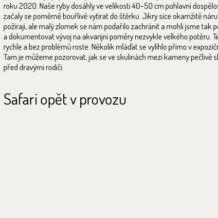
roku 2020. Naše ryby dosáhly ve velikosti 40–50 cm pohlavní dospělos
začaly se poměrně bouřlivě vytírat do štěrku. Jikry sice okamžitě náru
požírají, ale malý zlomek se nám podařilo zachránit a mohli jsme tak 
a dokumentovat vývoj na akvarijní poměry nezvykle velkého potěru. T
rychle a bez problémů roste. Několik mláďat se vylíhlo přímo v expozičn
Tam je můžeme pozorovat, jak se ve skulinách mezi kameny pečlivě sk
před dravými rodiči.
Safari opět v provozu