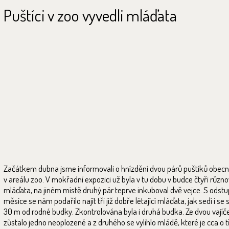
Puštíci v zoo vyvedli mláďata
Začátkem dubna jsme informovali o hnízdění dvou párů puštíků obecn
v areálu zoo. V mokřadní expozici už byla v tu dobu v budce čtyři různ
mláďata, na jiném místě druhý pár teprve inkuboval dvě vejce. S ods
měsíce se nám podařilo najít tři již dobře létající mláďata, jak sedí i se 
30 m od rodné budky. Zkontrolována byla i druhá budka. Ze dvou vajíč
zůstalo jedno neoplozené a z druhého se vylíhlo mládě, které je cca o t