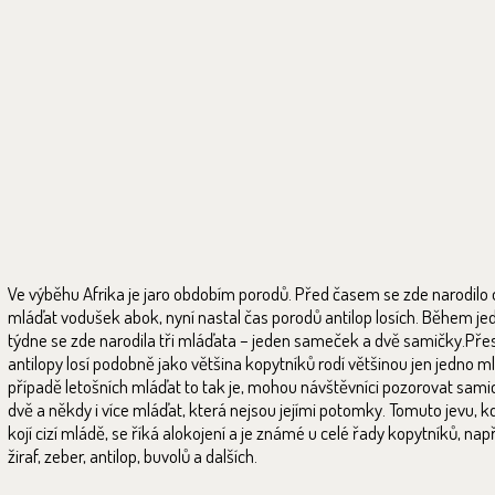
Ve výběhu Afrika je jaro obdobím porodů. Před časem se zde narodilo
mláďat vodušek abok, nyní nastal čas porodů antilop losích. Během j
týdne se zde narodila tři mláďata – jeden sameček a dvě samičky.Pře
antilopy losí podobně jako většina kopytníků rodí většinou jen jedno ml
případě letošních mláďat to tak je, mohou návštěvníci pozorovat samici
dvě a někdy i více mláďat, která nejsou jejími potomky. Tomuto jevu, 
kojí cizí mládě, se říká alokojení a je známé u celé řady kopytníků, nap
žiraf, zeber, antilop, buvolů a dalších.