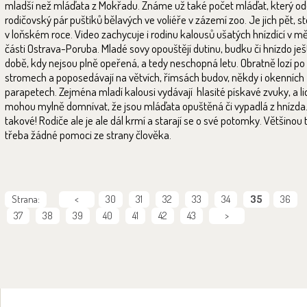
mladší než mláďata z Mokřadu. Známe už také počet mláďat, který o
rodičovský pár puštíků bělavých ve voliéře v zázemí zoo. Je jich pět, st
v loňském roce. Video zachycuje i rodinu kalousů ušatých hnízdící v m
části Ostrava-Poruba. Mladé sovy opouštějí dutinu, budku či hnízdo ješ
době, kdy nejsou plně opeřená, a tedy neschopná letu. Obratně lozí po
stromech a poposedávají na větvích, římsách budov, někdy i okenních
parapetech. Zejména mladí kalousi vydávají hlasité pískavé zvuky, a li
mohou mylně domnívat, že jsou mláďata opuštěná či vypadlá z hnízda.
takové! Rodiče ale je ale dál krmí a starají se o své potomky. Většinou 
třeba žádné pomoci ze strany člověka.
Strana:
<
30
31
32
33
34
35
36
37
38
39
40
41
42
43
>