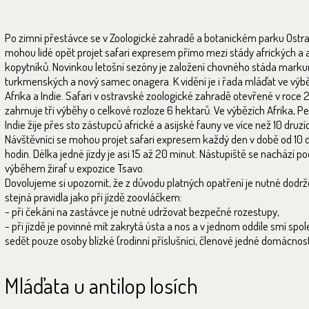
Po zimní přestávce se v Zoologické zahradě a botanickém parku Ostr
mohou lidé opět projet safari expresem přímo mezi stády afrických a 
kopytníků. Novinkou letošní sezóny je založení chovného stáda marku
turkmenských a nový samec onagera. K vidění je i řada mláďat ve výb
Afrika a Indie. Safari v ostravské zoologické zahradě otevřené v roce 
zahrnuje tři výběhy o celkové rozloze 6 hektarů. Ve výbězích Afrika, Pe
Indie žije přes sto zástupců africké a asijské fauny ve více než 10 druzí
Návštěvníci se mohou projet safari expresem každý den v době od 10 d
hodin. Délka jedné jízdy je asi 15 až 20 minut. Nástupiště se nachází po
výběhem žiraf u expozice Tsavo.
Dovolujeme si upozornit, že z důvodu platných opatření je nutné dodr
stejná pravidla jako při jízdě zoovláčkem:
- při čekání na zastávce je nutné udržovat bezpečné rozestupy,
- při jízdě je povinné mít zakrytá ústa a nos a v jednom oddíle smí spo
sedět pouze osoby blízké (rodinní příslušníci, členové jedné domácnost
Mláďata u antilop losích