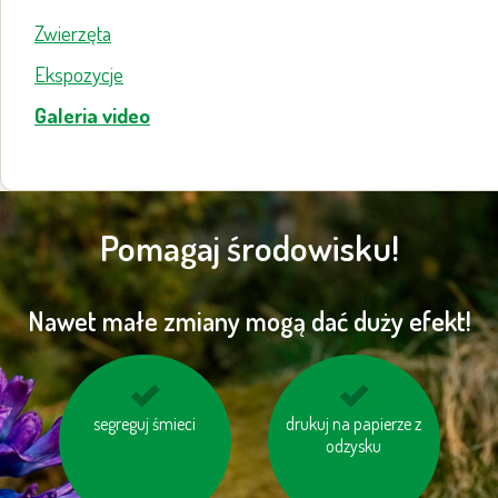
Zwierzęta
Ekspozycje
Galeria video
Pomagaj środowisku!
Nawet małe zmiany mogą dać duży efekt!
segreguj śmieci
rozważ, czy
drukuj na papierze z
zakręcaj wodę
naprawdę
podczas golenia lub
odzysku
potrzebujesz nowego
mycia zębów
sprzętu