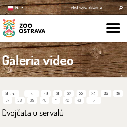
PL
ZOO Ostrava
Galeria video
Strana:
<
30
31
32
33
34
35
36
37
38
39
40
41
42
43
>
Dvojčata u servalů