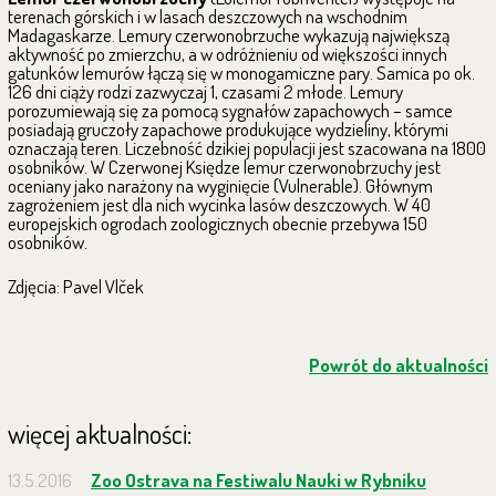
terenach górskich i w lasach deszczowych na wschodnim
Madagaskarze. Lemury czerwonobrzuche wykazują największą
aktywność po zmierzchu, a w odróżnieniu od większości innych
gatunków lemurów łączą się w monogamiczne pary. Samica po ok.
126 dni ciąży rodzi zazwyczaj 1, czasami 2 młode. Lemury
porozumiewają się za pomocą sygnałów zapachowych – samce
posiadają gruczoły zapachowe produkujące wydzieliny, którymi
oznaczają teren. Liczebność dzikiej populacji jest szacowana na 1800
osobników. W Czerwonej Księdze lemur czerwonobrzuchy jest
oceniany jako narażony na wyginięcie (Vulnerable). Głównym
zagrożeniem jest dla nich wycinka lasów deszczowych. W 40
europejskich ogrodach zoologicznych obecnie przebywa 150
osobników
.
Zdjęcia: Pavel Vlček
Powrót do aktualności
więcej aktualności:
13.5.2016
Zoo Ostrava na Festiwalu Nauki w Rybniku