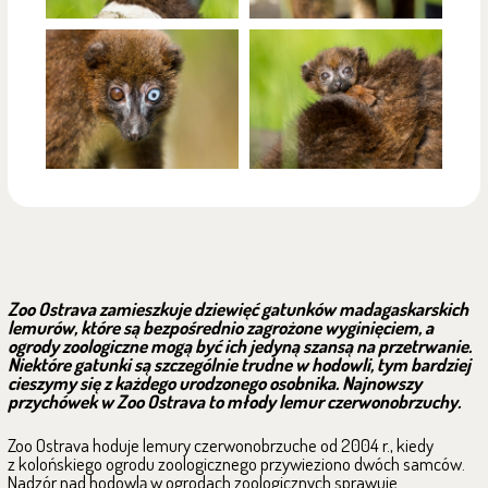
Zoo Ostrava zamieszkuje dziewięć gatunków madagaskarskich
lemurów, które są bezpośrednio zagrożone wyginięciem, a
ogrody zoologiczne mogą być ich jedyną szansą na przetrwanie.
Niektóre gatunki są szczególnie trudne w hodowli, tym bardziej
cieszymy się z każdego urodzonego osobnika. Najnowszy
przychówek w Zoo Ostrava to młody lemur czerwonobrzuchy.
Zoo Ostrava hoduje lemury czerwonobrzuche od 2004 r., kiedy
z kolońskiego ogrodu zoologicznego przywieziono dwóch samców.
Nadzór nad hodowlą w ogrodach zoologicznych sprawuje