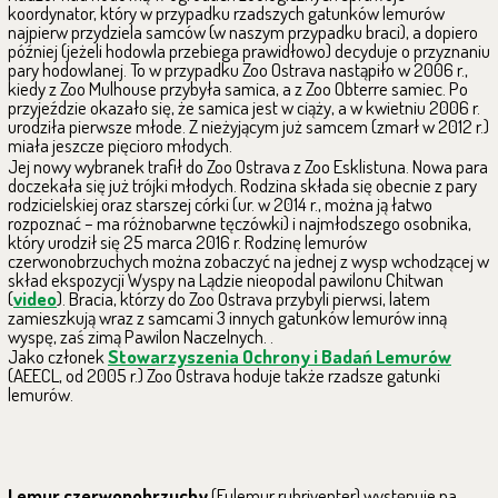
koordynator, który w przypadku rzadszych gatunków lemurów
najpierw przydziela samców (w naszym przypadku braci), a dopiero
później (jeżeli hodowla przebiega prawidłowo) decyduje o przyznaniu
pary hodowlanej. To w przypadku Zoo Ostrava nastąpiło w 2006 r.,
kiedy z Zoo Mulhouse przybyła samica, a z Zoo Obterre samiec. Po
przyjeździe okazało się, że samica jest w ciąży, a w kwietniu 2006 r.
urodziła pierwsze młode. Z nieżyjącym już samcem (zmarł w 2012 r.)
miała jeszcze pięcioro młodych.
Jej nowy wybranek trafił do Zoo Ostrava z Zoo Esklistuna. Nowa para
doczekała się już trójki młodych. Rodzina składa się obecnie z pary
rodzicielskiej oraz starszej córki (ur. w 2014 r., można ją łatwo
rozpoznać – ma różnobarwne tęczówki) i najmłodszego osobnika,
który urodził się 25 marca 2016 r. Rodzinę lemurów
czerwonobrzuchych można zobaczyć na jednej z wysp wchodzącej w
skład ekspozycji Wyspy na Lądzie nieopodal pawilonu Chitwan
(
video
). Bracia, którzy do Zoo Ostrava przybyli pierwsi, latem
zamieszkują wraz z samcami 3 innych gatunków lemurów inną
wyspę, zaś zimą Pawilon Naczelnych. .
Jako członek
Stowarzyszenia Ochrony i Badań Lemurów
(AEECL, od 2005 r.) Zoo Ostrava hoduje także rzadsze gatunki
lemurów.
Lemur czerwonobrzuchy
(Eulemur rubriventer) występuje na