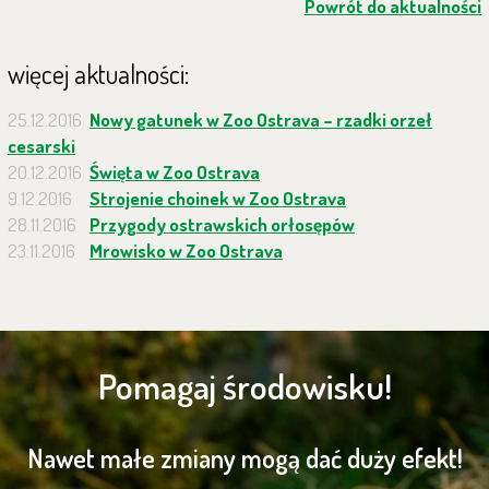
Powrót do aktualności
więcej aktualności:
25.12.2016
Nowy gatunek w Zoo Ostrava – rzadki orzeł
cesarski
20.12.2016
Święta w Zoo Ostrava
9.12.2016
Strojenie choinek w Zoo Ostrava
28.11.2016
Przygody ostrawskich orłosępów
23.11.2016
Mrowisko w Zoo Ostrava
Pomagaj środowisku!
Nawet małe zmiany mogą dać duży efekt!