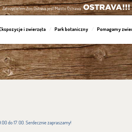
Założycielem Zoo Ostrava jest Miasto Ostrawa
OSTRAVA!!!
Ekspozycje i zwierzęta
Park botaniczny
Pomagamy zwie
9.00 do 17. 00. Serdecznie zapraszamy!