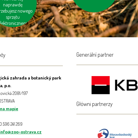
zie“ w produktac
naprawdę
rzebujesz nowego
sprzętu
lektronicznego
Generální partner
kty
ická zahrada a botanický park
, p.o.
ovická 2081/197
 OSTRAVA
Główni partnerzy
 na mapie
20 596 241 269
info@zoo-ostrava.cz