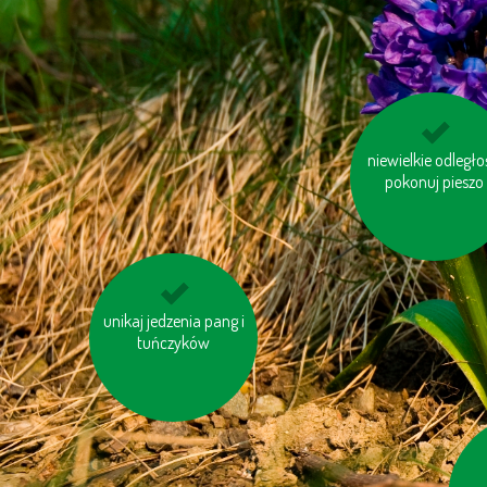
niewielkie odległo
jeździj na rowerz
pokonuj pieszo
unikaj jedzenia pang i
nie bój się używać
papieru toaletowego
tuńczyków
z makulaturt
p