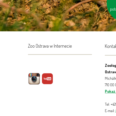
wod
pot
e
Zoo Ostrava w Internecie
Konta
Zoolog
Ostrava
Michálk
710 00
Pokaż
Tel: +4
E-mail: