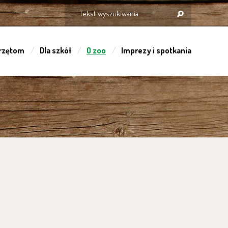
rzętom
Dla szkół
O zoo
Imprezy i spotkania