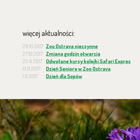
więcej aktualności:
29.10.2017
Zoo Ostrava nieczynne
27.10.2017
Zmiana godzin otwarcia
25.9.2017
Odwołane kursy kolejki Safari Expres
13.9.2017
Dzień Seniora w Zoo Ostrava
1.9.2017
Dzień dla Sępów