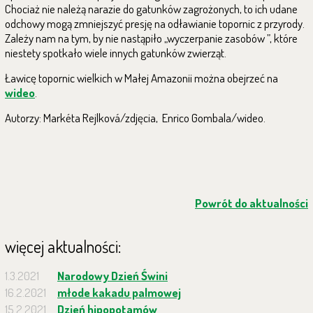
Chociaż nie należą narazie do gatunków zagrożonych, to ich udane
odchowy mogą zmniejszyć presję na odławianie topornic z przyrody.
Zależy nam na tym, by nie nastąpiło „wyczerpanie zasobów ”, które
niestety spotkało wiele innych gatunków zwierząt.
Ławicę topornic wielkich w Małej Amazonii można obejrzeć na
wideo
.
Autorzy: Markéta Rejlková/zdjęcia, Enrico Gombala/wideo.
Powrót do aktualności
więcej aktualności:
1.3.2021
Narodowy Dzień Świni
16.2.2021
młode kakadu palmowej
15.2.2021
Dzień hipopotamów