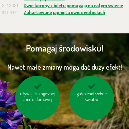
2.2.2021
Dwie korony z biletu pomagają na całym świecie
18.1.2021
Zahartowane jagnięta owiec wołoskich
Pomagaj środowisku!
Nawet małe zmiany mogą dać duży efekt!
niewielkie odległości
używaj ekologicznej
nie bój się używać
gaś niepotrzebne
chemii domowej
pokonuj pieszo
papieru toaletowego
światło
z makulaturt