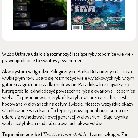
W Zoo Ostrava udało się rozmnożyć latające ryby topornice wielkie -
prawdopodobnie to światowy ewenement.
Akwarystom w Ogrodzie Zologicznym i Parku Botanicznym Ostrava
w ubiegłym roku udało się rozmnożyć wiele wyjątkowych ryb, w tym
gatunki zagrożone i rzadko hodowane. Paradoksalnie największą
furorę zrobiła jednak dosyć powszechna ryba akwariowa - topornica
wielka. Ta południowoamerykańska ryba kąsaczokształtna jest
hodowana w akwariach na całym świecie, niestety wszystkie okazy
są odławiane w rzekach. Do tej pory prawdopodobnie nikomu nie
udało się wyhodować nowej generacji w akwarium. Stąd wynika
wielka satyfakcja i radość ostrawskich akwarystów.
Topornice wielke
(
Thoracocharax stellatus
) zamieszkują w Zoo