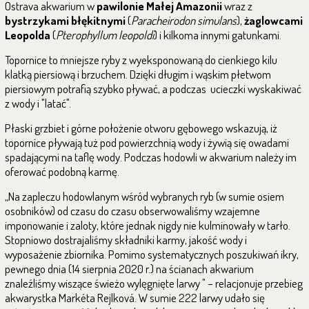
Ostrava akwarium w
pawilonie Małej Amazonii
wraz z
bystrzykami błękitnymi
(
Paracheirodon simulans
),
żaglowcami
Leopolda
(
Pterophyllum leopoldi
) i kilkoma innymi gatunkami.
Topornice to mniejsze ryby z wyeksponowaną do cienkiego kilu
klatką piersiową i brzuchem. Dzięki długim i wąskim płetwom
piersiowym potrafią szybko pływać, a podczas ucieczki wyskakiwać
z wody i "latać".
Płaski grzbiet i górne położenie otworu gębowego wskazują, iż
toporníce pływają tuż pod powierzchnią wody i żywią się owadami
spadającymi na taflę wody. Podczas hodowli w akwarium należy im
oferować podobną karmę.
„Na zapleczu hodowlanym wśród wybranych ryb (w sumie osiem
osobników) od czasu do czasu obserwowaliśmy wzajemne
imponowanie i zaloty, które jednak nigdy nie kulminowały w tarło.
Stopniowo dostrajaliśmy składniki karmy, jakość wody i
wyposażenie zbiornika. Pomimo systematycznych poszukiwań ikry,
pewnego dnia (14 sierpnia 2020 r.) na ścianach akwarium
znaleźliśmy wiszące świeżo wylęgnięte larwy " – relacjonuje przebieg
akwarystka Markéta Rejlková. W sumie 222 larwy udało się