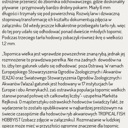
ostrożnie przenieść do zbiornika odchowawczego, gdzie doskonaliły
pływanie i przyjmowały bardzo drobny pokarm. Miały 6 mm
długości i trzymały się pod powierzchnią. Rozwój larw i dziwaczną
stopniową transformację ich kształtu dokumentują zdjęcia w
załączniku. Od wtedy jeszcze kilkakrotnie przebiegało tarło ryb, więc
do tej pory udało się odhodować ponad dwieście młodych topornic.
Podczas trzeciego tarła hodowcy zobaczyli również ikrę o wielkości
1,2 mm.
„Topornica wielka jest wprawdzie powszechnie znaną rybą, jednak jej
rozmnożenie to prawdziwa perełka. Nie ma żadnych dowodów na
to, iżby ten gatunek udało się odhodować poza Ostrawą. W ramach
Europejskiego Stowarzyszenia Ogrodów Zoologicznych i Akwariów
(EAZA) oraz Światowego Stowarzyszenia Ogrodów Zoologicznych i
Akwariów (Waza) gatunek jest hodowany w 17 instytucjach (w
Europie i obu Amerykach), zaś ostrawska populacja topornic wielkich
stanowi ponad połowę ich całkowitej liczby"- uzupełnia Markéta
Rejlková. O majstersztyku ostrawskich hodowców świadczy fakt, że
wydarzenie to zostało opublikowane w najbardziej prestiżowym na
świecie czasopiśmie dla hodowców ryb akwariowych TROPICAL FISH
HOBBYIST (zobacz zdjęcie w załączniku). Rozmnażanie w ludzkiej
opiece może mieć w przyszłości ogromne znaczenie dla topornic.