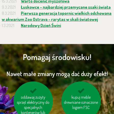
15.3.2021
Warto docenić myszołowa
9.3.2021
Łuskowce - najbardziej przemycane ssaki świata
8.3.2021
Pierwsza generacja topornic wielkich odchowana
w akwarium Zoo Ostrava - rarytas w skali światowej
1.3.2021
Narodowy Dzień Świni
Pomagaj środowisku!
Nawet małe zmiany mogą dać duży efekt!
wybieraj schody
oddawaj zużyty
kupuj produkty
kupuj meble
sprzęt elektryczny do
zamiast windy
drewniane oznaczone
regionalne
specjalnych
logiem FSC
kontenerów lub