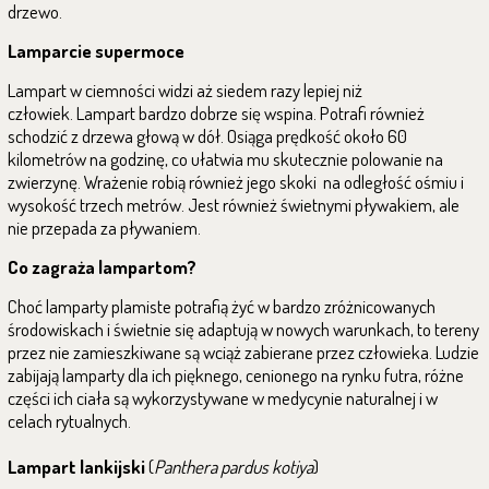
drzewo.
Lamparcie supermoce
Lampart w ciemności widzi aż siedem razy lepiej niż
człowiek. Lampart bardzo dobrze się wspina. Potrafi również
schodzić z drzewa głową w dół. Osiąga prędkość około 60
kilometrów na godzinę, co ułatwia mu skutecznie polowanie na
zwierzynę. Wrażenie robią również jego skoki na odległość ośmiu i
wysokość trzech metrów. Jest również świetnymi pływakiem, ale
nie przepada za pływaniem.
Co zagraża lampartom?
Choć lamparty plamiste potrafią żyć w bardzo zróżnicowanych
środowiskach i świetnie się adaptują w nowych warunkach, to tereny
przez nie zamieszkiwane są wciąż zabierane przez człowieka. Ludzie
zabijają lamparty dla ich pięknego, cenionego na rynku futra, różne
części ich ciała są wykorzystywane w medycynie naturalnej i w
celach rytualnych.
Lampart lankijski
(
Panthera pardus kotiya
)