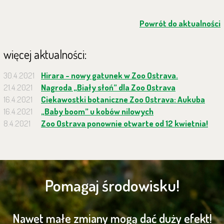
Powrót do aktualności
więcej aktualności:
30.4.2021
Hirara - nowy gatunek w Zoo Ostrava.
21.4.2021
Nagroda „Biały słoń” dla Zoo Ostrava
16.4.2021
Ciekawostki botaniczne Zoo Ostrava: Aukuba
16.4.2021
„Baby boom” u kobów nilowych
8.4.2021
Zoo Ostrava ponownie otwarte od 12 kwietnia!
Pomagaj środowisku!
Nawet małe zmiany mogą dać duży efekt!