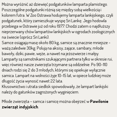
Można wyróżnić aż dziewięć podgatunków lamparta plamistego.
Poszczególne podgatunki różnią się między sobą wielkością i
kolorem futra. W Zoo Ostrawa hodujemy lamparta lankijskiego, czyli
podgatunek, który zamieszkuje wyspę Sri Lankę. Jego hodowla
przebiega w Ostrawie już od roku 1977. Chodzi zatem o najdłuższy
nieprzerwany chów lampartów lankijskich w ogrodach zoologicznych
na świecie (oprócz Sri Lanki).
Samce osiągają masę około 80 kg, samice są znacznie mniejsze -
ważą zaledwie 30kg. Polują na aksisy, zające, sambary, młode
bawoły, dziki, pawie, węże, a nawet na jeżozwierze i małpy.
Lamparty są samotnikami szukającymi partnera tylko w okresie rui,
więc również nasze zwierzęta trzymane są oddzielnie. Po 90-110
dniach rodzi się 2 do 3 młodych, którymi się opiekuje wyłącznie
samica. Lampart na wolności żyje 10-15 lat, w opiece ludzkiej może
długość życia wynosić nawet 22 lata.
Kłusownictwo i utrata siedlisk spowodowały, że lampart lankijski
należy do gatunków zagrożonych wyginięciem.
Młode zwierzęta – samca i samicę można obejrzeć w
Pawilonie
zwierząt indyjskich
.