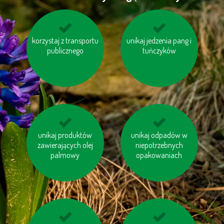
korzystaj z transportu
kupuj sezonowe
unikaj jedzenia pang i
oszczędzaj energię
warzywa i owoce
publicznego
tuńczyków
pochodzące z Twojej
okolicy
unikaj produktów
jeździj na rowerze
unikaj odpadów w
zakręcaj wodę
zawierających olej
podczas golenia lub
niepotrzebnych
palmowy
opakowaniach
mycia zębów