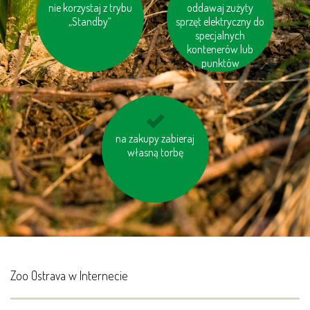
nie korzystaj z trybu
ogrzewaj swój dom
dbaj o odpowiednie
oddawaj zużyty
prawidłowo
„Standby“
ciśnienie w oponacha
sprzęt elektryczny do
specjalnych
kontenerów lub
punktów
niewielkie odległości
na zakupy zabieraj
pokonuj pieszo
własną torbę
Zoo Ostrava w Internecie