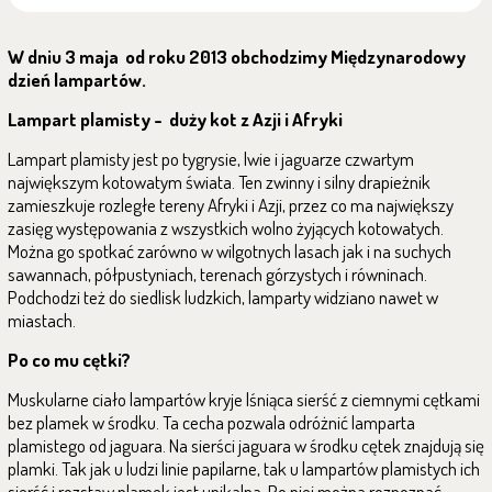
W dniu 3 maja od roku 2013 obchodzimy Międzynarodowy
dzień lampartów.
Lampart plamisty - duży kot z Azji i Afryki
Lampart plamisty jest po tygrysie, lwie i jaguarze czwartym
największym kotowatym świata. Ten zwinny i silny drapieżnik
zamieszkuje rozległe tereny Afryki i Azji, przez co ma największy
zasięg występowania z wszystkich wolno żyjących kotowatych.
Można go spotkać zarówno w wilgotnych lasach jak i na suchych
sawannach, półpustyniach, terenach górzystych i równinach.
Podchodzi też do siedlisk ludzkich, lamparty widziano nawet w
miastach.
Po co mu cętki?
Muskularne ciało lampartów kryje lśniąca sierść z ciemnymi cętkami
bez plamek w środku. Ta cecha pozwala odróżnić lamparta
plamistego od jaguara. Na sierści jaguara w środku cętek znajdują się
plamki. Tak jak u ludzi linie papilarne, tak u lampartów plamistych ich
sierść i rozstaw plamek jest unikalna. Po niej można rozpoznać