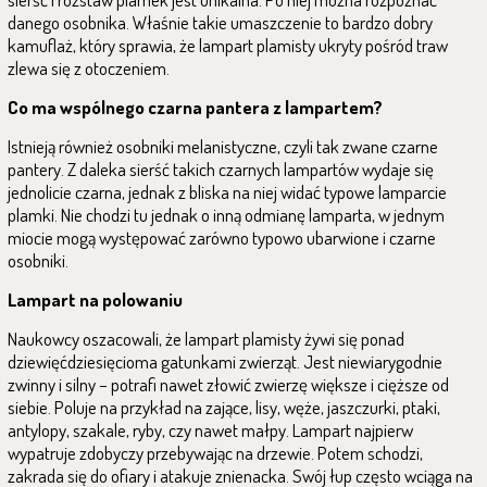
danego osobnika. Właśnie takie umaszczenie to bardzo dobry
kamuflaż, który sprawia, że lampart plamisty ukryty pośród traw
zlewa się z otoczeniem.
Co ma wspólnego czarna pantera z lampartem?
Istnieją również osobniki melanistyczne, czyli tak zwane czarne
pantery. Z daleka sierść takich czarnych lampartów wydaje się
jednolicie czarna, jednak z bliska na niej widać typowe lamparcie
plamki. Nie chodzi tu jednak o inną odmianę lamparta, w jednym
miocie mogą występować zarówno typowo ubarwione i czarne
osobniki.
Lampart na polowaniu
Naukowcy oszacowali, że lampart plamisty żywi się ponad
dziewięćdziesięcioma gatunkami zwierząt. Jest niewiarygodnie
zwinny i silny – potrafi nawet złowić zwierzę większe i cięższe od
siebie. Poluje na przykład na zające, lisy, węże, jaszczurki, ptaki,
antylopy, szakale, ryby, czy nawet małpy. Lampart najpierw
wypatruje zdobyczy przebywając na drzewie. Potem schodzi,
zakrada się do ofiary i atakuje znienacka. Swój łup często wciąga na