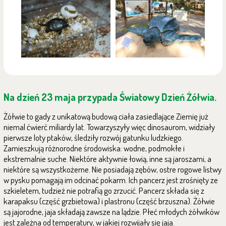
Na dzień 23 maja przypada Światowy Dzień Żółwia.
Żółwie to gady z unikatową budową ciała zasiedlające Ziemię już
niemal ćwierć miliardy lat. Towarzyszyły więc dinosaurom, widziały
pierwsze loty ptaków, śledziły rozwój gatunku ludzkiego.
Zamieszkują różnorodne środowiska: wodne, podmokłe i
ekstremalnie suche. Niektóre aktywnie łowią, inne są jaroszami, a
niektóre są wszystkożerne. Nie posiadają zębów, ostre rogowe listwy
w pysku pomagają im odcinać pokarm. Ich pancerz jest zrośnięty ze
szkieletem, tudzież nie potrafią go zrzucić. Pancerz składa się z
karapaksu (część grzbietowa) i plastronu (część brzuszna). Żółwie
są jajorodne, jaja składają zawsze na lądzie. Płeć młodych żółwików
jest zależna od temperatury, w jakiej rozwijały się jaja.