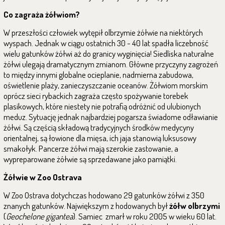
Co zagraża żółwiom?
W przeszłości człowiek wytępił olbrzymie żółwie na niektórych
wyspach. Jednak w ciągu ostatnich 30 - 40 lat spadła liczebność
wielu gatunków żółwi aż do granicy wyginięcia! Siedliska naturalne
żółwi ulegają dramatycznym zmianom. Główne przyczyny zagrożeń
to między innymi globalne ocieplanie, nadmierna zabudowa,
oświetlenie plaży, zanieczyszczanie oceanów. Żółwiom morskim
oprócz sieci rybackich zagraża często spożywanie torebek
plasikowych, które niestety nie potrafią odróżnić od ulubionych
meduz. Sytuację jednak najbardziej pogarsza świadome odławianie
żółwi. Są częścią składową tradycyjnych środków medycyny
orientalnej, są łowione dla mięsa, ich jaja stanowią luksusowy
smakołyk. Pancerze żółwi mają szerokie zastowanie, a
wypreparowane żółwie są sprzedawane jako pamiątki.
Żółwie w Zoo Ostrava
W Zoo Ostrava dotychczas hodowano 29 gatunków żółwi z 350
znanych gatunków. Największym z hodowanych był
żółw olbrzymi
(
Geochelone gigantea
). Samiec zmarł w roku 2005 w wieku 60 lat.