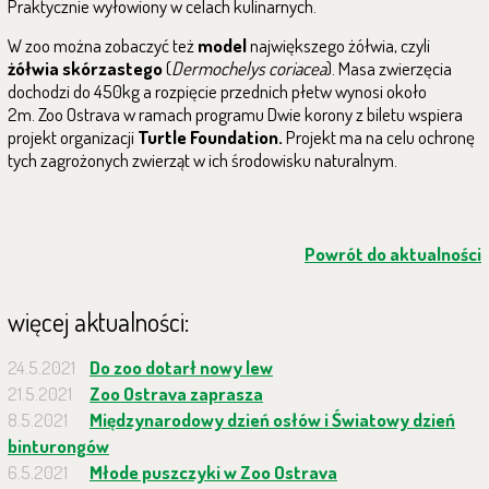
Praktycznie wyłowiony w celach kulinarnych.
W zoo można zobaczyć też
model
największego żółwia, czyli
żółwia skórzastego
(
Dermochelys coriacea
). Masa zwierzęcia
dochodzi do 450kg a rozpięcie przednich płetw wynosi około
2m. Zoo Ostrava w ramach programu Dwie korony z biletu wspiera
projekt organizacji
Turtle Foundation.
Projekt ma na celu ochronę
tych zagrożonych zwierząt w ich środowisku naturalnym.
Powrót do aktualności
więcej aktualności:
24.5.2021
Do zoo dotarł nowy lew
21.5.2021
Zoo Ostrava zaprasza
8.5.2021
Międzynarodowy dzień osłów i Światowy dzień
binturongów
6.5.2021
Młode puszczyki w Zoo Ostrava