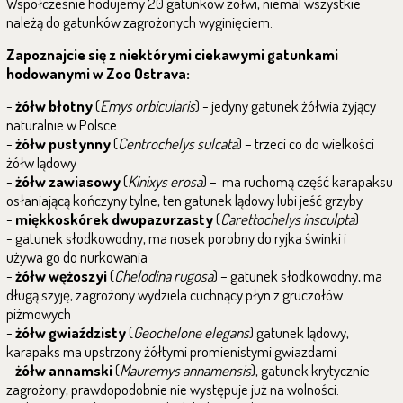
Współcześnie hodujemy 20 gatunków żółwi, niemal wszystkie
należą do gatunków zagrożonych wyginięciem.
Zapoznajcie się z niektórymi ciekawymi gatunkami
hodowanymi w Zoo Ostrava:
-
żółw błotny
(
Emys orbicularis
) - jedyny gatunek żółwia żyjący
naturalnie w Polsce
-
żółw pustynny
(
Centrochelys sulcata
) – trzeci co do wielkości
żółw lądowy
-
żółw zawiasowy
(
Kinixys erosa
) – ma ruchomą część karapaksu
osłaniającą kończyny tylne, ten gatunek lądowy lubi jeść grzyby
-
miękkoskórek dwupazurzasty
(
Carettochelys insculpta
)
- gatunek słodkowodny, ma nosek porobny do ryjka świnki i
używa go do nurkowania
-
żółw wężoszyi
(
Chelodina rugosa
) – gatunek słodkowodny, ma
długą szyję, zagrożony wydziela cuchnący płyn z gruczołów
piżmowych
-
żółw gwiaździsty
(
Geochelone elegans
) gatunek lądowy,
karapaks ma upstrzony żółtymi promienistymi gwiazdami
-
żółw annamski
(
Mauremys annamensis
), gatunek krytycznie
zagrożony, prawdopodobnie nie występuje już na wolności.