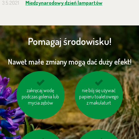
3.5.2021
Międzynarodowy dzień lampartów
Pomagaj środowisku!
Nawet małe zmiany mogą dać duży efekt!
oszczędzaj wodę
zakręcaj wodę
nie bój się używać
wyłączaj sprzęt
podczas golenia lub
papieru toaletowego
elektroniczny (TV, PC
mycia zębów
z makulaturt
itp.)