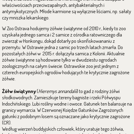
właściwościach przeciwzapalnych, antybakterialnych i
antymykotycznych. Młode karmione są wyłącznie liściami, np. sałaty
czy mniszka lekarskiego.
W Zoo Ostrava hodujemy żółwie świątynne od 2010 r., kiedy to zoo
uzyskała jednego samca i 2 samice z ośrodka ratowniczego dla
zwierząt w Honkongu, dokąd dotarły po skonfiskowananiu z
przemytu. W Ostrawie jedna z samic po trzech latach zmarła. Do
pozostałych żółwi w 2015 r. dołączyła samica z Kolonii. Aktualnie
żółwie świątynne są hodowane tylko w dwudziestu ogrodach
zoologicznych na całym świecie. Ostrawskie zoo jest jednym z
czterech europejskich ogrodów hodujących te krytycznie zagrożone
żółwie.
Żółw świątynny
(
Hieremys annandalii
) to gad z rodziny żółwi
słodkowodnych. Zamieszkuje tereny bagniste i rzeki Półwyspu
Indochińskiego. Lubi rośliny wodne i owoce. Gatunek ten balansuje na
granicy wymarcia. W Czerwonej Księdze Gatunków Zagrożonych
gatunki z podobnym losem są oznaczane jako krytycznie zagrożone
(CR).
Według wierzeń buddyjskich człowiek, który uratuje tego żółwia,