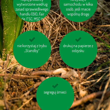
wodzie“ w produktac
wytworzone według
samochodu w kilka
warzywa i owoce
zasad sprawiedliwego
pochodzące z Twojej
osób, jeśli macie
handlu (BIO, Fair
wspólną drogę
okolicy
trade, FSC, MSC itp.)
nie korzystaj z trybu
nie spalaj śmieci
Staraj się ograniczyć
drukuj na papierze z
„Standby“
produkcję śmieci
odzysku
wybieraj schody
segreguj śmieci
zamiast windy