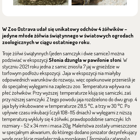
W Zoo Ostrava udał się unikatowy odchów 4 żółwików –
jedyne młode żółwia świątynnego w światowych ogrodach
zoologicznych w ciągu ostatniego roku.
Troje żółwi świątynnych (jeden samczyk i dwie samice) można
podziwiać w ekspozycji
Słonia dżungla w pawilonie słoni
. W
styczniu 2021 roku jedna z samic zniosła 7 jaj w gnieździe w
torfowym podłożu ekspozycji. Jaja w ekspozycji nia miałyby
odpowiednich warunków do rozwoju, więc opiekunowie przenieśli je
do specjalnej wylęgarni na zapleczu zoo. Temperatura wpływa na
płeć żołwików. Przy wyższej temperaturze klują się samiczki, zaś
przy niższej samczyki. Z tego powodu jaja rozdzielono do dwu grup. 4
jaja były inkubowane w temperaturze 28,5 °C, a trzy w 30 °C. Po
upływie czasu inkubacji (czyli 108–115 dniach) w wylęgarni z niższą
temperaturą wykluły się 4 żółwiki, prawdopodobnie samczyki. Ich
rozmiary - 52 x 34 mm i masa 20g. Maleństwa zostały umieszczone
w specjalnym akwarium, do którego dodano jonizator dezynfekujący
wodę oraz liście migdałecznika morskiego (
Terminalia catappa
) o