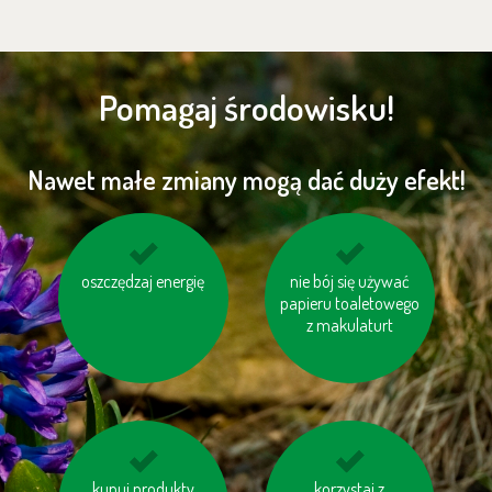
Pomagaj środowisku!
Nawet małe zmiany mogą dać duży efekt!
niewielkie odległości
oszczędzaj energię
jedz miejscowe ryby
nie bój się używać
pokonuj pieszo
papieru toaletowego
z makulaturt
pomyśl o „ukrytej
kupuj produkty
kupuj sezonowe
korzystaj z