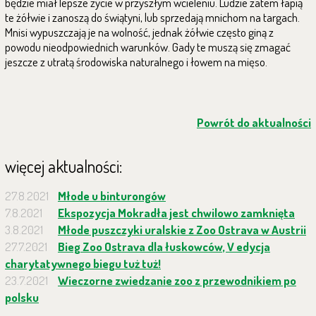
będzie miał lepsze życie w przyszłym wcieleniu. Ludzie zatem łapią
te żółwie i zanoszą do świątyni, lub sprzedają mnichom na targach.
Mnisi wypuszczają je na wolność, jednak żółwie często giną z
powodu nieodpowiednich warunków. Gady te muszą się zmagać
jeszcze z utratą środowiska naturalnego i łowem na mięso.
Powrót do aktualności
więcej aktualności:
27.8.2021
Młode u binturongów
7.8.2021
Ekspozycja Mokradła jest chwilowo zamknięta
3.8.2021
Młode puszczyki uralskie z Zoo Ostrava w Austrii
27.7.2021
Bieg Zoo Ostrava dla łuskowców, V edycja
charytatywnego biegu tuż tuż!
23.7.2021
Wieczorne zwiedzanie zoo z przewodnikiem po
polsku