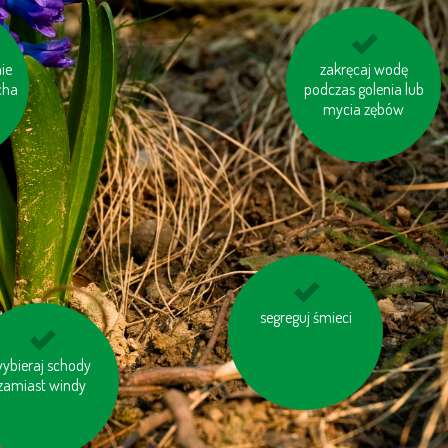
g i
ie
kupuj sezonowe
zakręcaj wodę
cha
podczas golenia lub
warzywa i owoce
pochodzące z Twojej
mycia zębów
okolicy
na zakupy zabieraj
segreguj śmieci
własną torbę
ździj na rowerze
ybieraj schody
zamiast windy