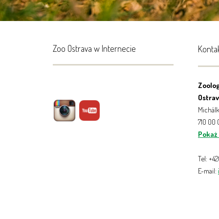
Zoo Ostrava w Internecie
Konta
Zoolog
Ostrava
Michálk
710 00
Pokaż
Tel: +4
E-mail: