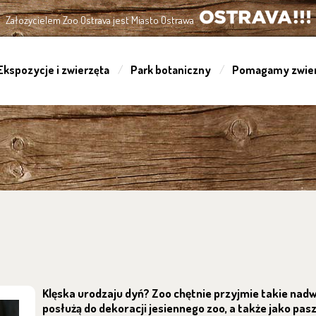
Założycielem Zoo Ostrava jest Miasto Ostrawa
OSTRAVA!!!
Ekspozycje i zwierzęta
Park botaniczny
Pomagamy zwie
Klęska urodzaju dyń? Zoo chętnie przyjmie takie nadw
posłużą do dekoracji jesiennego zoo, a także jako pasz