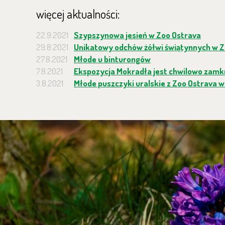
więcej aktualności:
22.9.2021
Szypszynowa jesień w Zoo Ostrava
29.8.2021
Unikatowy odchów żółwi świątynnych w Z
27.8.2021
Młode u binturongów
7.8.2021
Ekspozycja Mokradła jest chwilowo zamk
3.8.2021
Młode puszczyki uralskie z Zoo Ostrava w 