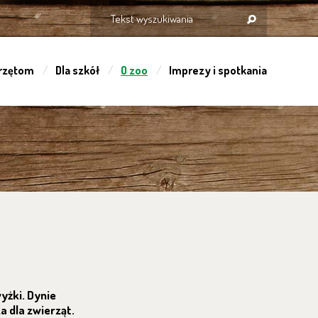
rzętom
Dla szkół
O zoo
Imprezy i spotkania
yżki. Dynie
a dla zwierząt.