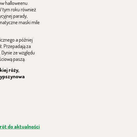
dów halloweenu.
W tym roku również
ycyjnej parady,
matyczne maski mile
cznego a później
. Przepadają za
. Dynie ze względu
ściową paszą.
iej róży,
ypszynowa
ót do aktualności