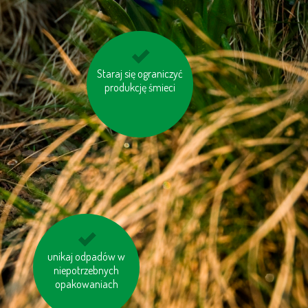
Staraj się ograniczyć
kupuj produkty z
produkcję śmieci
odzysku
unikaj odpadów w
unikaj produktów
zawierających olej
niepotrzebnych
opakowaniach
palmowy