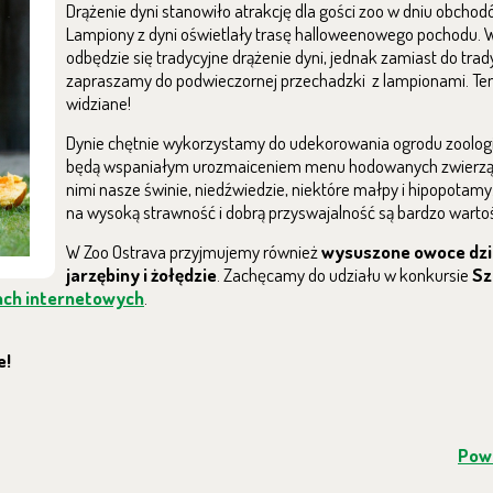
Drążenie dyni stanowiło atrakcję dla gości zoo w dniu obcho
Lampiony z dyni oświetlały trasę halloweenowego pochodu. 
odbędzie się tradycyjne drążenie dyni, jednak zamiast do trad
zapraszamy do podwieczornej przechadzki z lampionami. Te
widziane!
Dynie chętnie wykorzystamy do udekorowania ogrodu zoologi
będą wspaniałym urozmaiceniem menu hodowanych zwierząt
nimi nasze świnie, niedźwiedzie, niektóre małpy i hipopotamy
na wysoką strawność i dobrą przyswajalność są bardzo warto
W Zoo Ostrava przyjmujemy również
wysuszone owoce dzik
jarzębiny i żołędzie
. Zachęcamy do udziału w konkursie
Sz
nch internetowych
.
e!
Powr