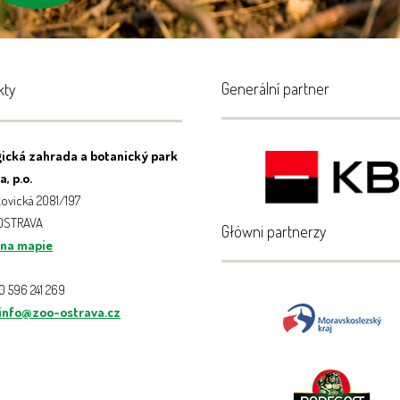
Generální partner
kty
ická zahrada a botanický park
, p.o.
ovická 2081/197
 OSTRAVA
Główni partnerzy
 na mapie
20 596 241 269
info@zoo-ostrava.cz