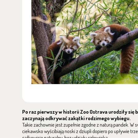
Po raz pierwszy w historii Zoo Ostrava urodziły się b
zaczynają odkrywać zakątki rodzimego wybiegu.
Takie zachownie jest zupełnie zgodne z naturą pandek. W
ciekawsko wyścibiają noski z dziupli dopiero po upływie 
całkowicie naturalny, bez udziału człowieka.