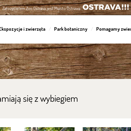
Założycielem Zoo Ostrava jest Miasto Ostrawa
OSTRAVA!!!
Ekspozycje i zwierzęta
Park botaniczny
Pomagamy zwie
amiają się z wybiegiem