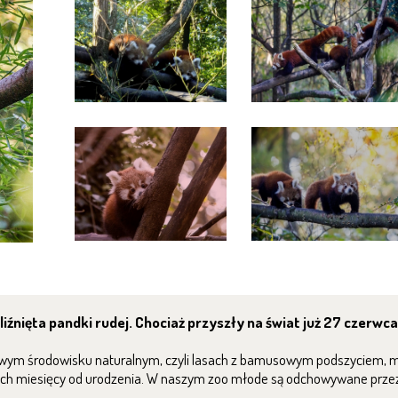
liźnięta pandki rudej. Chociaż przyszły na świat już 27 czerwca
 swym środowisku naturalnym, czyli lasach z bamusowym podszyciem, m
trzech miesięcy od urodzenia. W naszym zoo młode są odchowywane prz