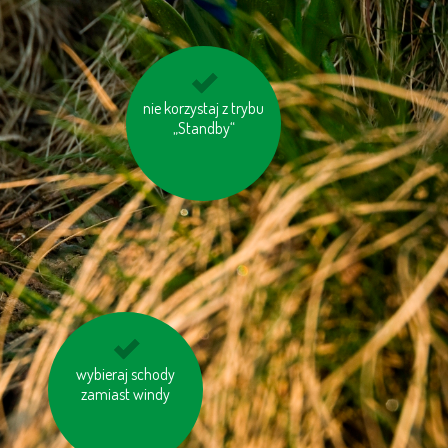
nie korzystaj z trybu
na zakupy zabieraj
własną torbę
„Standby“
pomyśl o „ukrytej
wybieraj schody
wodzie“ w produktac
zamiast windy