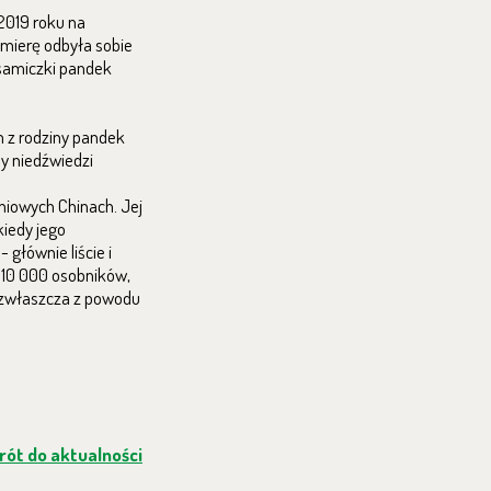
2019 roku na
emierę odbyła sobie
 samiczki pandek
m z rodziny pandek
ny niedźwiedzi
dniowych Chinach. Jej
iedy jego
głównie liście i
e 10 000 osobników,
e zwłaszcza z powodu
ót do aktualności