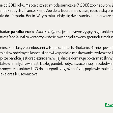
e od 2010 roku. Matkę bliźniąt, młodą samiczkę (* 2018) zoo nabyło w 
ndek rudych z francuskiego Zoo de la Bourbansais. Swą rodicielską pr
o do Tierparku Berlin. W tym roku udały się dwie samiczki - pierwsze
h badań
pandka ruda
(
Ailurus fulgens
) jest jedynym żyjącym gatunkie
da melanoleuca
) to w rzeczywistości wyspecjalizowany gatunek z rodzi
mieszkuje lasy z bambusami w Nepalu, Indiach, Bhutanie, Birmie i połu
omiast w rodzimych lasach stanowi wspaniałe maskowanie, zwłaszcza k
 że pandka jest drapieżnikiem, w jej diecie dominuje pokarm roślinny - 
aków i małych zwierząt. Liczbę pandek rudych szacuje się na zaledwi
rożonych Gatunków IUCN do kategorii „zagrożona”. Jej pogłowie malej
wieka oraz kłusownictwa.
Powr