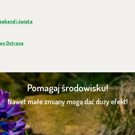
weekend i święta
oo Ostrava
Pomagaj środowisku!
Nawet małe zmiany mogą dać duży efekt!