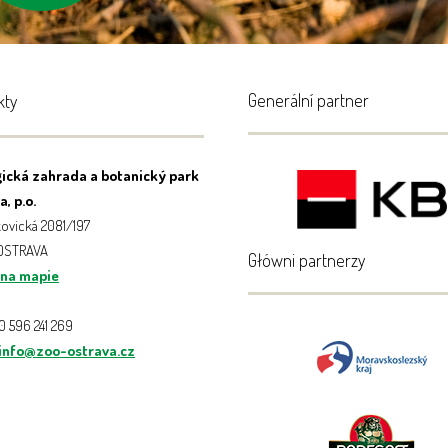
Generální partner
kty
ická zahrada a botanický park
, p.o.
ovická 2081/197
 OSTRAVA
Główni partnerzy
 na mapie
20 596 241 269
info@zoo-ostrava.cz