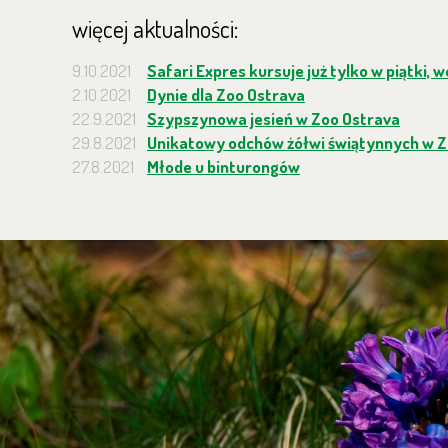
więcej aktualności:
9.10.2021
Safari Expres kursuje już tylko w piątki, 
2.10.2021
Dynie dla Zoo Ostrava
22.9.2021
Szypszynowa jesień w Zoo Ostrava
29.8.2021
Unikatowy odchów żółwi świątynnych w Z
27.8.2021
Młode u binturongów