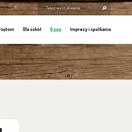
rzętom
Dla szkół
O zoo
Imprezy i spotkania