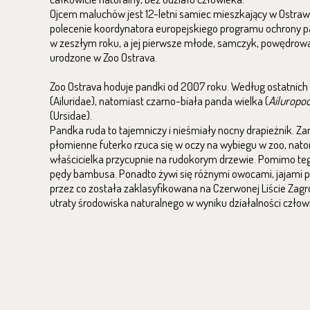
Ojcem maluchów jest 12-letni samiec mieszkający w Ostrawi
polecenie koordynatora europejskiego programu ochrony pa
w zeszłym roku, a jej pierwsze młode, samczyk, powędrował
urodzone w Zoo Ostrava.
Zoo Ostrava hoduje pandki od 2007 roku. Według ostatnic
(Ailuridae), natomiast czarno-biała panda wielka (
Ailuropo
(Ursidae).
Pandka ruda to tajemniczy i nieśmiały nocny drapieżnik. Za
płomienne futerko rzuca się w oczy na wybiegu w zoo, nat
właścicielka przycupnie na rudokorym drzewie. Pomimo tego,
pędy bambusa. Ponadto żywi się różnymi owocami, jajami pt
przez co została zaklasyfikowana na Czerwonej Liście Zag
utraty środowiska naturalnego w wyniku działalności czło