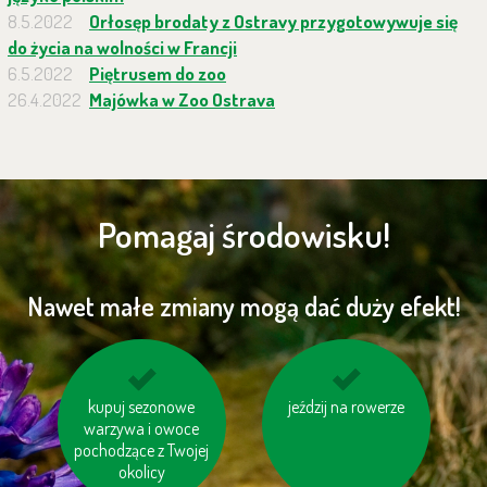
8.5.2022
Orłosęp brodaty z Ostravy przygotowywuje się
do życia na wolności w Francji
6.5.2022
Piętrusem do zoo
26.4.2022
Majówka w Zoo Ostrava
Pomagaj środowisku!
Nawet małe zmiany mogą dać duży efekt!
kupuj sezonowe
kupuj produkty
oszczędzaj energię
jeździj na rowerze
wytworzone według
warzywa i owoce
zasad sprawiedliwego
pochodzące z Twojej
handlu (BIO, Fair
okolicy