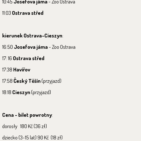
10:45
Josefova jáma
- Zoo Ostrava
11:03
Ostrava střed
kierunek Ostrava-Cieszyn
:
16:50
Josefova jáma
- Zoo Ostrava
17: 16
Ostrava střed
17:38
Havířov
17:58
Český Těšín
(przyjazd)
18:18
Cieszyn
(przyjazd)
Cena - bilet powrotny
:
dorosły
180 Kč (36 zł)
dziecko (3-15 lat) 90 Kč (18 zł)