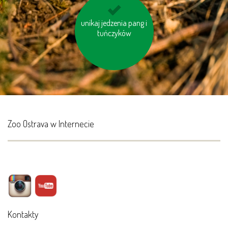
unikaj jedzenia pang i
wyłączaj sprzęt
elektroniczny (TV, PC
tuńczyków
itp.)
Zoo Ostrava w Internecie
Kontakty