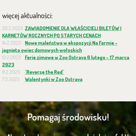
więcej aktualności:
20.2.2023
ZAWIADOMIENIE DLA WŁAŚCICIELI BILETÓW I
KARNETÓW ROCZNYCH PO STARYCH CENACH
14.2.2023
Nowe maleństwa w ekspozycji Na Farmie -
jagnięta owiec domowych wołoskich
13.2.2023
Ferie zimowe w Zoo Ostrava 6 lutego - 17 marca
2023
8.2.2023
"Reverse the Red"
7.2.2023
Walentynki w Zoo Ostrava
Pomagaj środowisku!