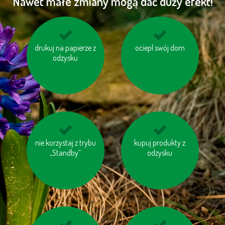
Nawet małe zmiany mogą dać duży efekt!
drukuj na papierze z
korzystaj z
oszczędzaj wodę
ociepl swój dom
energooszczędnych
odzysku
baterii
nie korzystaj z trybu
wybieraj schody
jedz miejscowe ryby
kupuj produkty z
zamiast windy
„Standby“
odzysku