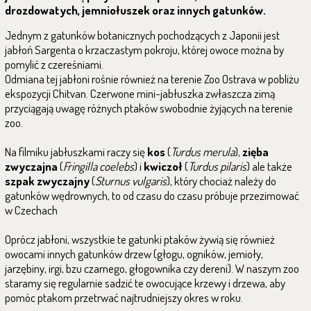
drozdowatych, jemniołuszek oraz innych gatunków.
Jednym z gatunków botanicznych pochodzących z Japonii jest
jabłoń Sargenta o krzaczastym pokroju, której owoce można by
pomylić z czereśniami.
Odmiana tej jabłoni rośnie również na terenie Zoo Ostrava w pobliżu
ekspozycji Chitvan. Czerwone mini-jabłuszka zwłaszcza zimą
przyciągają uwagę różnych ptaków swobodnie żyjących na terenie
zoo.
Na filmiku jabłuszkami raczy się
kos
(
Turdus merula
),
zięba
zwyczajna
(
Fringilla coelebs
) i
kwiczoł
(
Turdus pilaris
) ale także
szpak zwyczajny
(
Sturnus vulgaris
), który chociaż należy do
gatunków wędrownych, to od czasu do czasu próbuje przezimować
w Czechach
Oprócz jabłoni, wszystkie te gatunki ptaków żywią się również
owocami innych gatunków drzew (głogu, ogników, jemioły,
jarzębiny, irgi, bzu czarnego, głogownika czy dereni). W naszym zoo
staramy się regularnie sadzić te owocujące krzewy i drzewa, aby
pomóc ptakom przetrwać najtrudniejszy okres w roku.