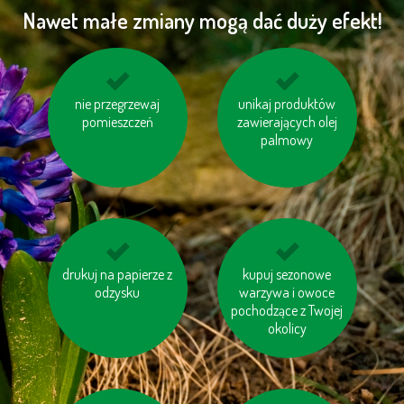
Nawet małe zmiany mogą dać duży efekt!
nie przegrzewaj
korzystaj z
jedz miejscowe ryby
unikaj produktów
samochodu w kilka
pomieszczeń
zawierających olej
osób, jeśli macie
palmowy
wspólną drogę
drukuj na papierze z
rozważ, czy
kupuj sezonowe
kupuj meble
naprawdę
odzysku
drewniane oznaczone
warzywa i owoce
potrzebujesz nowego
pochodzące z Twojej
logiem FSC
sprzętu
okolicy
elektronicznego