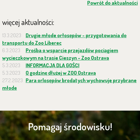
Powrót do aktualności
więcej aktualności:
13.3.2023
Drugie młode orłosępów - przygotowania do
transportu do Zoo Liberec
6.3.2023
Prośba o wsparcie przejazdów pociągiem
wycieczkowym na trasie Cieszyn - Zoo Ostrava
5.3.2023
INFORMACJA DLA GOŚCI
5.3.2023
O godzinę dłużej w ZOO Ostrava
27.2.2023
Para orlosępów brodatych wychowuje przybrane
młode
Pomagaj środowisku!