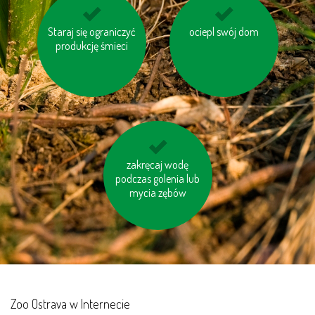
Staraj się ograniczyć
unikaj odpadów w
ociepl swój dom
wybieraj schody
produkcję śmieci
niepotrzebnych
zamiast windy
opakowaniach
ogrzewaj swój dom
zakręcaj wodę
podczas golenia lub
prawidłowo
mycia zębów
Zoo Ostrava w Internecie