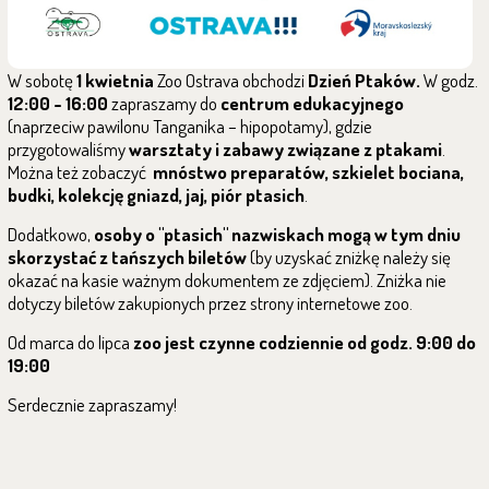
W sobotę
1 kwietnia
Zoo Ostrava obchodzi
Dzień Ptaków.
W godz.
12:00 - 16:00
zapraszamy do
centrum edukacyjnego
(naprzeciw pawilonu Tanganika – hipopotamy), gdzie
przygotowaliśmy
warsztaty i zabawy związane z ptakami
.
Można też zobaczyć
mnóstwo preparatów, szkielet bociana,
budki, kolekcję gniazd, jaj, piór ptasich
.
Dodatkowo,
osoby o "ptasich" nazwiskach mogą w tym dniu
skorzystać z tańszych biletów
(by uzyskać zniżkę należy się
okazać na kasie ważnym dokumentem ze zdjęciem). Zniżka nie
dotyczy biletów zakupionych przez strony internetowe zoo.
Od marca do lipca
zoo jest czynne codziennie od godz. 9:00 do
19:00
Serdecznie zapraszamy!