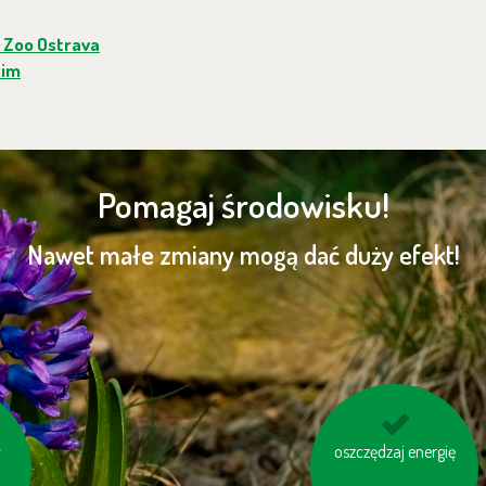
 Zoo Ostrava
kim
Pomagaj środowisku!
Nawet małe zmiany mogą dać duży efekt!
y
i
dbaj o odpowiednie
oszczędzaj energię
ciśnienie w oponacha