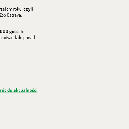
przełom roku,
czyli
Zoo Ostrava.
000 gość.
To
va odwiedziło ponad
ót do aktualności