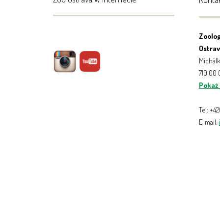
Zoolog
Ostrava
Michálk
710 00
Pokaż
Tel: +4
E-mail: