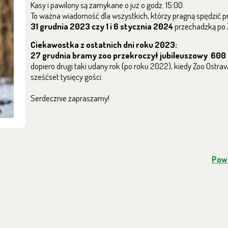
Kasy i pawilony są zamykane o już o godz. 15:00.
To ważna wiadomość dla wszystkich, którzy pragną spędzić 
31 grudnia 2023 czy 1 i 6 stycznia 2024
przechadzką po 
Ciekawostka z ostatnich dni roku 2023:
27 grudnia bramy zoo przekroczył jubileuszowy 600 
dopiero drugi taki udany rok (po roku 2022), kiedy Zoo Ostra
sześćset tysięcy gości.
Serdecznie zapraszamy!
Powr