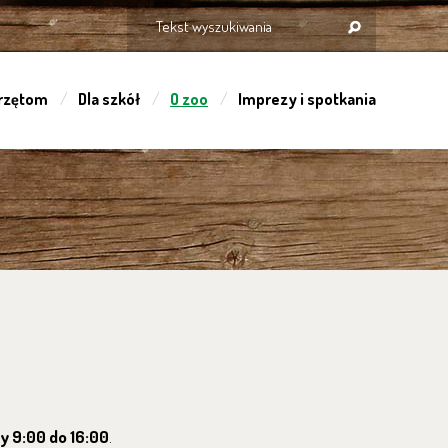
rzętom
Dla szkół
O zoo
Imprezy i spotkania
ny 9:00 do 16:00
.