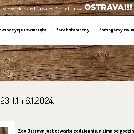
Założycielem Zoo Ostrava jest Miasto Ostrawa
OSTRAVA!!!
Ekspozycje i zwierzęta
Park botaniczny
Pomagamy zwie
, 1.1. i 6.1.2024.
Zoo Ostrava
jest otwarte codziennie, a zimą od godzi