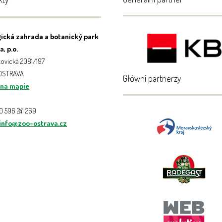
ická zahrada a botanický park
, p.o.
ovická 2081/197
 OSTRAVA
Główni partnerzy
 na mapie
20 596 241 269
info@zoo-ostrava.cz