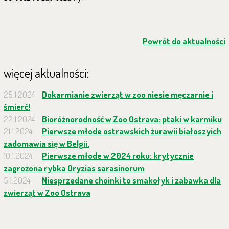
Powrót do aktualności
więcej aktualności:
25.1.2024
Dokarmianie zwierząt w zoo niesie męczarnie i
śmierć!
22.1.2024
Bioróżnorodność w Zoo Ostrava: ptaki w karmiku
21.1.2024
Pierwsze młode ostrawskich żurawii białoszyich
zadomawia się w Belgii.
10.1.2024
Pierwsze młode w 2024 roku: krytycznie
zagrożona rybka Oryzias sarasinorum
5.1.2024
Niesprzedane choinki to smakołyk i zabawka dla
zwierząt w Zoo Ostrava