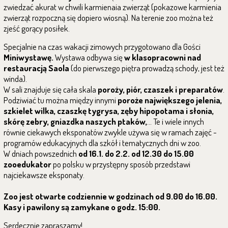
zwiedzać akurat w chwili karmienaia zwierząt (pokazowe karmienia
zwierząt rozpoczną się dopiero wiosną). Na terenie zoo można też
zjeść gorący posiłek.
Specjalnie na czas wakacji zimowych przygotowano dla Gości
Miniwystawę.
Wystawa odbywa się
w klasopracowni nad
restauracją Saola
(do pierwszego piętra prowadzą schody, jest też
winda).
W sali znajduje się cała skala
poroży, piór, czaszek i preparatów
.
Podziwiać tu można między innymi
poroże największego jelenia,
szkielet wilka, czaszkę tygrysa, zęby hipopotama i słonia,
skórę zebry, gniazdka naszych ptaków,
... Te i wiele innych
równie ciekawych eksponatów zwykle używa się w ramach zajęć -
programów edukacyjnych dla szkół i tematycznych dni w zoo.
W dniach powszednich
od 16.1. do 2.2. od 12.30 do 15.00
zooedukator
po polsku w przystępny sposób przedstawi
najciekawsze eksponaty.
Zoo jest otwarte codziennie w godzinach od 9.00 do 16.00.
Kasy i pawilony są zamykane o godz. 15:00.
Serdecznie zapraszamy!