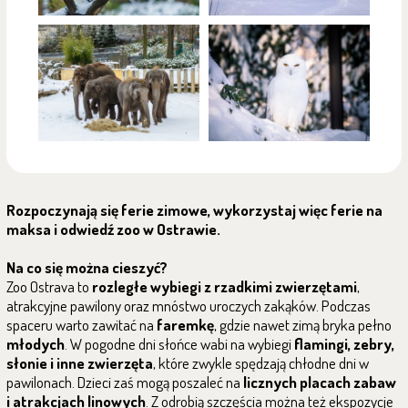
Rozpoczynają się ferie zimowe, wykorzystaj więc ferie na
maksa i odwiedź zoo w Ostrawie.
Na co się można cieszyć?
Zoo Ostrava to
rozległe wybiegi z rzadkimi zwierzętami
,
atrakcyjne pawilony oraz mnóstwo uroczych zakąków. Podczas
spaceru warto zawitać na
faremkę
, gdzie nawet zimą bryka pełno
młodych
. W pogodne dni słońce wabi na wybiegi
flamingi, zebry,
słonie i inne zwierzęta
, które zwykle spędzają chłodne dni w
pawilonach. Dzieci zaś mogą poszaleć na
licznych placach zabaw
i atrakcjach linowych
. Z odrobią szczęścia można też ekspozycje