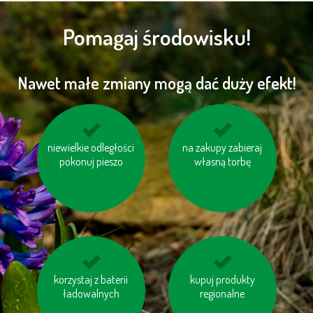
Pomagaj środowisku!
Nawet małe zmiany mogą dać duży efekt!
niewielkie odległości
wyłączaj sprzęt
na zakupy zabieraj
unikaj produktów
elektroniczny (TV, PC
pokonuj pieszo
zawierających olej
własną torbę
itp.)
palmowy
korzystaj z baterii
zakręcaj wodę
kupuj sezonowe
kupuj produkty
podczas golenia lub
ładowalnych
warzywa i owoce
regionalne
mycia zębów
pochodzące z Twojej