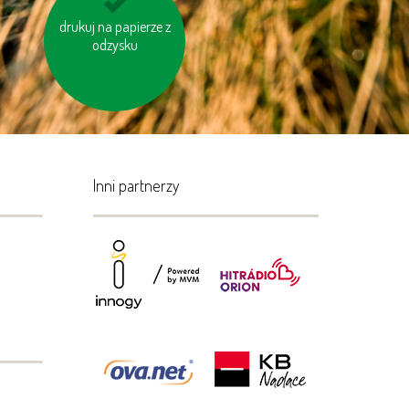
drukuj na papierze z
kupuj meble
drewniane oznaczone
odzysku
logiem FSC
Inni partnerzy