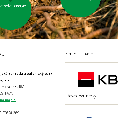
zczędzaj energię
aś niepotrzebne
światło
Generální partner
kty
ická zahrada a botanický park
, p.o.
ovická 2081/197
 OSTRAVA
Główni partnerzy
 na mapie
20 596 241 269