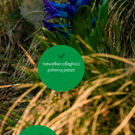
niewielkie odległości
nie korzystaj z trybu
pokonuj pieszo
„Standby“