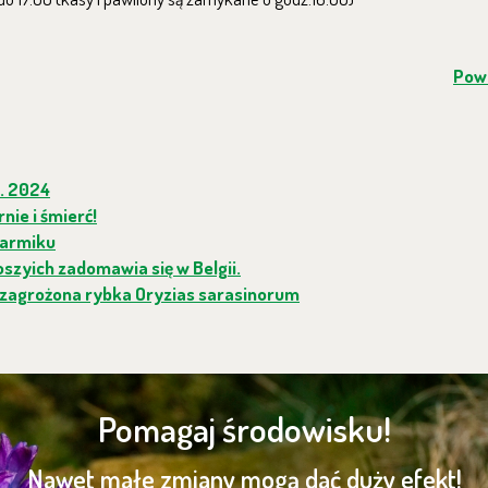
Powr
2. 2024
nie i śmierć!
karmiku
szyich zadomawia się w Belgii.
 zagrożona rybka Oryzias sarasinorum
Pomagaj środowisku!
Nawet małe zmiany mogą dać duży efekt!