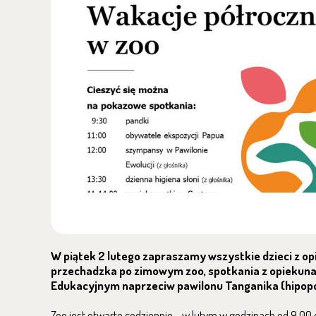
W piątek 2 lutego zapraszamy wszystkie dzieci z o
przechadzka po zimowym zoo, spotkania z opiekuna
Edukacyjnym naprzeciw pawilonu Tanganika (hipop
Zoo jest otwarte codziennie - w lutym w godzinach od 9.00 