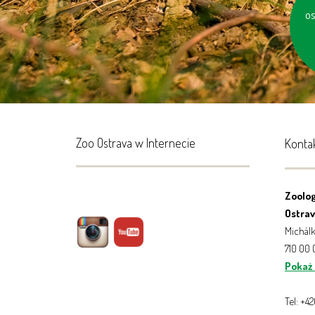
os
g
Zoo Ostrava w Internecie
Konta
Zoolog
Ostrava
Michálk
710 00
Pokaż
Tel: +4