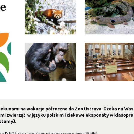
piekunami na wakacje półroczne do Zoo Ostrava. Czeka na Was
mi zwierząt w języku polskim i ciekawe eksponaty w klasopr
otamy).
do 17.00 (kasy i pawilony są zamykane o godz.16:00)