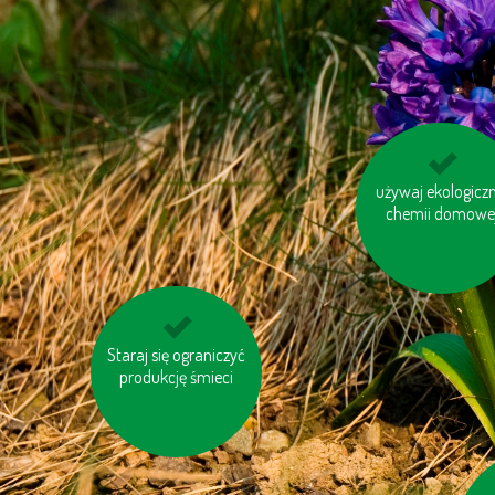
unikaj jedzenia pan
używaj ekologiczn
chemii domowe
tuńczyków
Staraj się ograniczyć
pomyśl o „ukrytej
wodzie“ w produktac
produkcję śmieci