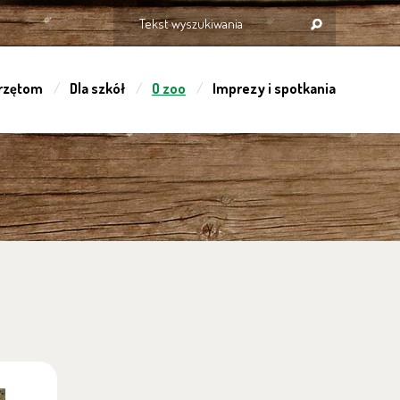
rzętom
Dla szkół
O zoo
Imprezy i spotkania