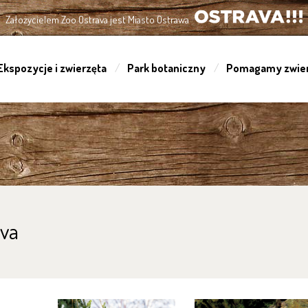
Założycielem Zoo Ostrava jest Miasto Ostrawa
OSTRAVA!!!
Ekspozycje i zwierzęta
Park botaniczny
Pomagamy zwie
ava