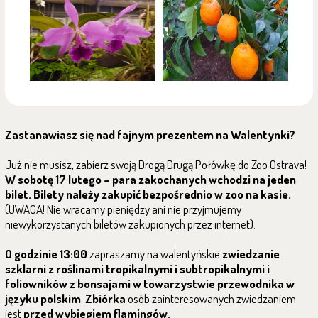
Zastanawiasz się nad fajnym prezentem na Walentynki?
Już nie musisz, zabierz swoją Drogą Drugą Połówkę do Zoo Ostrava!
W sobotę 17 lutego – para zakochanych wchodzi na jeden
bilet. Bilety należy zakupić bezpośrednio w zoo na kasie.
(UWAGA! Nie wracamy pieniędzy ani nie przyjmujemy
niewykorzystanych biletów zakupionych przez internet).
O godzinie 13:00
zapraszamy na walentyńskie
zwiedzanie
szklarni z roślinami tropikalnymi i subtropikalnymi i
foliowników z bonsajami w towarzystwie przewodnika w
języku polskim
.
Zbiórka
osób zainteresowanych zwiedzaniem
jest
przed wybiegiem flamingów.