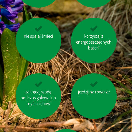
drukuj na papierze z
nie spalaj śmieci
niewielkie odległości
korzystaj z
odzysku
energooszczędnych
pokonuj pieszo
baterii
zakręcaj wodę
kupuj meble
jeździj na rowerze
kupuj produkty
drewniane oznaczone
podczas golenia lub
regionalne
mycia zębów
logiem FSC