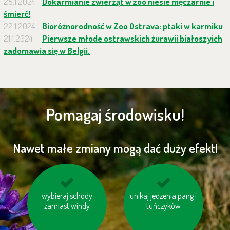
25.1.2024
Dokarmianie zwierząt w zoo niesie męczarnie i
śmierć!
22.1.2024
Bioróżnorodność w Zoo Ostrava: ptaki w karmiku
21.1.2024
Pierwsze młode ostrawskich żurawii białoszyich
zadomawia się w Belgii.
Pomagaj środowisku!
Nawet małe zmiany mogą dać duży efekt!
wybieraj schody
kupuj sezonowe
unikaj jedzenia pang i
nie korzystaj z trybu
warzywa i owoce
zamiast windy
tuńczyków
„Standby“
pochodzące z Twojej
okolicy