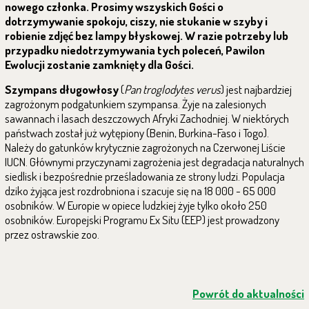
nowego członka. Prosimy wszyskich Gości o
dotrzymywanie spokoju, ciszy, nie stukanie w szyby i
robienie zdjęć bez lampy błyskowej. W razie potrzeby lub
przypadku niedotrzymywania tych poleceń, Pawilon
Ewolucji zostanie zamknięty dla Gości.
Szympans długowłosy
(
Pan troglodytes verus
) jest najbardziej
zagrożonym podgatunkiem szympansa. Żyje na zalesionych
sawannach i lasach deszczowych Afryki Zachodniej. W niektórych
państwach został już wytępiony (Benin, Burkina-Faso i Togo).
Należy do gatunków krytycznie zagrożonych na Czerwonej Liście
IUCN. Głównymi przyczynami zagrożenia jest degradacja naturalnych
siedlisk i bezpośrednie prześladowania ze strony ludzi. Populacja
dziko żyjąca jest rozdrobniona i szacuje się na 18 000 - 65 000
osobników. W Europie w opiece ludzkiej żyje tylko około 250
osobników. Europejski Programu Ex Situ (EEP) jest prowadzony
przez ostrawskie zoo.
Powrót do aktualności