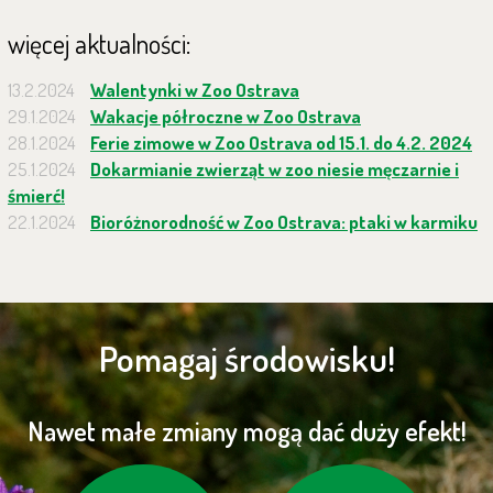
więcej aktualności:
13.2.2024
Walentynki w Zoo Ostrava
29.1.2024
Wakacje półroczne w Zoo Ostrava
28.1.2024
Ferie zimowe w Zoo Ostrava od 15.1. do 4.2. 2024
25.1.2024
Dokarmianie zwierząt w zoo niesie męczarnie i
śmierć!
22.1.2024
Bioróżnorodność w Zoo Ostrava: ptaki w karmiku
Pomagaj środowisku!
Nawet małe zmiany mogą dać duży efekt!