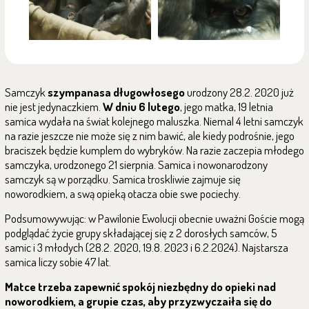
Samczyk
szympanasa długowłosego
urodzony 28.2. 2020 już
nie jest jedynaczkiem.
W dniu 6 lutego
, jego matka, 19 letnia
samica wydała na świat kolejnego maluszka. Niemal 4 letni samczyk
na razie jeszcze nie może się z nim bawić, ale kiedy podrośnie, jego
braciszek będzie kumplem do wybryków. Na razie zaczepia młodego
samczyka, urodzonego 21 sierpnia. Samica i nowonarodzony
samczyk są w porządku. Samica troskliwie zajmuje się
noworodkiem, a swą opieką otacza obie swe pociechy.
Podsumowywując: w Pawilonie Ewolucji obecnie uważni Goście mogą
podglądać życie grupy składającej się z 2 dorosłych samców, 5
samic i 3 młodych (28.2. 2020, 19.8. 2023 i 6.2.2024). Najstarsza
samica liczy sobie 47 lat.
Matce trzeba zapewnić spokój niezbędny do opieki nad
noworodkiem, a grupie czas, aby przyzwyczaiła się do