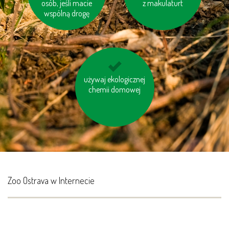
osób, jeśli macie
palmowy
z makulaturt
wspólną drogę
używaj ekologicznej
korzystaj z baterii
chemii domowej
ładowalnych
Zoo Ostrava w Internecie