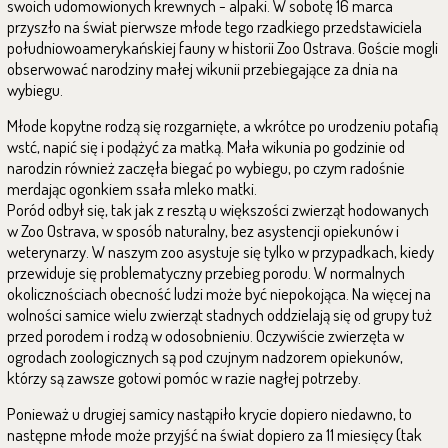
swoich udomowionych krewnych - alpaki. W sobotę 16 marca
przyszło na świat pierwsze młode tego rzadkiego przedstawiciela
południowoamerykańskiej fauny w historii Zoo Ostrava. Goście mogli
obserwować narodziny małej wikunii przebiegające za dnia na
wybiegu.
Młode kopytne rodzą się rozgarnięte, a wkrótce po urodzeniu potafią
wstć, napić się i podążyć za matką. Mała wikunia po godzinie od
narodzin również zaczęła biegać po wybiegu, po czym radośnie
merdając ogonkiem ssała mleko matki.
Poród odbył się, tak jak z resztą u większości zwierząt hodowanych
w Zoo Ostrava, w sposób naturalny, bez asystencji opiekunów i
weterynarzy. W naszym zoo asystuje się tylko w przypadkach, kiedy
przewiduje się problematyczny przebieg porodu. W normalnych
okolicznościach obecność ludzi może być niepokojąca. Na więcej na
wolności samice wielu zwierząt stadnych oddzielają się od grupy tuż
przed porodem i rodzą w odosobnieniu. Oczywiście zwierzęta w
ogrodach zoologicznych są pod czujnym nadzorem opiekunów,
którzy są zawsze gotowi pomóc w razie nagłej potrzeby.
Ponieważ u drugiej samicy nastąpiło krycie dopiero niedawno, to
następne młode może przyjść na świat dopiero za 11 miesięcy (tak