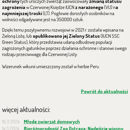
ochrony
tych uroczych zwierząt zaowocowały
zmianą statusu
zagrożenia
w Czerwonej Księdze IUCN
z narażonego
(VU) n
a
najmniejszej troski
(LT). Pogłowie dorosłych osobników na
wolności odgadywane jest na 350000 sztuk.
Dzięki temu pozytywnemu rozwojowi w 2021 r. została wpisana na
Zieloną Listę, lub
opublikowano jej Zielony Status
(IUCN SSC
Green Status), który przedstawia udaną odbudowę populacji
zagrożonych gatunków poprzez działania ochronne i stanowi swego
rodzaju przeciwwagę dla Czerwonej Listy.
Wizerunek wikunii umieszczony został w herbie Peru.
Powrót do aktualności
więcej aktualności:
16.3.2024
Młode zwierząt domowych
14.3.2024
Bioróżnorodność Zoo Ostrava: Nadejście wiosny