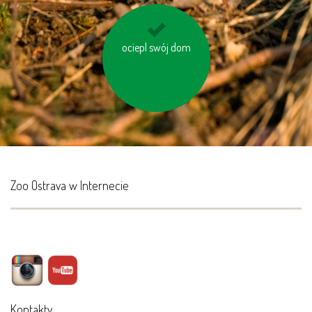
ociepl swój dom
korzystaj z
energooszczędnych
baterii
Zoo Ostrava w Internecie
Kontakty