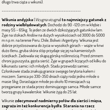
długo trwa ciąża u wikunii).
----------------------------------------------
Wikunia andyjska
(
Vicugna vicugna
)
to najmniejszy gatunek z
rodziny wielbłądowatych
. Dochodzi do 90 -120 cm w kłębie i
masy 55 – 65kg. To jeden ze dwóch dzikożyjących gatunków lam.
Żyje na stokach Andów na dużych wysokościach od 3000 do 5000
m n.p.m. na terenie Peru, Chile, Boliwii i Argentyny. Wikunia jest
dobrze przystosowana do życia w wysokich górach – wiąże w krwi
dużo tlenu, gruba skóra stóp przydaje się jej na kamienistych
ścieżkach. Zadowala się skąpą górską roślinnością. Przed zimnem
chroni ją puszysta, gęsta sierść. Żyje w grupach liczących od kilku do
kilkunastu samic i ich młodych. Stadu przewodzi samiec.
Członkowie stada znakują granice swojego terytoria kałem i
moczem. Samica po 330-350 dniach ciąży rodzi jedno młode o
masie 5kg. Dorastające młode po około 10 miesiącach są
przeganiane ze stada przez dominującego samca. Młode samce
tworzą grupy kawalerskie. Wikunie żyją do 25 lat.
Wikunie
zdecymował nadmierny połów dla sierści i mięsa,
zagraża im też konkurencja bydła
.
Starania na rzecz