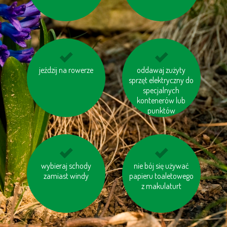
wspólną drogę
ogrzewaj swój dom
jeździj na rowerze
oddawaj zużyty
wyłączaj sprzęt
prawidłowo
sprzęt elektryczny do
elektroniczny (TV, PC
specjalnych
itp.)
kontenerów lub
punktów
korzystaj z transportu
wybieraj schody
jedz miejscowe ryby
nie bój się używać
zamiast windy
publicznego
papieru toaletowego
z makulaturt