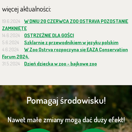
więcej aktualności:
19.6.2024
W DNIU 20 CZERWCA ZOO OSTRAVA POZOSTANIE
ZAMKNIĘTE
14.6.2024
OSTRZEŻNIE DLA GOŚCI
5.6.2024
Szklarnie z przewodnikiem w języku polskim
4.6.2024
W Zoo Ostrva rozpoczyna się EAZA Conservation
Forum 2024.
31.5.2024
Dzień dziecka w zoo - bajkowe zoo
Pomagaj środowisku!
Nawet małe zmiany mogą dać duży efekt!