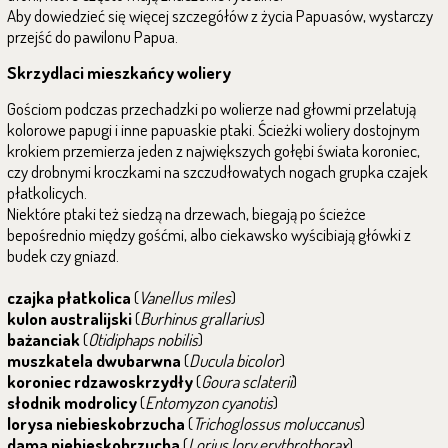
Aby dowiedzieć się więcej szczegółów z życia Papuasów, wystarczy
przejść do pawilonu Papua.
Skrzydlaci mieszkańcy woliery
Gościom podczas przechadzki po wolierze nad głowmi przelatują
kolorowe papugi i inne papuaskie ptaki. Ścieżki woliery dostojnym
krokiem przemierza jeden z największych gołębi świata koroniec,
czy drobnymi kroczkami na szczudłowatych nogach grupka czajek
płatkolicych.
Niektóre ptaki też siedzą na drzewach, biegają po ścieżce
bepośrednio między gośćmi, albo ciekawsko wyścibiają główki z
budek czy gniazd.
czajka płatkolica
(
Vanellus miles
)
kulon australijski
(
Burhinus grallarius
)
bażanciak
(
Otidiphaps nobilis
)
muszkatela dwubarwna
(
Ducula bicolor
)
koroniec rdzawoskrzydły
(
Goura sclaterii
)
słodnik modrolicy
(
Entomyzon cyanotis
)
lorysa niebieskobrzucha
(
Trichoglossus moluccanus
)
dama niebieskobrzucha
(
Lorius lory erythrothorax
)