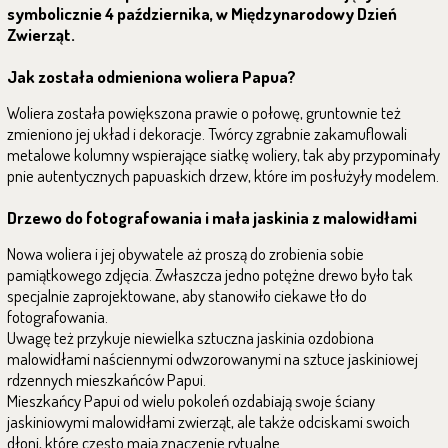
symbolicznie 4 października, w Międzynarodowy Dzień
Zwierząt.
Jak została odmieniona woliera Papua?
Woliera została powiększona prawie o połowę, gruntownie też
zmieniono jej układ i dekoracje. Twórcy zgrabnie zakamuflowali
metalowe kolumny wspierające siatkę woliery, tak aby przypominały
pnie autentycznych papuaskich drzew, które im posłużyły modelem.
Drzewo do fotografowania i mała jaskinia z malowidłami
Nowa woliera i jej obywatele aż proszą do zrobienia sobie
pamiątkowego zdjęcia. Zwłaszcza jedno potężne drewo było tak
specjalnie zaprojektowane, aby stanowiło ciekawe tło do
fotografowania.
Uwagę też przykuje niewielka sztuczna jaskinia ozdobiona
malowidłami naściennymi odwzorowanymi na sztuce jaskiniowej
rdzennych mieszkańców Papui.
Mieszkańcy Papui od wielu pokoleń ozdabiają swoje ściany
jaskiniowymi malowidłami zwierząt, ale także odciskami swoich
dłoni, które często mają znaczenie rytualne.