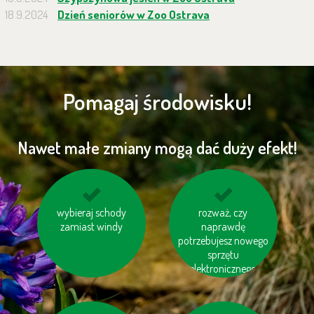
18.9.2024
Dzień seniorów w Zoo Ostrava
Pomagaj środowisku!
Nawet małe zmiany mogą dać duży efekt!
unikaj jedzenia pang i
wybieraj schody
korzystaj z transportu
rozważ, czy
zamiast windy
tuńczyków
publicznego
naprawdę
potrzebujesz nowego
sprzętu
elektronicznego