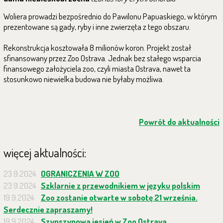
Woliera prowadzi bezpośrednio do Pawilonu Papuaskiego, w którym
prezentowane są gady, ryby i inne zwierzęta z tego obszaru.
Rekonstrukcja kosztowała 8 milionów koron. Projekt został
sfinansowany przez Zoo Ostrava. Jednak bez stałego wsparcia
finansowego założyciela zoo, czyli miasta Ostrava, nawet ta
stosunkowo niewielka budowa nie byłaby możliwa.
Powrót do aktualności
więcej aktualności:
23.9.2024
OGRANICZENIA W ZOO
23.9.2024
Szklarnie z przewodnikiem w języku polskim
19.9.2024
Zoo zostanie otwarte w sobotę 21 września.
Serdecznie zapraszamy!
19.9.2024
Szypszynowa jesień w Zoo Ostrava