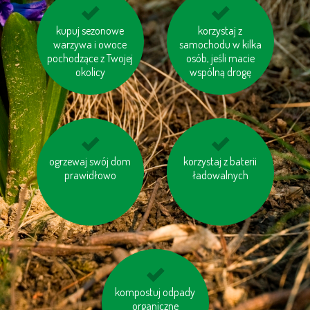
jeździj na rowerze
kupuj sezonowe
Staraj się ograniczyć
korzystaj z
warzywa i owoce
samochodu w kilka
produkcję śmieci
pochodzące z Twojej
osób, jeśli macie
okolicy
wspólną drogę
jedz miejscowe ryby
ogrzewaj swój dom
korzystaj z baterii
wyłączaj sprzęt
prawidłowo
elektroniczny (TV, PC
ładowalnych
itp.)
kompostuj odpady
pomyśl o „ukrytej
wodzie“ w produktac
organiczne