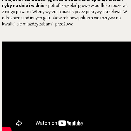
ryby na dnie i w dnie
- potrafi zagłębić głowę w podłożu i pożerać
z niego pokarm. Wtedy wyrzuca piasek przez pokrywy skrzelowe. W
odróżnieniu od innych gatunków rekinów pokarm nie rozrywa na
kwałki, ale miażdży ząbami i przeżuwa.