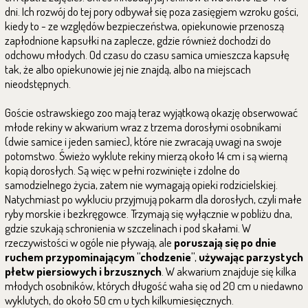
dni. Ich rozwój do tej pory odbywał się poza zasięgiem wzroku gości,
kiedy to - ze względów bezpieczeństwa, opiekunowie przenoszą
zapłodnione kapsułki na zaplecze, gdzie również dochodzi do
odchowu młodych. Od czasu do czasu samica umieszcza kapsułę
tak, że albo opiekunowie jej nie znajdą, albo na miejscach
nieodstępnych.
Goście ostrawskiego zoo mają teraz wyjątkową okazję obserwować
młode rekiny w akwarium wraz z trzema dorosłymi osobnikami
(dwie samice i jeden samiec), które nie zwracają uwagi na swoje
potomstwo. Świeżo wyklute rekiny mierzą około 14 cm i są wierną
kopią dorosłych. Są więc w pełni rozwinięte i zdolne do
samodzielnego życia, zatem nie wymagają opieki rodzicielskiej.
Natychmiast po wykluciu przyjmują pokarm dla dorosłych, czyli małe
ryby morskie i bezkręgowce. Trzymają się wyłącznie w pobliżu dna,
gdzie szukają schronienia w szczelinach i pod skałami. W
rzeczywistości w ogóle nie pływają, ale
poruszają się po dnie
ruchem przypominającym "chodzenie"
,
używając parzystych
płetw piersiowych i brzusznych
. W akwarium znajduje się kilka
młodych osobników, których długość waha się od 20 cm u niedawno
wyklutych, do około 50 cm u tych kilkumiesięcznych.