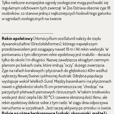
Tylko nieliczne europejskie ogrody zoologiczne mogą pochwalić się
regularnym odchowem tych zwierząt. W Zoo Ostrava obecnie żyje 18
osobników, co stanowi jedną z najliczniejszych hodowli tego gatunku
w ogrodach zoologicznych na świecie.
-----------------------------
Rekin epoletowy
(
Hemiscyllium ocellatum
) należy do rzędu
dywanokształtne (Orectolobiformes), którego największym
przedstawicielem jest osiągający nawet 19 m i 14t rekin wielorybi. W
porównaniu z tym olbrzymen rekin epoletowy jest malutki - dorasta
tylko do około 1 m długości. Nazwę zawdzięcza okrągłym ciemnym
plamom po bokach ciała, które imitują "oczy" dużego zwierzęcia.
Żyje na rafach koralowych i płyciznach do głębokości 40m wzdłuż
wybrzeży Nowej Gwinei i północnej Australii. Odrębna populacja
występuje wokół Wielkich Sund. Między basenikami i na płyciznnach
nawet o głębokości około 15 cm przemieszcza się "chodząc" na
parzystych płetwach piersiowych i brzusznych. W takim środowisku
woda jest dość ciepła (do 30 °C) i zawiera obniżoną ilość tlenu, ale
rekin epoletowy dobrze sobie z tym radzi. W ciągu dnia odpoczywa
nieruchomo w szczelinach. Jest raczej aktywny po zmroku i o świcie.
Poluje na różne bezkręgowce (robaki, skorupiaki, małże) i