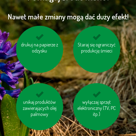
Nawet małe zmiany mogą dać duży efekt!
unikaj jedzenia pang i
drukuj na papierze z
Staraj się ograniczyć
kompostuj odpady
tuńczyków
odzysku
produkcję śmieci
organiczne
korzystaj z transportu
unikaj produktów
gaś niepotrzebne
wyłączaj sprzęt
zawierających olej
publicznego
elektroniczny (TV, PC
światło
palmowy
itp.)