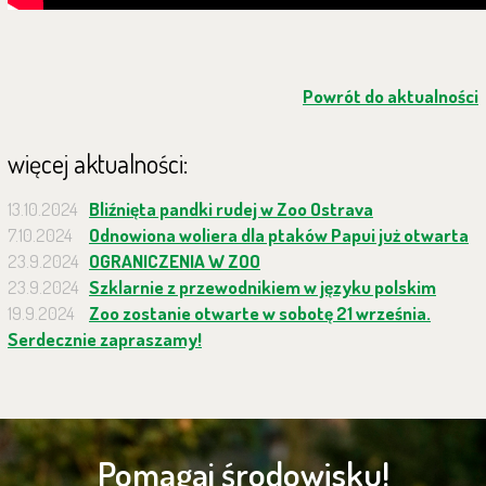
Powrót do aktualności
więcej aktualności:
13.10.2024
Bliźnięta pandki rudej w Zoo Ostrava
7.10.2024
Odnowiona woliera dla ptaków Papui już otwarta
23.9.2024
OGRANICZENIA W ZOO
23.9.2024
Szklarnie z przewodnikiem w języku polskim
19.9.2024
Zoo zostanie otwarte w sobotę 21 września.
Serdecznie zapraszamy!
Pomagaj środowisku!