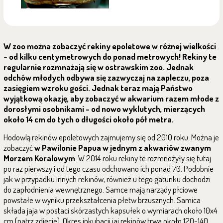
W zoo można zobaczyć rekiny epoletowe w różnej wielkości
- od kilku centymetrowych do ponad metrowych! Rekiny te
regularnie rozmnażają się w ostrawskim zoo. Jednak
odchów młodych odbywa się zazwyczaj na zapleczu, poza
zasięgiem wzroku gości. Jednak teraz mają Państwo
wyjątkową okazję, aby zobaczyć w akwarium razem młode z
dorosłymi osobnikami - od nowo wyklutych, mierzących
około 14 cm do tych o długości około pół metra.
Hodowlą rekinów epoletowych zajmujemy się od 2010 roku. Można je
zobaczyć
w Pawilonie Papua w jednym z akwariów zwanym
Morzem Koralowym
. W 2014 roku rekiny te rozmnożyły się tutaj
po raz pierwszy i od tego czasu odchowano ich ponad 70. Podobnie
jak w przypadku innych rekinów, również u tego gatunku dochodzi
do zapłodnienia wewnętrznego. Samce mają narządy płciowe
powstałe w wyniku przekształcenia płetw brzusznych. Samica
składa jaja w postaci skórzastych kapsułek o wymiarach około 10x4
cm (patrz zdjęcie). Okres inkubacji jaj rekinów trwa około 120-140