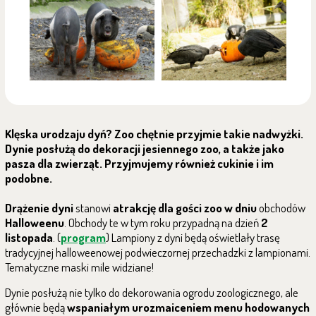
Klęska urodzaju dyń? Zoo chętnie przyjmie takie nadwyżki.
Dynie posłużą do dekoracji jesiennego zoo, a także jako
pasza dla zwierząt. Przyjmujemy również cukinie i im
podobne.
Drążenie dyni
stanowi
atrakcję dla gości zoo w dniu
obchodów
Halloweenu
. Obchody te w tym roku przypadną na dzień
2
listopada
. (
program
) Lampiony z dyni będą oświetlały trasę
tradycyjnej halloweenowej podwieczornej przechadzki z lampionami.
Tematyczne maski mile widziane!
Dynie posłużą nie tylko do dekorowania ogrodu zoologicznego, ale
głównie będą
wspaniałym urozmaiceniem menu hodowanych