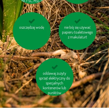
trade, FSC, MSC itp.)
używaj ekologicznej
oszczędzaj wodę
nie bój się używać
nie spalaj śmieci
chemii domowej
papieru toaletowego
z makulaturt
unikaj odpadów w
oddawaj zużyty
sprzęt elektryczny do
niepotrzebnych
opakowaniach
specjalnych
kontenerów lub
punktów