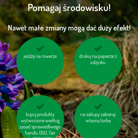
Pomagaj środowisku!
Nawet małe zmiany mogą dać duży efekt!
dbaj o odpowiednie
jeździj na rowerze
drukuj na papierze z
kupuj meble
ciśnienie w oponacha
drewniane oznaczone
odzysku
logiem FSC
kupuj produkty z
kupuj produkty
nie korzystaj z trybu
na zakupy zabieraj
wytworzone według
odzysku
własną torbę
„Standby“
zasad sprawiedliwego
handlu (BIO, Fair