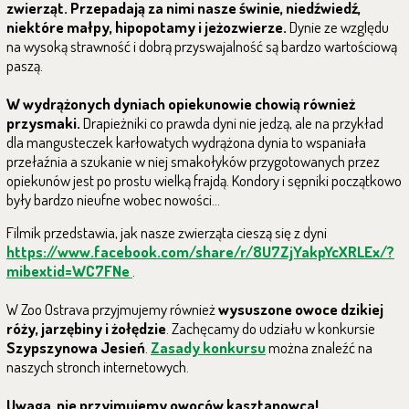
zwierząt. Przepadają za nimi nasze świnie, niedźwiedź,
niektóre małpy, hipopotamy i jeżozwierze.
Dynie ze względu
na wysoką strawność i dobrą przyswajalność są bardzo wartościową
paszą.
W wydrążonych dyniach opiekunowie chowią również
przysmaki.
Drapieżniki co prawda dyni nie jedzą, ale na przykład
dla mangusteczek karłowatych wydrążona dynia to wspaniała
przełaźnia a szukanie w niej smakołyków przygotowanych przez
opiekunów jest po prostu wielką frajdą. Kondory i sępniki początkowo
były bardzo nieufne wobec nowości...
Filmik przedstawia, jak nasze zwierząta cieszą się z dyni
https://www.facebook.com/share/r/8U7ZjYakpYcXRLEx/?
mibextid=WC7FNe
.
W Zoo Ostrava przyjmujemy również
wysuszone owoce dzikiej
róży, jarzębiny i żołędzie
. Zachęcamy do udziału w konkursie
Szypszynowa Jesień
.
Zasady konkursu
można znaleźć na
naszych stronch internetowych.
Uwaga, nie przyjmujemy owoców kasztanowca!