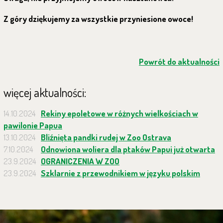
Z góry dziękujemy za wszystkie przyniesione owoce!
Powrót do aktualności
więcej aktualności:
14.10.2024
Rekiny epoletowe w różnych wielkościach w
pawilonie Papua
13.10.2024
Bliźnięta pandki rudej w Zoo Ostrava
7.10.2024
Odnowiona woliera dla ptaków Papui już otwarta
23.9.2024
OGRANICZENIA W ZOO
23.9.2024
Szklarnie z przewodnikiem w języku polskim