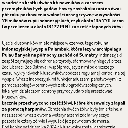
wsadzić za kratki dwóch kłusowników a zarazem
przemytników tych gadów. Łowcy zostali skazani na dwa i
pół roku pozbawienia wolności oraz grzywnę w wysokości
70 milionów rupii indonezyjskich, czyli około 105 770 koron
(w przeliczeniu około 18 127 PLN), za sześć złapanych żółwi.
Ujęcie kłusowników miało miejsce w czerwcu tego roku
na
indonezyjskiej wyspie Palambak, która leży w archipelagu
Pulau Banyak na północny zachód od Sumatry
. Indonezyjski
zespół zajmujący się ochroną przyrody, sformowany niegdyś przez
Zoo Liberec i Zoo Ostrava i współpracujący z nimi od dłuższego
czasu, wykrył dwóch kłusowników podczas regularnej kontroli na tej
wyspie. Wraz z indonezyjskimi funkcjonariuszami państwowymi i z
pomocą zoologów terenowych z obu ogrodów zoologicznych,
lokalnym działaczom ochrony przyrody udało się aresztować
kłusowników.
Łącznie przechwycono sześć żółwi, które kłusownicy złapali
za pomocą harpunów.
Obrażenia dwóch żółwi były śmiertelne, a
nasz zespół wraz z dwoma weterynarzami zdołał wyleczyć
pozostałe cztery żółwie i wypuścić je z powrotem do morza.
Pod koniec października 2024 r. kłusownicy zostali ostatecznie