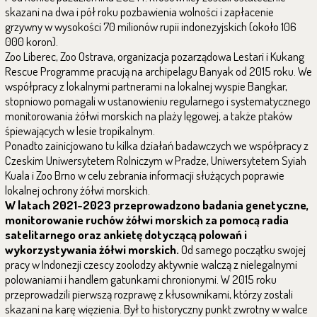
skazani na dwa i pół roku pozbawienia wolności i zapłacenie
grzywny w wysokości 70 milionów rupii indonezyjskich (około 106
000 koron).
Zoo Liberec, Zoo Ostrava, organizacja pozarządowa Lestari i Kukang
Rescue Programme pracują na archipelagu Banyak od 2015 roku. We
współpracy z lokalnymi partnerami na lokalnej wyspie Bangkar,
stopniowo pomagali w ustanowieniu regularnego i systematycznego
monitorowania żółwi morskich na plaży lęgowej, a także ptaków
śpiewających w lesie tropikalnym.
Ponadto zainicjowano tu kilka działań badawczych we współpracy z
Czeskim Uniwersytetem Rolniczym w Pradze, Uniwersytetem Syiah
Kuala i Zoo Brno w celu zebrania informacji służących poprawie
lokalnej ochrony żółwi morskich.
W latach 2021-2023 przeprowadzono badania genetyczne,
monitorowanie ruchów żółwi morskich za pomocą radia
satelitarnego oraz ankietę dotyczącą polowań i
wykorzystywania żółwi morskich.
Od samego początku swojej
pracy w Indonezji czescy zoolodzy aktywnie walczą z nielegalnymi
polowaniami i handlem gatunkami chronionymi. W 2015 roku
przeprowadzili pierwszą rozprawę z kłusownikami, którzy zostali
skazani na karę więzienia. Był to historyczny punkt zwrotny w walce