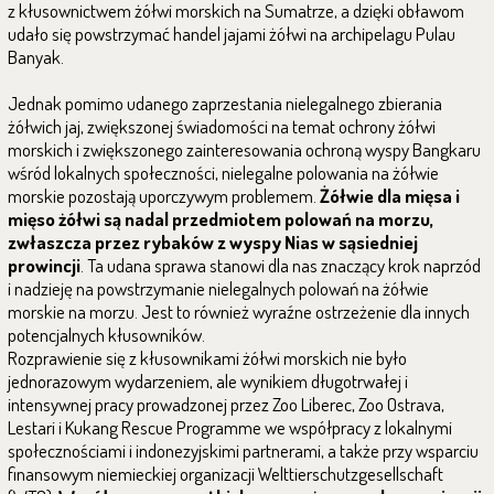
z kłusownictwem żółwi morskich na Sumatrze, a dzięki obławom
udało się powstrzymać handel jajami żółwi na archipelagu Pulau
Banyak.
Jednak pomimo udanego zaprzestania nielegalnego zbierania
żółwich jaj, zwiększonej świadomości na temat ochrony żółwi
morskich i zwiększonego zainteresowania ochroną wyspy Bangkaru
wśród lokalnych społeczności, nielegalne polowania na żółwie
morskie pozostają uporczywym problemem.
Żółwie dla mięsa i
mięso żółwi są nadal przedmiotem polowań na morzu,
zwłaszcza przez rybaków z wyspy Nias w sąsiedniej
prowincji
. Ta udana sprawa stanowi dla nas znaczący krok naprzód
i nadzieję na powstrzymanie nielegalnych polowań na żółwie
morskie na morzu. Jest to również wyraźne ostrzeżenie dla innych
potencjalnych kłusowników.
Rozprawienie się z kłusownikami żółwi morskich nie było
jednorazowym wydarzeniem, ale wynikiem długotrwałej i
intensywnej pracy prowadzonej przez Zoo Liberec, Zoo Ostrava,
Lestari i Kukang Rescue Programme we współpracy z lokalnymi
społecznościami i indonezyjskimi partnerami, a także przy wsparciu
finansowym niemieckiej organizacji Welttierschutzgesellschaft