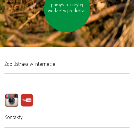
unikaj odpadów w
pomyśl o „ukrytej
wodzie“ w produktac
niepotrzebnych
opakowaniach
Zoo Ostrava w Internecie
Kontakty