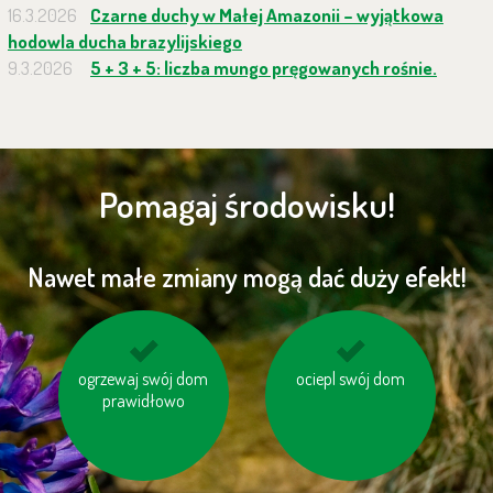
16.3.2026
Czarne duchy w Małej Amazonii – wyjątkowa
hodowla ducha brazylijskiego
9.3.2026
5 + 3 + 5: liczba mungo pręgowanych rośnie.
Pomagaj środowisku!
Nawet małe zmiany mogą dać duży efekt!
drukuj na papierze z
ogrzewaj swój dom
ociepl swój dom
nie spalaj śmieci
prawidłowo
odzysku