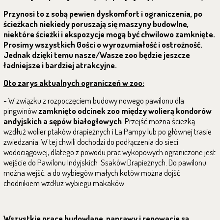
Przynosi to z sobą pewien dyskomfort i ograniczenia, po
ścieżkach niekiedy poruszają się maszyny budowlne,
niektóre ścieżki i ekspozycje mogą być chwilowo zamknięte.
Prosimy wszystkich Gości o wyrozumiałość i ostrożność.
Jednak dzięki temu nasze/Wasze zoo będzie jeszcze
ładniejsze i bardziej atrakcyjne.
Oto zarys aktualnych ograniczeń w zoo:
- W związku z rozpoczęciem budowy nowego pawilonu dla
pingwinów
zamknięto odcinek zoo między wolierą kondorów
andyjskich a sępów białogłowych
. Przejść można ścieżką
wzdłuż wolier ptaków drapieżnych i La Pampy lub po głównej trasie
zwiedzania. W tej chwili dochodzi do podłączenia do sieci
wodociągowej, dlatego z powodu prac wykopowych ograniczone jest
wejście do Pawilonu Indyjskich Ssaków Drapieżnych. Do pawilonu
można wejść, a do wybiegów małych kotów można dojść
chodnikiem wzdłuż wybiegu makaków.
Wszystkie prace budowlane, naprawy i renowacje są