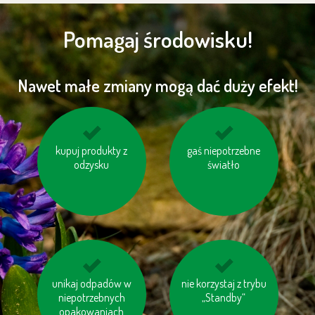
Pomagaj środowisku!
Nawet małe zmiany mogą dać duży efekt!
oszczędzaj energię
kupuj produkty z
nie bój się używać
gaś niepotrzebne
odzysku
papieru toaletowego
światło
z makulaturt
unikaj odpadów w
unikaj produktów
nie korzystaj z trybu
kompostuj odpady
zawierających olej
niepotrzebnych
organiczne
„Standby“
opakowaniach
palmowy