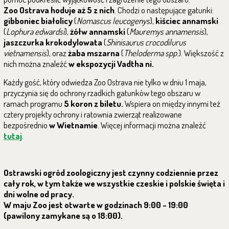
Zoo Ostrava hoduje aż 5 z nich
. Chodzi o następujące gatunki:
gibboniec białolicy
(
Nomascus leucogenys
),
kiściec annamski
(
Lophura edwardsi
),
żółw annamski
(
Mauremys annamensis
),
jaszczurka krokodylowata
(
Shinisaurus crocodilurus
vietnamensis
), oraz
żaba mszarna
(
Theloderma spp
.). Większość z
nich można znaleźć
w ekspozycji Vadtha ni.
Każdy gość, który odwiedza Zoo Ostrava nie tylko w dniu 1 maja,
przyczynia się do ochrony rzadkich gatunków tego obszaru w
ramach programu
5 koron z biletu.
Wspiera on między innymi też
cztery projekty ochrony i ratownia zwierząt realizowane
bezpośrednio
w Wietnamie
. Więcej informacji można znaleźć
tutaj
.
Ostrawski ogród zoologiczny jest czynny codziennie przez
cały rok, w tym także we wszystkie czeskie i polskie święta i
dni wolne od pracy.
W maju Zoo jest otwarte w godzinach 9:00 - 19:00
(pawilony zamykane są o 18:00).