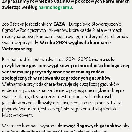
Zapraszamy również do udziału w pokazowych karmieniach
zwierząt według
harmonogramu
.
Zoo Ostrava jest członkiem
EAZA
– Europejskie Stowarzyszenie
Ogrodów Zoologicznych i Akwariów, które każde 2 lata w ramach
miedzynarodowej kampanii skupia uwagę na którymś z problemów
światowej przyrody.
W roku 2024 wyglosiła kampanię
Vietnamazing
.
Kampania, która potrwa dwa lata (2024-2025),
ma na celu
przybliżenie gościom wyjątkowej różnorodności biologicznej
wietnamskiej przyrody oraz znaczenia ogrodów
zoologicznych w ratowaniu zagrożonych gatunków
.
Wietnamska przyroda charakteryzuje się dużą liczbą gatunków
endemicznych, co oznacza, że nie występują one nigdzie indziej na
świecie. Dlatego też konieczna jest ochrona tych unikalnych
gatunków przed całkowitym zniknięciem z naszej planety. Dzika
przyroda Wietnamu jest szczególnie zagrożona utratą siedlisk i
kłusownictwem.
W ramach kampanii wybrano
dziewięć flagowych gatunków
, aby
pomóc podkreślić wyjątkowość i zagrożenie tego obszaru.