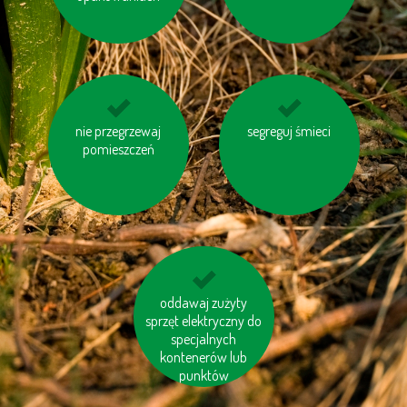
nie przegrzewaj
wyłączaj sprzęt
unikaj jedzenia pang i
segreguj śmieci
elektroniczny (TV, PC
pomieszczeń
tuńczyków
itp.)
niewielkie odległości
oddawaj zużyty
sprzęt elektryczny do
pokonuj pieszo
specjalnych
kontenerów lub
punktów