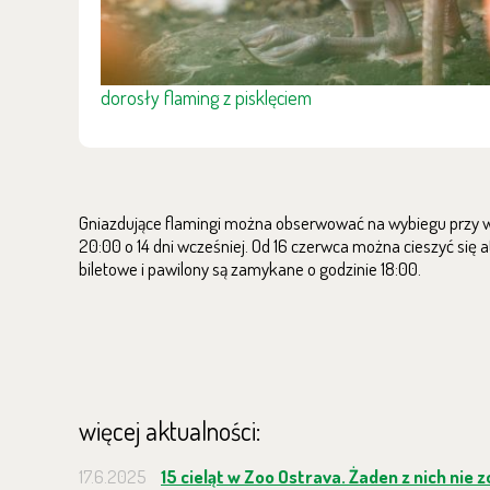
dorosły flaming z pisklęciem
Gniazdujące flamingi można obserwować na wybiegu przy wej
20:00 o 14 dni wcześniej. Od 16 czerwca można cieszyć się
biletowe i pawilony są zamykane o godzinie 18:00.
więcej aktualności:
17.6.2025
15 cieląt w Zoo Ostrava. Żaden z nich nie 