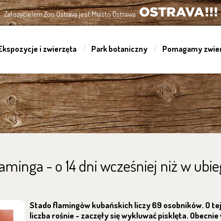
Założycielem Zoo Ostrava jest Miasto Ostrawa
OSTRAVA!!!
Ekspozycje i zwierzęta
Park botaniczny
Pomagamy zwie
laminga - o 14 dni wcześniej niż w ubi
Stado flamingów kubańskich liczy 69 osobników. O tej
liczba rośnie - zaczęły się wykluwać pisklęta. Obecni