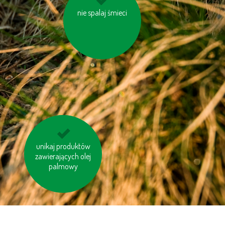
nie spalaj śmieci
korzystaj z
energooszczędnych
baterii
Staraj się ograniczyć
unikaj produktów
zawierających olej
produkcję śmieci
palmowy