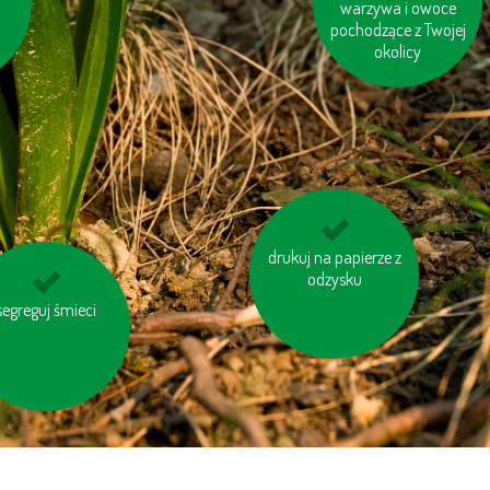
j
papieru toaletowego
warzywa i owoce
pochodzące z Twojej
z makulaturt
okolicy
drukuj na papierze z
unikaj odpadów w
niepotrzebnych
odzysku
opakowaniach
ystaj z transportu
segreguj śmieci
publicznego