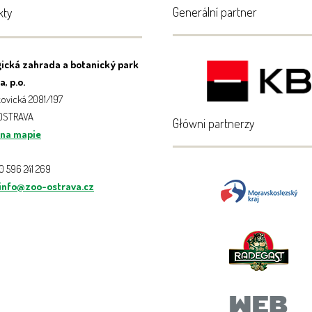
Generální partner
kty
ická zahrada a botanický park
, p.o.
ovická 2081/197
 OSTRAVA
Główni partnerzy
 na mapie
20 596 241 269
info@zoo-ostrava.cz