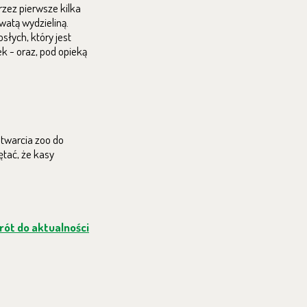
rzez pierwsze kilka
watą wydzieliną.
łych, który jest
k - oraz, pod opieką
otwarcia zoo do
ętać, że kasy
ót do aktualności