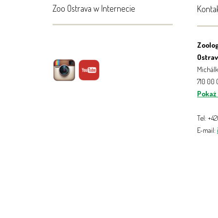
Zoo Ostrava w Internecie
Konta
Zoolog
Ostrava
Michálk
710 00
Pokaż
Tel: +4
E-mail: