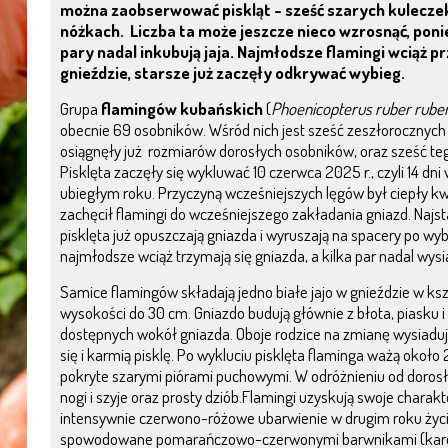
można zaobserwować piskląt - sześć szarych kuleczek
nóżkach. Liczba ta może jeszcze nieco wzrosnąć, pon
pary nadal inkubują jaja. Najmłodsze flamingi wciąż p
gnieździe, starsze już zaczęły odkrywać wybieg.
Grupa
flamingów kubańskich
(
Phoenicopterus ruber rube
obecnie 69 osobników. Wśród nich jest sześć zeszłorocznych p
osiągnęły już rozmiarów dorosłych osobników, oraz sześć teg
Pisklęta zaczęły się wykluwać 10 czerwca 2025 r., czyli 14 dni
ubiegłym roku. Przyczyną wcześniejszych lęgów był ciepły kw
zachęcił flamingi do wcześniejszego zakładania gniazd. Najs
pisklęta już opuszczają gniazda i wyruszają na spacery po wy
najmłodsze wciąż trzymają się gniazda, a kilka par nadal wysia
Samice flamingów składają jedno białe jajo w gnieździe w ksz
wysokości do 30 cm. Gniazdo budują głównie z błota, piasku 
dostępnych wokół gniazda. Oboje rodzice na zmianę wysiadują
się i karmią pisklę. Po wykluciu pisklęta flaminga ważą około
pokryte szarymi piórami puchowymi. W odróżnieniu od dorosł
nogi i szyje oraz prosty dziób.Flamingi uzyskują swoje charak
intensywnie czerwono-różowe ubarwienie w drugim roku życia
spowodowane pomarańczowo-czerwonymi barwnikami (kar