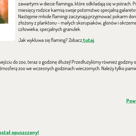
zawartymi w diecie flaminga, które odkładają się w piórach. P
miesięcy rodzice karmią swoje potomstwo specjalną galareto
Następnie młode flamingi zaczynają przyjmować pokarm doros
złożony z planktonu - małych skorupiaków, glonów i okrzeme
człowieka, specjalnych granulek.
Jak wykluwa się flaming? Zobacz
tutaj
.
ściu do zoo, teraz o godzinę dłużej! Przedłużyliśmy również godziny 
 atmosferą zoo we wczesnych godzinach wieczornych. Należy tylko pami
Powr
został opuszczony!