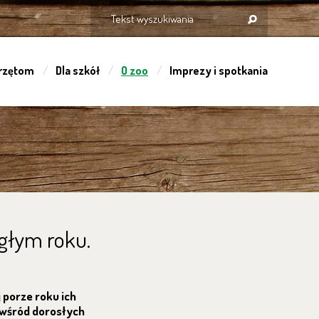
rzętom
Dla szkół
O zoo
Imprezy i spotkania
egłym roku.
 porze roku ich
e wśród dorosłych