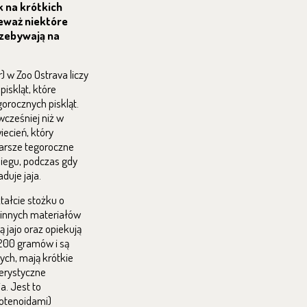
 na krótkich
ieważ niektóre
rzebywają na
r
) w Zoo Ostrava liczy
iskląt, które
orocznych piskląt.
 wcześniej niż w
iecień, który
tarsze tegoroczne
biegu, podczas gdy
duje jaja.
tałcie stożku o
i innych materiałów
 jajo oraz opiekują
 200 gramów i są
ych, mają krótkie
terystyczne
. Jest to
otenoidami)