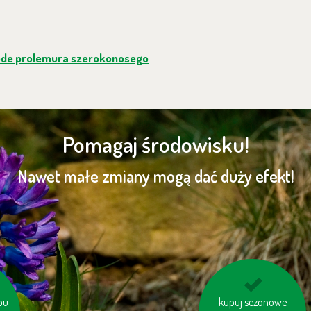
łode prolemura szerokonosego
Pomagaj środowisku!
Nawet małe zmiany mogą dać duży efekt!
ybu
ej
nie bój się używać
kupuj sezonowe