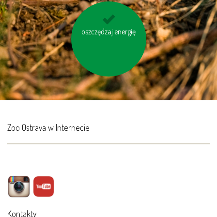
oszczędzaj energię
oszczędzaj wodę
Zoo Ostrava w Internecie
Kontakty