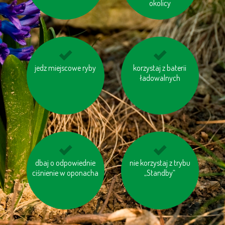
okolicy
jedz miejscowe ryby
kupuj meble
korzystaj z baterii
wybieraj schody
drewniane oznaczone
zamiast windy
ładowalnych
logiem FSC
dbaj o odpowiednie
ociepl swój dom
nie korzystaj z trybu
jeździj na rowerze
ciśnienie w oponacha
„Standby“