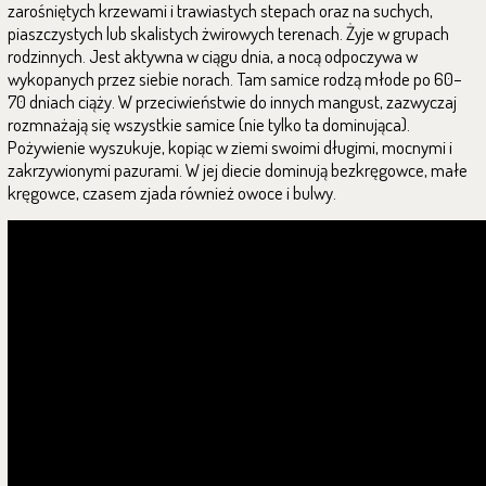
zarośniętych krzewami i trawiastych stepach oraz na suchych,
piaszczystych lub skalistych żwirowych terenach. Żyje w grupach
rodzinnych. Jest aktywna w ciągu dnia, a nocą odpoczywa w
wykopanych przez siebie norach. Tam samice rodzą młode po 60–
70 dniach ciąży. W przeciwieństwie do innych mangust, zazwyczaj
rozmnażają się wszystkie samice (nie tylko ta dominująca).
Pożywienie wyszukuje, kopiąc w ziemi swoimi długimi, mocnymi i
zakrzywionymi pazurami. W jej diecie dominują bezkręgowce, małe
kręgowce, czasem zjada również owoce i bulwy.