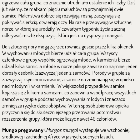
ogrzewa cała grupa, co znacznie utrudniało ustalenie ich liczby. Dziś
już wiemy, że matkami pięciu maluchów są przynajmniej dwie
samice. Maleństwa dobrze się rozwijają, rosną, zaczynają się
pokrywać sierścią, otwierają oczy. Na razie przebywają w sztucznej
norze, w której się urodziły. W czwartym tygodniu życia zaczną
odkrywać resztę ekspozycji, która jest do dyspozycji mangust.
Do sztucznej nory mogą zajrzeć również goście przez kilka okienek.
W wychowaniu młodych bierze udział cała grupa. Wszyscy
członkowie grupy wspólnie ogrzewają młode, w karmieniu bierze
udział kilka samic, a młode w norze pilnuje zawsze co najmniej jeden
dorosły osobnik (zazwyczaj jeden z samców). Porody w grupie są
zazwyczaj zsynchronizowane, a samice na zmienianją się w opiekce
nad młodymi i w karmieniu. W większości przypadków samice
kojarzą się z kilkoma samcami, co zapewnia współpracę wszystkich
samców w grupie podczas wychowywania młodych i znacząco
zmniejsza ryzyko dzieciobójstwa. W ten sposób zbiorowa opieka
przyczynia się do skuteczniejszego przetrwania potomstwa i
rozszerzenia grupy, która może liczyć nawet 40 członków.
Mungo pręgowany
(
Mungos mungo
) występuje we wschodniej,
środkowej i zachodniej Afryce w jasnych, suchych lasach,