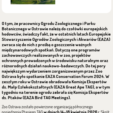
O tym, że pracownicy Ogrodu Zoologicznego i Parku
Botanicznego w Ostrawie należą do czołówki europejskich
hodowców, świadczy fakt, że w ostatnich latach Europejskie
Stowarzyszenie Ogrodów Zoologicznych i Akwariów (EAZA)
zwraca się do nich z prośbą o goszczenie ważnych
międzynarodowych spotkań. Dotyczą one programów
zachowawczych realizowanych w zoo, projektów
ochronnych prowadzonych w środowisku naturalnym oraz
różnorodnych działań naukowo-badawczych. Do tej pory
największym wydarzeniem zorganizowanym przez Zoo
Ostrava było spotkanie EAZA Conservation Forum 2024. W
zeszłym roku w Ostrawie obradowała Komisja Ekspertów
ds. Małp Człekokształtnych (EAZA Great Ape TAG), a w tym
tygodniu na terenie ogrodu zebrała się Komisja Ekspertów
ds. Ptaków (EAZA Bird TAG Meetings).
Zoo Ostrava zostało powierzone organizacją półrocznego
posiedzenia Ptasiego TAG
w dniach 14–18 kwietnia 2026
r. Skrót