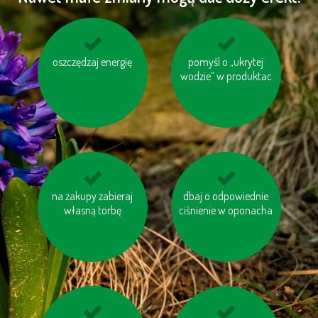
oszczędzaj energię
nie bój się używać
używaj ekologicznej
pomyśl o „ukrytej
papieru toaletowego
wodzie“ w produktac
chemii domowej
z makulaturt
unikaj jedzenia pang i
na zakupy zabieraj
dbaj o odpowiednie
kupuj produkty z
własną torbę
tuńczyków
ciśnienie w oponacha
odzysku