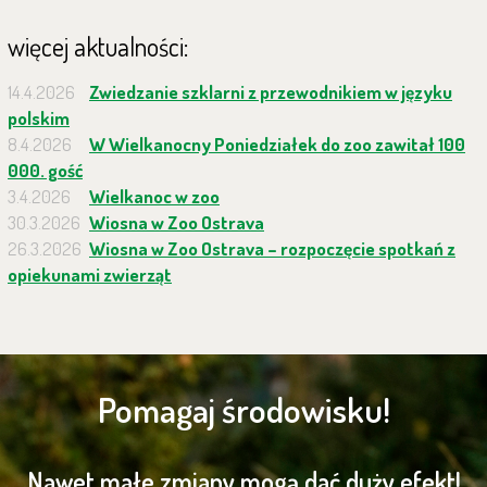
więcej aktualności:
14.4.2026
Zwiedzanie szklarni z przewodnikiem w języku
polskim
8.4.2026
W Wielkanocny Poniedziałek do zoo zawitał 100
000. gość
3.4.2026
Wielkanoc w zoo
30.3.2026
Wiosna w Zoo Ostrava
26.3.2026
Wiosna w Zoo Ostrava – rozpoczęcie spotkań z
opiekunami zwierząt
Pomagaj środowisku!
Nawet małe zmiany mogą dać duży efekt!