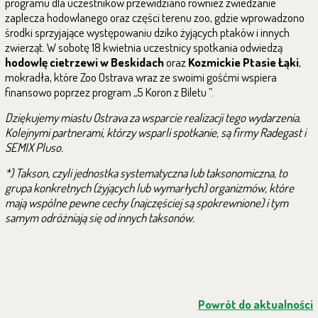
programu dla uczestników przewidziano również zwiedzanie
zaplecza hodowlanego oraz części terenu zoo, gdzie wprowadzono
środki sprzyjające występowaniu dziko żyjących ptaków i innych
zwierząt. W sobotę 18 kwietnia
uczestnicy spotkania odwiedzą
hodowlę cietrzewi w Beskidach
oraz
Kozmickie Ptasie Łąki
,
mokradła, które Zoo Ostrava wraz ze swoimi gośćmi wspiera
finansowo poprzez program „5 Koron z Biletu ”.
Dziękujemy miastu Ostrava za wsparcie realizacji tego wydarzenia.
Kolejnymi partnerami, którzy wsparli spotkanie, są firmy Radegast i
SEMIX Pluso.
*) Takson, czyli jednostka systematyczna lub taksonomiczna, to
grupa konkretnych (żyjących lub wymarłych) organizmów, które
mają wspólne pewne cechy (najczęściej są spokrewnione) i tym
samym odróżniają się od innych taksonów.
Powrót do aktualności