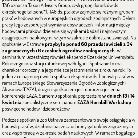
TAG oznacza Taxon Advisory Group, czyli grupę doradców ds.
określonego taksonu*). TAG ds. ptaków zajmuje się różnymi grupami
ptaków hodowanych w europejskich ogrodach zoologicznych. Celem
pracy tego zespołu jest wymiana doświadczeń i informacji między
hodowcami ptaków, dzielenie się wynikami badań i najnowszymi
osiągnięciami naukowymi, w tym w zakresie dobrostanu zwierząt. Na
spotkanie w Ostrawie
przybyło ponad 60 przedstawicieli z 34
zagranicznych i 6 czeskich ogrodów zoologicznych.
W
seminarium uczestniczą również eksperci z Czeskiego Uniwersytetu
Rolniczego oraz stacji ratunkowej w Bułgarii. Spotkanie to ma
charakter coroczny, a jego miejsce jest zmieniane z roku na rok. To
jedno z co najmniej dwóch spotkań ekspertów ds. hodowli ptaków w
ramach Europejskiego Stowarzyszenia Ogrodów Zoologicznych i
Akwariów (EAZA), drugim spotkaniem jest doroczna jesienna
konferencja EAZA. Samemu spotkaniu poprzedziło
w dniach 13 i 14
kwietnia
specjalistyczne seminarium
EAZA Hornbill Workshop
poświęcone hodowli dzioborożców.
Podczas spotkania Zoo Ostrava zaprezentowało swoje osiągnięcia w
hodowli ptaków, działania na rzecz ochrony gatunków zagrożonych
oraz współpracę w zakresie badań naukowych. W ramach bogatego