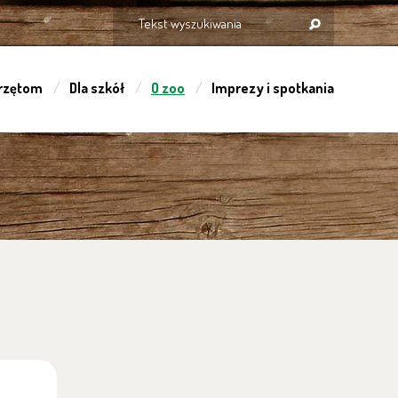
rzętom
Dla szkół
O zoo
Imprezy i spotkania