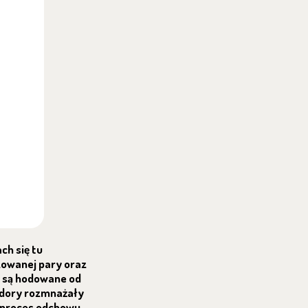
ch się tu
owanej pary oraz
e są hodowane od
ndory rozmnażały
w proces odchowu,