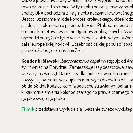
ważyło prawie dwa razy więcej – 1622 g. Wygląda na to, że 
również, że jest to samica. W tym roku po raz pierwszy spr
analizy DNA pochodziła z fragmentu naczynia krwionośnego
Jest to już siódme młode kondora królewskiego, które rod
pisklęcia i dokarmianiu go przez trzy dni. Ptaki same porad
Europejskim Stowarzyszeniu Ogrodów Zoologicznych i Akw
wychodzi pomyślnie tylko w nielicznych z nich, w tym w Z
całej europejskiej hodowli. Liczebność dzikiej populacji s
przyszłości tego gatunku na Ziemi.
Kondor królewski
(
Sarcoramphus papa
) występuje od Am
żył również na Florydzie). Zamieszkuje lasy deszczowe, s
większych zwierząt. Bardzo rzadko poluje również na mniejs
zazwyczaj na ziemi, w dziuplach martwych drzew lub na ska
50 do 58 dni. Rodzice karmią pociechę strawionym pokarme
kilkakrotnie zmienia kolor od szarego do prawie czarnego. W
go jako świętego ptaka.
Filmik
przedstawia wyklucie się i ważenie świeżo wyklutego