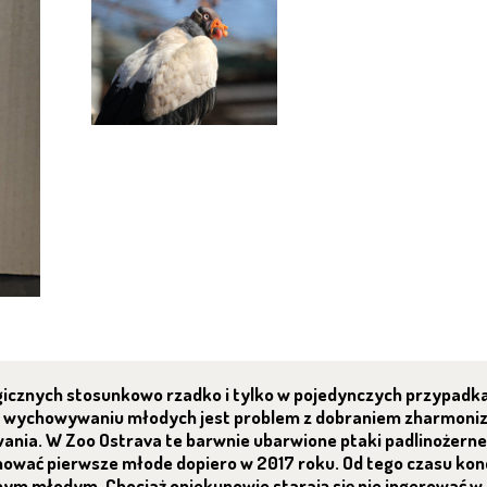
icznych stosunkowo rzadko i tylko w pojedynczych przypadka
 wychowywaniu młodych jest problem z dobraniem zharmoniz
nia. W Zoo Ostrava te barwnie ubarwione ptaki padlinożern
chować pierwsze młode dopiero w 2017 roku. Od tego czasu ko
ódmym młodym. Chociaż opiekunowie starają się nie ingerować 