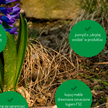
e z
w
pomyśl o „ukrytej
nie spalaj śmieci
ej
wodzie“ w produktac
segreguj śmieci
kupuj meble
drewniane oznaczone
logiem FSC
raj się ograniczyć
oddawaj zużyty