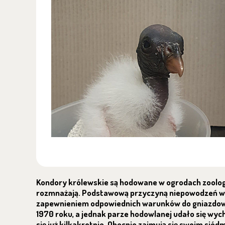
Kondory królewskie są hodowane w ogrodach zoolog
rozmnażają. Podstawową przyczyną niepowodzeń w
zapewnieniem odpowiednich warunków do gniazdowa
1970 roku, a jednak parze hodowlanej udało się wy
się już kilkakrotnie. Obecnie zajmują się swoim si