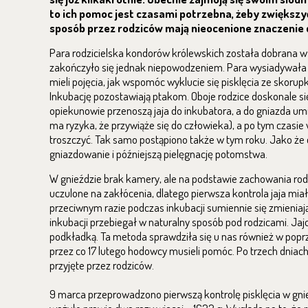
to ich pomoc jest czasami potrzebna, żeby zwiększ
sposób przez rodziców mają nieocenione znaczenie d
Para rodzicielska kondorów królewskich została dobrana w 
zakończyło się jednak niepowodzeniem. Para wysiadywała jaj
mieli pojęcia, jak wspomóc wyklucie się pisklęcia ze skorup
Inkubację pozostawiają ptakom. Oboje rodzice doskonale się
opiekunowie przenoszą jaja do inkubatora, a do gniazda umi
ma ryzyka, że przywiąże się do człowieka), a po tym czasie w
troszczyć. Tak samo postąpiono także w tym roku. Jako że c
gniazdowanie i późniejszą pielęgnację potomstwa.
W gnieździe brak kamery, ale na podstawie zachowania rodz
uczulone na zakłócenia, dlatego pierwsza kontrola jaja miała
przeciwnym razie podczas inkubacji sumiennie się zmieniają
inkubacji przebiegał w naturalny sposób pod rodzicami. Ja
podkładką. Ta metoda sprawdziła się u nas również w poprze
przez co 17 lutego hodowcy musieli pomóc. Po trzech dniac
przyjęte przez rodziców.
9 marca przeprowadzono pierwszą kontrolę pisklęcia w gnie