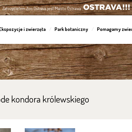
Założycielem Zoo Ostrava jest Miasto Ostrawa
OSTRAVA!!!
Ekspozycje i zwierzęta
Park botaniczny
Pomagamy zwie
ode kondora królewskiego