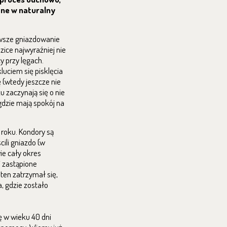
ane w naturalny
erwsze gniazdowanie
zice najwyraźniej nie
y przy lęgach.
luciem się pisklęcia
 (wtedy jeszcze nie
u zaczynają się o nie
gdzie mają spokój na
 roku. Kondory są
cili gniazdo (w
ie cały okres
i zastąpione
ten zatrzymał się,
, gdzie zostało
ę w wieku 40 dni