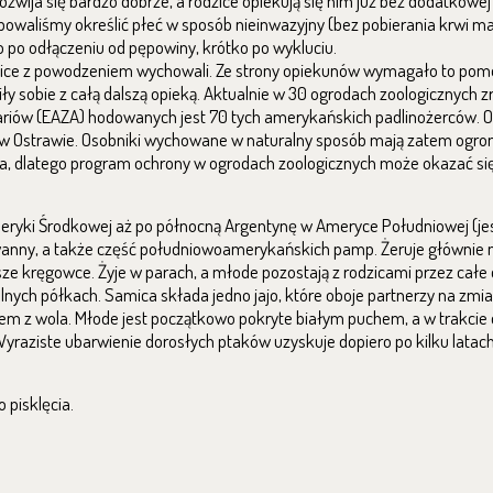
rozwija się bardzo dobrze, a rodzice opiekują się nim już bez dodatkow
óbowaliśmy określić płeć w sposób nieinwazyjny (bez pobierania krwi m
 po odłączeniu od pępowiny, krótko po wykluciu.
zice z powodzeniem wychowali. Ze strony opiekunów wymagało to pomo
ziły sobie z całą dalszą opieką. Aktualnie w 30 ogrodach zoologicznych 
ariów (EAZA) hodowanych jest 70 tych amerykańskich padlinożerców.
oo w Ostrawie. Osobniki wychowane w naturalny sposób mają zatem ogr
pada, dlatego program ochrony w ogrodach zoologicznych może okazać si
eryki Środkowej aż po północną Argentynę w Ameryce Południowej (jes
awanny, a także część południowoamerykańskich pamp. Żeruje głównie n
ze kręgowce. Żyje w parach, a młode pozostają z rodzicami przez całe 
lnych półkach. Samica składa jedno jajo, które oboje partnerzy na zmi
m z wola. Młode jest początkowo pokryte białym puchem, a w trakcie 
yraziste ubarwienie dorosłych ptaków uzyskuje dopiero po kilku latach 
 pisklęcia.