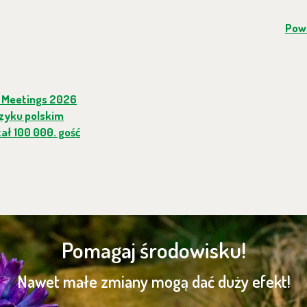
Powr
 Meetings 2026
ęzyku polskim
ał 100 000. gość
Pomagaj środowisku!
Nawet małe zmiany mogą dać duży efekt!