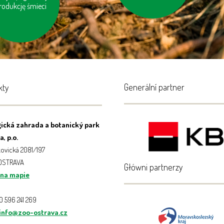
zęt elektryczny do
rodukcję śmieci
specjalnych
kontenerów lub
punktów
Generální partner
kty
ická zahrada a botanický park
, p.o.
ovická 2081/197
 OSTRAVA
Główni partnerzy
 na mapie
20 596 241 269
info@zoo-ostrava.cz