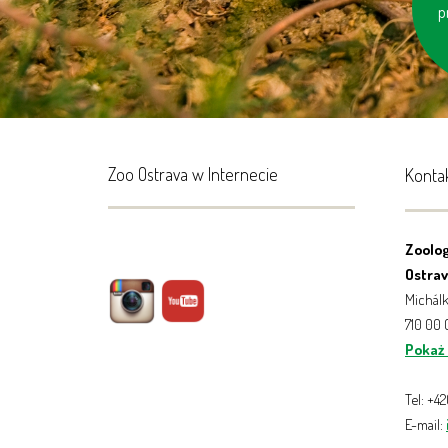
spr
p
Zoo Ostrava w Internecie
Konta
Zoolog
Ostrava
Michálk
710 00
Pokaż
Tel: +4
E-mail: