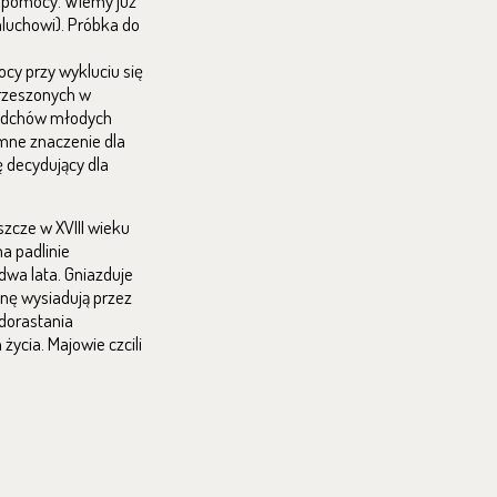
ej pomocy. Wiemy już
aluchowi). Próbka do
cy przy wykluciu się
zrzeszonych w
 Odchów młodych
omne znaczenie dla
ę decydujący dla
zcze w XVIII wieku
a padlinie
dwa lata. Gniazduje
anę wysiadują przez
dorastania
życia. Majowie czcili