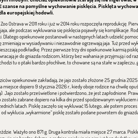
yć szanse na pomyślne wychowanie pisklęcia. Pisklęta wychow
la europejskiej hodowli.
Zoo Ostrava w 2011 roku i już w 2014 roku rozpoczęła reprodukcję. Pi
a, ale podczas wykluwania się pisklęcia pojawiły się komplikacje. Rod
ki. Dlatego opiekunowie postanowili w następnych latach udzielić pomoc
 zmieniają w wysiadywaniu i niezawodnie ogrzewają jaja. Tuż przed wyk
eszczają podkładkę. Przez pierwsze trzy dni opiekunowie karmią pisklę
racają je do gniazda rodzicom, którzy bez wahania je przyjmują i od raz
hodzi tu o ptaki bardzo płochliwe, to chowane są na stałe w zapleczu, 
iców opiekunowie zakładają, że jajo zostało złożone 25 grudnia 2025
 miejsce dopiero 9 stycznia 2026 r., kiedy oboje rodzice na chwilę opuś
). Jajo zostało prześwietlone i potwierdzono, że jest zapłodnione. Praw
jo zostało zabrane dopiero na kilka dni przed spodziewanym wykluciem 
dnich latach. Pisklę zaczęło się wykluwać 15 lutego, ale potem proces 
h od wyklucia „wykarmione” pisklę zostało podane powrotem do gniazda
ździe. Ważyło ono 871 g. Druga kontrola miała miejsce 27 marca. Piskl