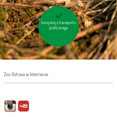
korzystaj z transportu
kupuj meble
drewniane oznaczone
publicznego
logiem FSC
Zoo Ostrava w Internecie