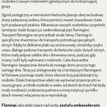
osobnika z nowym materiałem genetycznym do funkcjonującej
grupy.
Ogród zoologiczny w niemieckim Karlsruhe planuje obecnie budowę
dużej zadaszonej woliery, która pomieści nawet stuosobowe stado
tych pradawnych ptaków. Kilkanaście naszych osobników uzupełniło
tamtejsze stado liczące już siedemdziesiąt pięć flamingów.
Transport flamingów nie jest jednak wcale łatwy. Flamingi to
specyficzne stworzenia i do transportu potrzebują specjalnych
skrzyń. Gdyby te delikatne ptaki się zestresowały, istniałoby ryzyko
urazu, dlatego podczas transportu do Karlsruhe użyto dużych skrzyń,
które miały jedynie solidne dno i drewnianą ramę, podczas gdy
ściany i sufit były wykonane z materiału. Cała dwunastka
flamingów bezpiecznie dotarła do nowego domu jeszcze tego
samego dnia. Teraz już zintegrowały się z tamtejszymi flamingami.
W Ostrawie pozostaje stado, które obecnie liczy pięćdziesiąt trzy
osobniki. Dzięki transportowi udało się wyrównać proporcje płci w
naszej grupie, a młode osobniki w wieku od dwóch do trzech lat będą
miały możliwość znalezienia partnera w innej instytucji i po kilku
latach również włączenia się w reprodukcję.
Flamingi
, jako ptaki żyjące nad wodą,
zostały ambasadorami