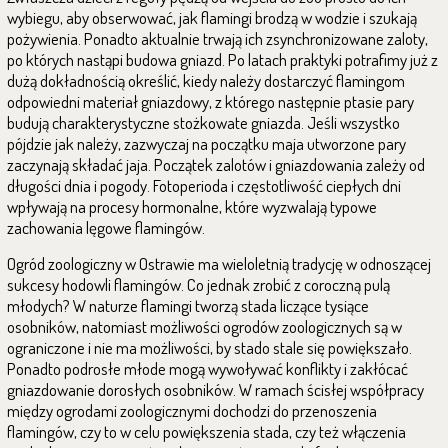
wybiegu, aby obserwować, jak flamingi brodzą w wodzie i szukają
pożywienia. Ponadto aktualnie trwają ich zsynchronizowane zaloty,
po których nastąpi budowa gniazd. Po latach praktyki potrafimy już z
dużą dokładnością określić, kiedy należy dostarczyć flamingom
odpowiedni materiał gniazdowy, z którego następnie ptasie pary
budują charakterystyczne stożkowate gniazda. Jeśli wszystko
pójdzie jak należy, zazwyczaj na początku maja utworzone pary
zaczynają składać jaja. Początek zalotów i gniazdowania zależy od
długości dnia i pogody. Fotoperioda i częstotliwość ciepłych dni
wpływają na procesy hormonalne, które wyzwalają typowe
zachowania lęgowe flamingów.
Ogród zoologiczny w Ostrawie ma wieloletnią tradycję w odnoszącej
sukcesy hodowli flamingów. Co jednak zrobić z coroczną pulą
młodych? W naturze flamingi tworzą stada liczące tysiące
osobników, natomiast możliwości ogrodów zoologicznych są w
ograniczone i nie ma możliwości, by stado stale się powiększało.
Ponadto podrosłe młode mogą wywoływać konflikty i zakłócać
gniazdowanie dorosłych osobników. W ramach ścisłej współpracy
między ogrodami zoologicznymi dochodzi do przenoszenia
flamingów, czy to w celu powiększenia stada, czy też włączenia