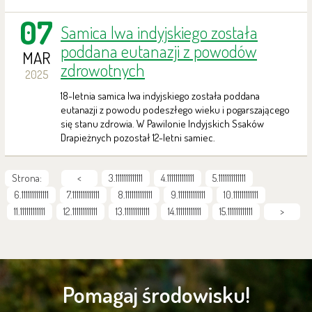
07
Samica lwa indyjskiego została
poddana eutanazji z powodów
MAR
zdrowotnych
2025
18-letnia samica lwa indyjskiego została poddana
eutanazji z powodu podeszłego wieku i pogarszającego
się stanu zdrowia. W Pawilonie Indyjskich Ssaków
Drapieżnych pozostał 12-letni samiec.
Strona:
<
3.1111111111111
4.1111111111111
5.1111111111111
6.1111111111111
7.1111111111111
8.1111111111111
9.1111111111111
10.111111111111
11.111111111111
12.111111111111
13.111111111111
14.111111111111
15.111111111111
>
Pomagaj środowisku!