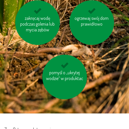
gaś niepotrzebne
zakręcaj wodę
ogrzewaj swój dom
oszczędzaj energię
podczas golenia lub
światło
prawidłowo
mycia zębów
nie bój się używać
pomyśl o „ukrytej
wodzie“ w produktac
papieru toaletowego
z makulaturt