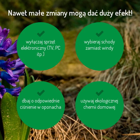
Nawet małe zmiany mogą dać duży efekt!
unikaj jedzenia pang i
wyłączaj sprzęt
Staraj się ograniczyć
wybieraj schody
elektroniczny (TV, PC
tuńczyków
produkcję śmieci
zamiast windy
itp.)
dbaj o odpowiednie
segreguj śmieci
używaj ekologicznej
unikaj produktów
ciśnienie w oponacha
zawierających olej
chemii domowej
palmowy