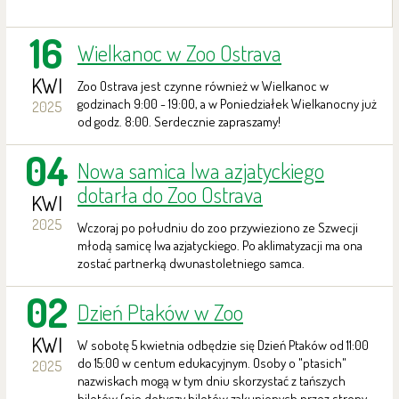
16
Wielkanoc w Zoo Ostrava
KWI
Zoo Ostrava jest czynne również w Wielkanoc w
godzinach 9:00 - 19:00, a w Poniedziałek Wielkanocny już
2025
od godz. 8:00. Serdecznie zapraszamy!
04
Nowa samica lwa azjatyckiego
dotarła do Zoo Ostrava
KWI
2025
Wczoraj po południu do zoo przywieziono ze Szwecji
młodą samicę lwa azjatyckiego. Po aklimatyzacji ma ona
zostać partnerką dwunastoletniego samca.
02
Dzień Ptaków w Zoo
KWI
W sobotę 5 kwietnia odbędzie się Dzień Ptaków od 11:00
do 15:00 w centum edukacyjnym. Osoby o "ptasich"
2025
nazwiskach mogą w tym dniu skorzystać z tańszych
biletów (nie dotyczy biletów zakupionych przez strony