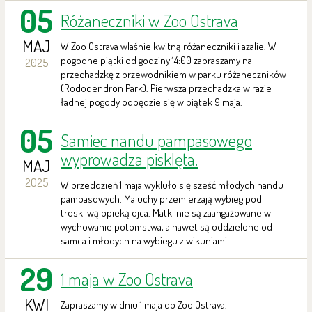
05
Różaneczniki w Zoo Ostrava
MAJ
W Zoo Ostrava wlaśnie kwitną różaneczniki i azalie. W
pogodne piątki od godziny 14:00 zapraszamy na
2025
przechadzkę z przewodnikiem w parku różaneczników
(Rododendron Park). Pierwsza przechadzka w razie
ładnej pogody odbędzie się w piątek 9 maja.
05
Samiec nandu pampasowego
wyprowadza pisklęta.
MAJ
2025
W przeddzień 1 maja wykluło się sześć młodych nandu
pampasowych. Maluchy przemierzają wybieg pod
troskliwą opieką ojca. Matki nie są zaangażowane w
wychowanie potomstwa, a nawet są oddzielone od
samca i młodych na wybiegu z wikuniami.
29
1 maja w Zoo Ostrava
KWI
Zapraszamy w dniu 1 maja do Zoo Ostrava.