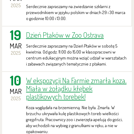
2025
Serdecznie zapraszamy na zwiedzanie szklarni z
przewodnikiem w języku polskim w dniach 29 i 30 marca
o godzinie 10:00 i 13:00.
19
Dzień Ptaków w Zoo Ostrava
MAR
Serdecznie zapraszamy na Dzień Ptaków w sobotę 5
kwietnia. Od godz. 11:00 do 15:00 w klasopracowni w
2025
centrum edukacyjnym można wziąć udział w warsztatach
i zabawach związanych tematycznie z ptakami.
10
W ekspozycji Na Farmie zmarła koza.
Miała w żołądku kłębek
MAR
plastikowych torebek!
2025
Koza wyglądała na brzemienną. Nie była. Zmarła. W
brzuchu ukrywała kulę plastikowych toreb wielkości
grejpfruta. Pracownicy zoo i zwierzęta apelują do gości,
aby wchodzili na wybieg z granulkami w ręku, a nie w
opakowaniu.