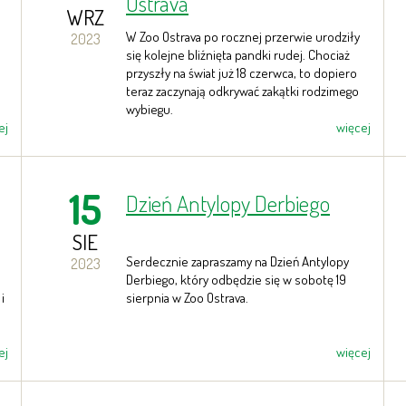
Ostrava
WRZ
W Zoo Ostrava po rocznej przerwie urodziły
2023
się kolejne bliźnięta pandki rudej. Chociaż
przyszły na świat już 18 czerwca, to dopiero
teraz zaczynają odkrywać zakątki rodzimego
wybiegu.
ej
więcej
15
Dzień Antylopy Derbiego
SIE
Serdecznie zapraszamy na Dzień Antylopy
2023
Derbiego, który odbędzie się w sobotę 19
i
sierpnia w Zoo Ostrava.
ej
więcej