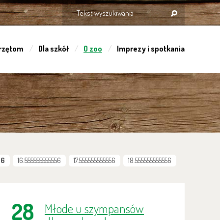
rzętom
Dla szkół
O zoo
Imprezy i spotkania
56
16.555555555556
17.555555555556
18.555555555556
28
Młode u szympansów