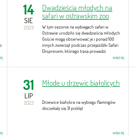
14
Dwadzieścia młodych na
safari w ostrawskim zoo
SIE
W tym sezonie na wybiegach safari w
2023
Ostrawie urodziło się dwadzieścia młodych.
Goście mogą obserwować je i ponad 100
o
innych zwierząt podczas przejażdżki Safari
Ekspresem, którego trasa prowadzi
ej
bezpośrednio przez wybiegi.
więcej
31
Młode u drzewic białolicych
LIP
Drzewice białolice na wybiegu flamingów
2023
doczekaly się 31 piskląt
ej
więcej