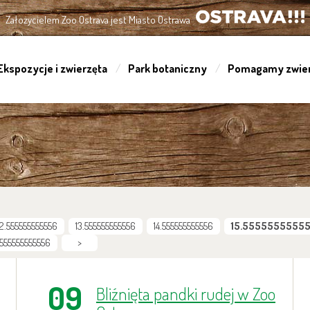
Założycielem Zoo Ostrava jest Miasto Ostrawa
OSTRAVA!!!
Ekspozycje i zwierzęta
Park botaniczny
Pomagamy zwie
12.555555555556
13.555555555556
14.555555555556
15.5555555555
.555555555556
>
09
Bliźnięta pandki rudej w Zoo