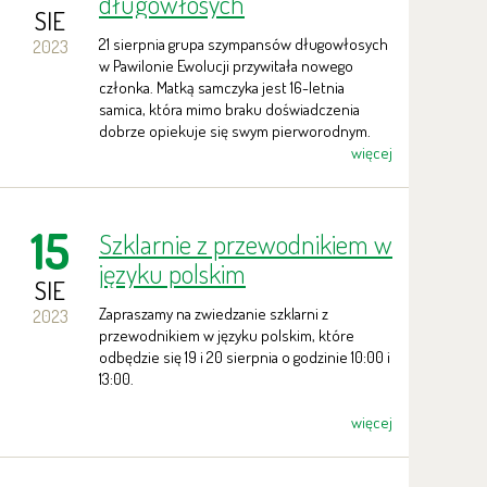
długowłosych
SIE
21 sierpnia grupa szympansów długowłosych
2023
w Pawilonie Ewolucji przywitała nowego
członka. Matką samczyka jest 16-letnia
samica, która mimo braku doświadczenia
dobrze opiekuje się swym pierworodnym.
więcej
15
Szklarnie z przewodnikiem w
języku polskim
SIE
Zapraszamy na zwiedzanie szklarni z
2023
przewodnikiem w języku polskim, które
odbędzie się 19 i 20 sierpnia o godzinie 10:00 i
13:00.
więcej