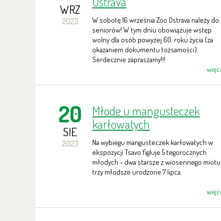
Ostrava
WRZ
W sobotę 16 września Zoo Ostrava należy do
2023
seniorów! W tym dniu obowiązuje wstęp
wolny dla osób powyżej 60. roku życia (za
okazaniem dokumentu tożsamości).
Serdecznie zapraszamy!!!
więc
20
Młode u mangusteczek
karłowatych
SIE
Na wybiegu mangusteczek karłowatych w
2023
ekspozycji Tsavo figluje 5 tegorocznych
młodych - dwa starsze z wiosennego miotu 
trzy młodsze urodzone 7 lipca.
więc