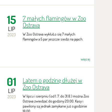
15
7 małych flamingów w Zoo
Ostrava
LIP
W Zoo Ostrava wykluŁo się 7 małych
2023
flamingów a 5 par jeszcze siedzi na jajach.
więcej
01
Latem o godzinę dłużej w
Zoo Ostrava
LIP
W lipcu i sierpniu (od 1. 7. do 31.8.) można Zoo
2023
Ostrava zwiedzać do godziny 20:00. Kasy i
pawilony są jednak zamykane już o godzinie
18:00.