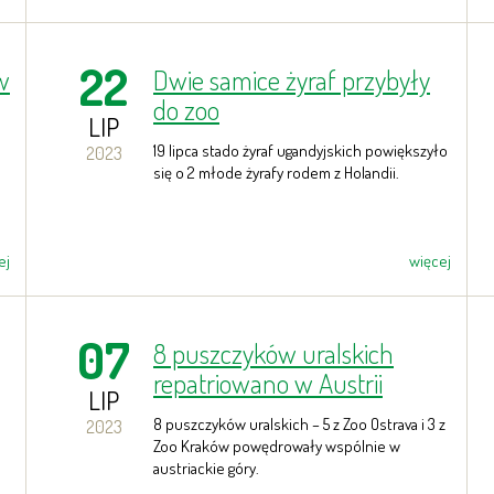
22
w
Dwie samice żyraf przybyły
do zoo
LIP
19 lipca stado żyraf ugandyjskich powiększyło
2023
się o 2 młode żyrafy rodem z Holandii.
ej
więcej
07
8 puszczyków uralskich
repatriowano w Austrii
LIP
8 puszczyków uralskich – 5 z Zoo Ostrava i 3 z
2023
Zoo Kraków powędrowały wspólnie w
austriackie góry.