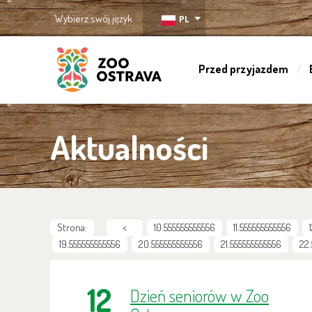
Wybierz swój język
PL
Przed przyjazdem
ZOO Ostrava
Aktualności
Strona:
<
10.555555555556
11.555555555556
19.555555555556
20.555555555556
21.555555555556
22
12
Dzień seniorów w Zoo