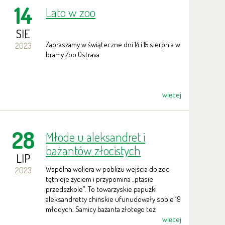
14
Lato w zoo
SIE
Zapraszamy w świąteczne dni 14 i 15 sierpnia w
2023
bramy Zoo Ostrava.
więcej
28
Młode u aleksandret i
bażantów złocistych
LIP
Wspólna woliera w pobliżu wejścia do zoo
2023
tętnieje życiem i przypomina „ptasie
przedszkole”. To towarzyskie papużki
aleksandretty chińskie ufunudowały sobie 19
młodych. Samicy bażanta złotego też
towarzyszą 2 pisklątka.
więcej