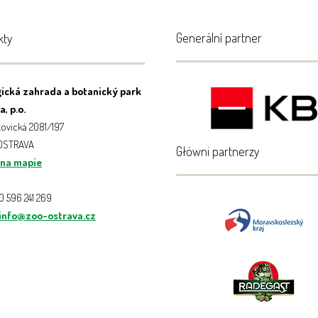
Generální partner
kty
ická zahrada a botanický park
, p.o.
ovická 2081/197
 OSTRAVA
Główni partnerzy
 na mapie
20 596 241 269
info@zoo-ostrava.cz