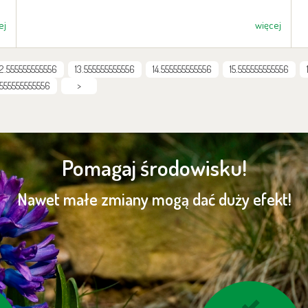
ej
więcej
12.555555555556
13.555555555556
14.555555555556
15.555555555556
.555555555556
>
Pomagaj środowisku!
Nawet małe zmiany mogą dać duży efekt!