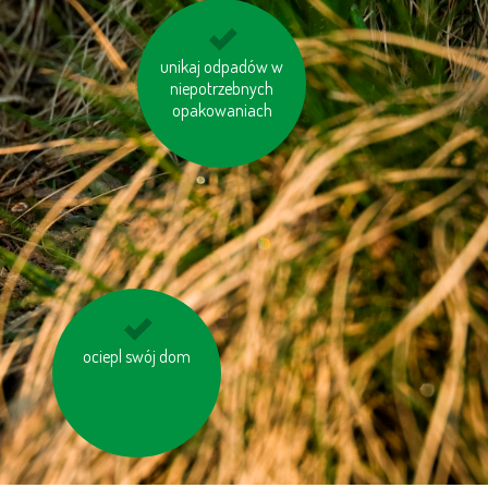
unikaj odpadów w
oszczędzaj energię
niepotrzebnych
opakowaniach
unikaj produktów
ociepl swój dom
zawierających olej
palmowy