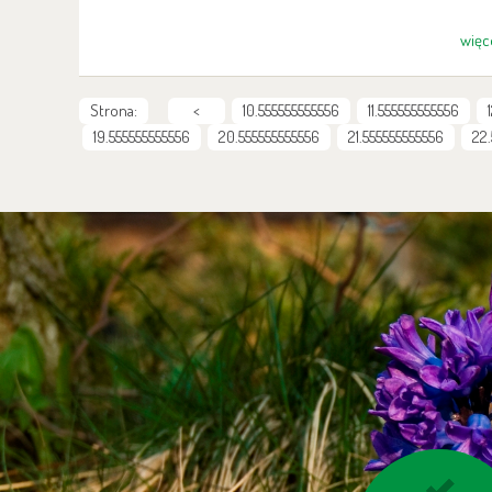
więc
Strona:
<
10.555555555556
11.555555555556
19.555555555556
20.555555555556
21.555555555556
22