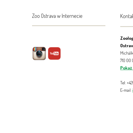
Zoo Ostrava w Internecie
Konta
Zoolog
Ostrava
Michálk
710 00
Pokaż
Tel: +4
E-mail: