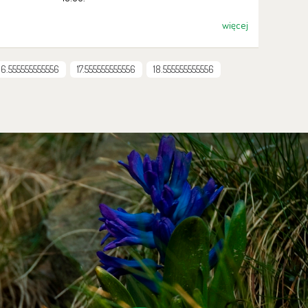
więcej
16.555555555556
17.555555555556
18.555555555556