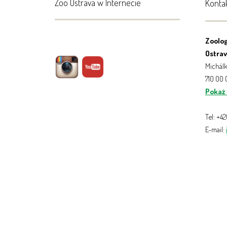
Zoo Ostrava w Internecie
Konta
Zoolog
Ostrava
Michálk
710 00
Pokaż
Tel: +4
E-mail: