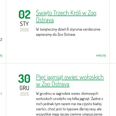
02
Święto Trzech Króli w Zoo
Ostrava
STY
W świąteczny dzień 6 stycznia serdecznie
2026
zapraszmy do Zoo Ostrava.
 2
ej
więcej
30
Pięć jagniąt owiec wołoskich
w Zoo Ostrava
GRU
 i
W grudniu w zagrodzie owiec domowych
2025
wołoskich urodziło się kilka jagniąt. Żadne z
nich jednak tym razem nie ma czysto białej
sierści, choć jest to typowe dla tej rasy, ale
wszystkie mają raczej ciemne umaszczenie.