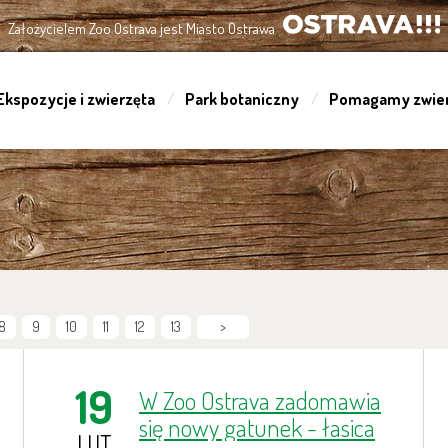
Założycielem Zoo Ostrava jest Miasto Ostrawa
OSTRAVA!!!
Ekspozycje i zwierzęta
Park botaniczny
Pomagamy zwie
8
9
10
11
12
13
>
19
W Zoo Ostrava zadomawia
się nowy gatunek - łasica
LUT