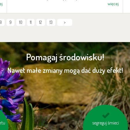
ej
więcej
8
9
10
11
12
13
>
Pomagaj środowisku!
Nawet małe zmiany mogą dać duży efekt!
rtu
e
kupuj sezonowe
segreguj śmieci
warzywa i owoce