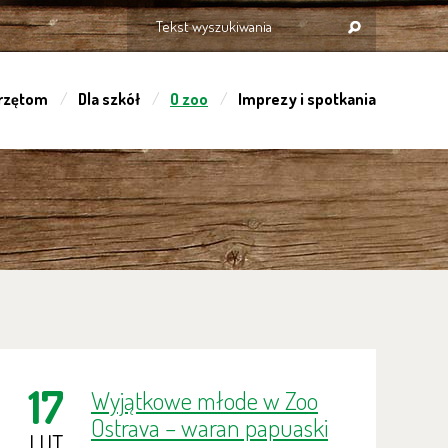
rzętom
Dla szkół
O zoo
Imprezy i spotkania
17
Wyjątkowe młode w Zoo
Ostrava – waran papuaski
LUT