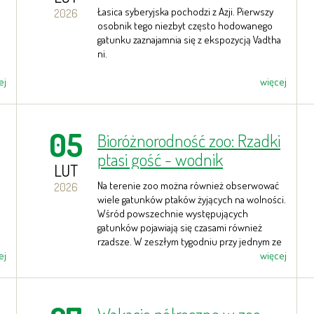
syberyjska
Łasica syberyjska pochodzi z Azji. Pierwszy
2026
osobnik tego niezbyt często hodowanego
gatunku zaznajamnia się z ekspozycją Vadtha
ni.
ej
więcej
05
Bioróżnorodność zoo: Rzadki
ptasi gość - wodnik
LUT
zwyczajny
Na terenie zoo można również obserwować
2026
wiele gatunków ptaków żyjących na wolności.
Wśród powszechnie występujących
gatunków pojawiają się czasami również
rzadsze. W zeszłym tygodniu przy jednym ze
ej
stawów zaobserwowano wodnika.
więcej