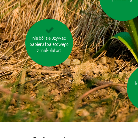
unikaj odpadów w
nie bój się używać
papieru toaletowego
niepotrzebnych
opakowaniach
z makulaturt
g
k