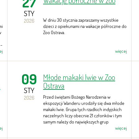
27
Wakacje półroczne w zoo
STY
W dniu 30 stycznia zapraszamy wszystkie
2026
mi
dzieci z opiekunami na wakacje półroczne do
w
Zoo Ostrava.
6–
ej
więcej
09
Młode makaki lwie w Zoo
i
Ostrava
STY
Przed świętami Bożego Narodzenia w
2026
ekspozycji Wanderu urodziły się dwa młode
makaki lwie. Grupa tych rzadkich indyjskich
naczelnych liczy obecnie 21 członków i tym
samym należy do największych grup
ej
hodowanych w opiece człowieka.
więcej