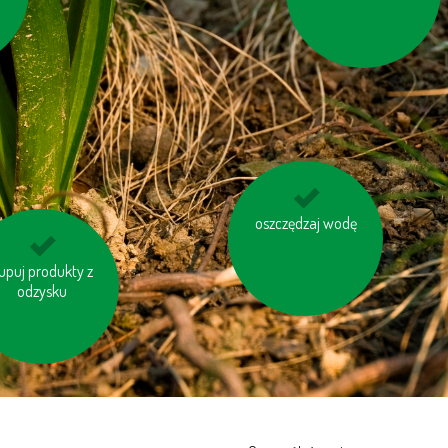
pochodzące z Twojej
okolicy
kompostuj odpady
oszczędzaj wodę
organiczne
aś niepotrzebne
upuj produkty z
odzysku
światło