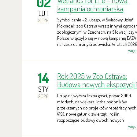
02
Wetlands for Life – nowa
kampania ochroniarska
LUT
europejskich ogrodów
Symbolicznie – 2 lutego, w Światowy Dzień
2026
zoologicznych
Mokradeł, zoo Ostrava wraz z innymi ogroda
zoologicznymi w Czechach, na Słowacji czy 
Polsce włączyło się w nową kampanię EAZA
na rzecz ochrony środowiska. W latach 202
2027 będą podejmowane różne działania
więc
tematyczne, skierowane do szerokiej
publiczności.
14
Rok 2025 w Zoo Ostrava:
Budowa nowych ekspozycji 
STY
największa liczba zwierząt
Druga najwyższa liczba gości, ponad 2000
2026
wypuszczonych na wolność
młodych, największa liczba osobników
przekazanych do projektów repatriacyjnych
(49), nowe gatunki zwierząt i roślin,
rozpoczęcie budowy dwóch nowych
ekspozycji...
więc