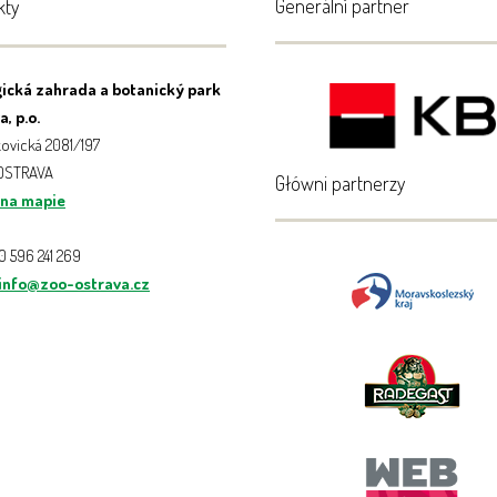
Generální partner
kty
ická zahrada a botanický park
, p.o.
ovická 2081/197
 OSTRAVA
Główni partnerzy
 na mapie
20 596 241 269
info@zoo-ostrava.cz