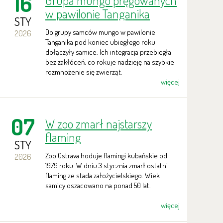
16
Grupa mungo pręgowanych
w pawilonie Tanganika
STY
rozrosła się
Do grupy samców mungo w pawilonie
2026
Tanganika pod koniec ubiegłego roku
dołączyły samice. Ich integracja przebiegła
bez zakłóceń, co rokuje nadzieję na szybkie
rozmnożenie się zwierząt.
więcej
07
W zoo zmarł najstarszy
flaming
STY
Zoo Ostrava hoduje flamingi kubańskie od
2026
1979 roku. W dniu 3 stycznia zmarł ostatni
flaming ze stada założycielskiego. Wiek
samicy oszacowano na ponad 50 lat.
więcej