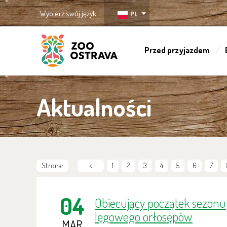
Wybierz swój język
PL
Przed przyjazdem
ZOO Ostrava
Aktualności
Strona:
<
1
2
3
4
5
6
7
04
Obiecujący początek sezonu
lęgowego orłosępów
MAR