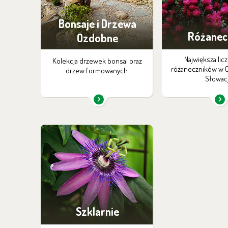
Bonsaje i Drzewa
Różanec
Ozdobne
Największa liczb
Kolekcja drzewek bonsai oraz
różaneczników w C
drzew formowanych.
Słowacj
Szklarnie