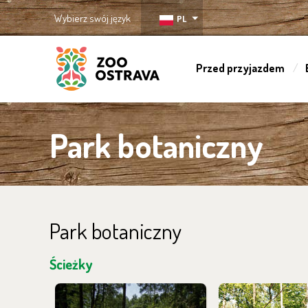
Wybierz swój język
PL
Przed przyjazdem
ZOO Ostrava
Park botaniczny
Park botaniczny
Ścieżky