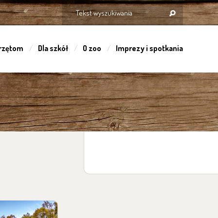
rzętom
Dla szkół
O zoo
Imprezy i spotkania