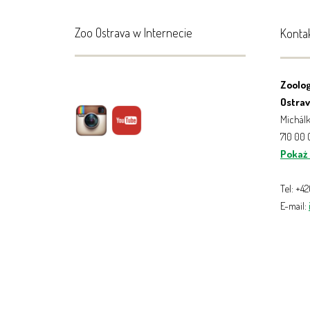
Zoo Ostrava w Internecie
Konta
Zoolog
Ostrava
Michálk
710 00
Pokaż
Tel: +4
E-mail: