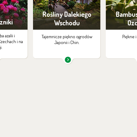
Rośliny Dalekiego
Bambus
zniki
Wschodu
Oz
a azalii i
Tajemnicze piękno ogrodów
Piękne i
zechach i na
Japonii i Chin.
i.