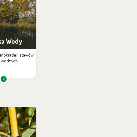
ka Wody
 mokradeł, stawów
k wodnych.