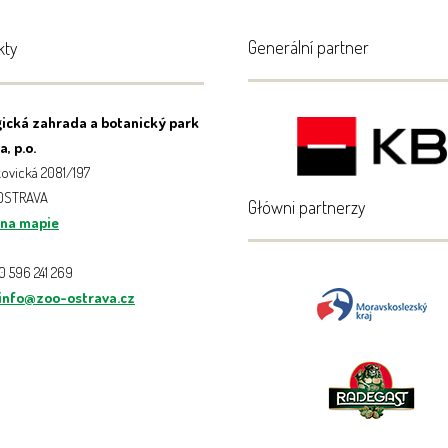
Generální partner
kty
ická zahrada a botanický park
, p.o.
ovická 2081/197
 OSTRAVA
Główni partnerzy
 na mapie
20 596 241 269
info@zoo-ostrava.cz