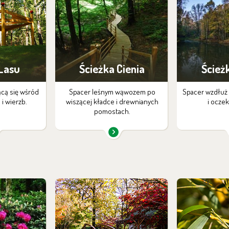
 Lasu
Ścieżka Cienia
Ścież
ącą się wśród
Spacer leśnym wąwozem po
Spacer wzdłuż
i wierzb.
wiszącej kładce i drewnianych
i ocze
pomostach.