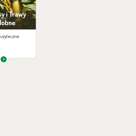
y i Trawy
dobne
 użyteczne.