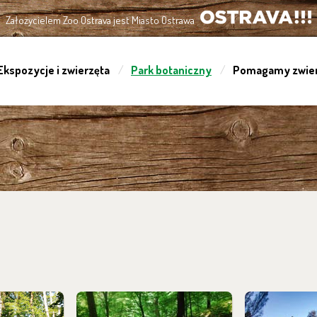
Założycielem Zoo Ostrava jest Miasto Ostrawa
OSTRAVA!!!
Ekspozycje i zwierzęta
Park botaniczny
Pomagamy zwie