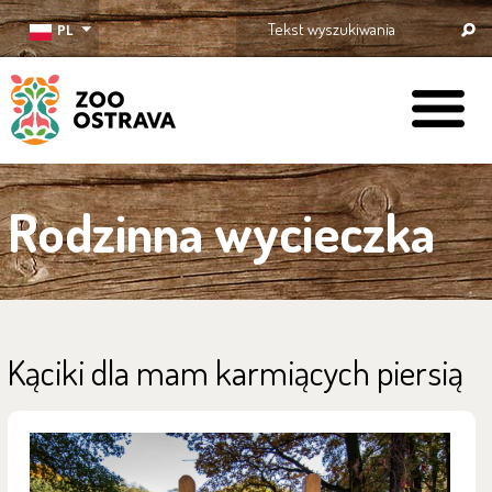
PL
ZOO Ostrava
Rodzinna wycieczka
Kąciki dla mam karmiących piersią