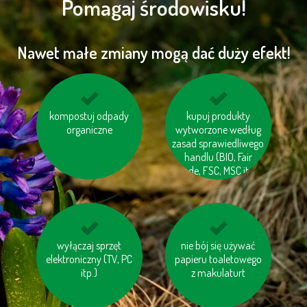
Pomagaj środowisku!
Nawet małe zmiany mogą dać duży efekt!
kompostuj odpady
oddawaj zużyty
używaj ekologicznej
kupuj produkty
sprzęt elektryczny do
organiczne
wytworzone według
chemii domowej
specjalnych
zasad sprawiedliwego
kontenerów lub
handlu (BIO, Fair
punktów
trade, FSC, MSC itp.)
unikaj jedzenia pang i
wyłączaj sprzęt
nie bój się używać
jeździj na rowerze
elektroniczny (TV, PC
tuńczyków
papieru toaletowego
itp.)
z makulaturt