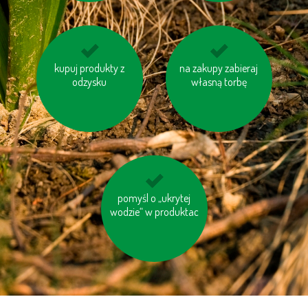
drukuj na papierze z
kupuj produkty z
niewielkie odległości
na zakupy zabieraj
odzysku
odzysku
pokonuj pieszo
własną torbę
pomyśl o „ukrytej
kupuj meble
drewniane oznaczone
wodzie“ w produktac
logiem FSC