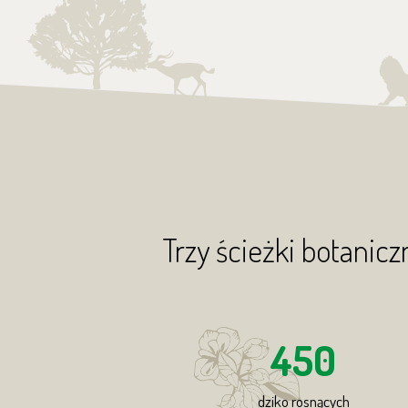
Trzy ścieżki botanic
450
dziko rosnących