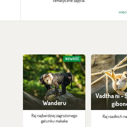
tematyczne zajęcia.
więcej
więc
NOWOŚĆ
Vadtha ni - 
Wanderu
gibo
Raj najbardziej zagrożonego
Raj rzadkich n
gatunku makaka