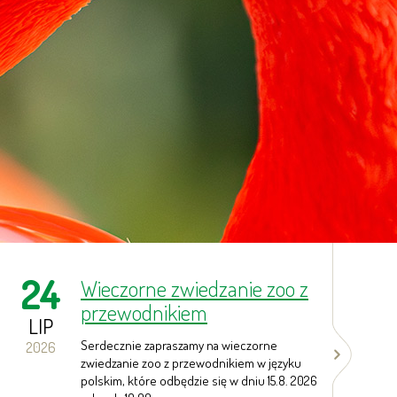
Next
24
2
Wieczorne zwiedzanie zoo z
przewodnikiem
LIP
L
Serdecznie zapraszamy na wieczorne
2026
20
zwiedzanie zoo z przewodnikiem w języku
polskim, które odbędzie się w dniu 15.8. 2026