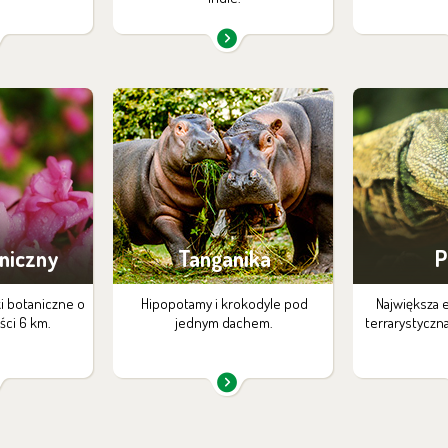
niczny
Tanganika
P
ki botaniczne o
Hipopotamy i krokodyle pod
Największa 
ści 6 km.
jednym dachem.
terrarystyczn