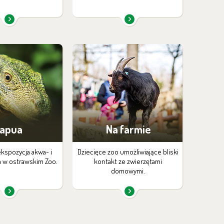
apua
Na farmie
ekspozycja akwa- i
Dziecięce zoo umożliwiające bliski
a w ostrawskim Zoo.
kontakt ze zwierzętami
domowymi.