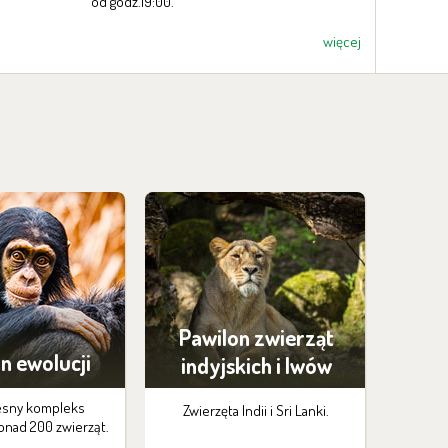
od godz.19:00.
więcej
Pawilon zwierząt
n ewolucji
indyjskich i lwów
sny kompleks
Zwierzęta Indii i Sri Lanki.
onad 200 zwierząt.