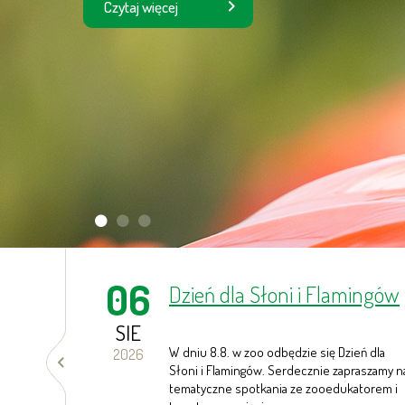
Czytaj więcej
1
2
3
Prev
06
Dzień dla Słoni i Flamingów
SIE
ropie
W dniu 8.8. w zoo odbędzie się Dzień dla
2026
becnie w
Słoni i Flamingów. Serdecznie zapraszamy n
de
tematyczne spotkania ze zooedukatorem i