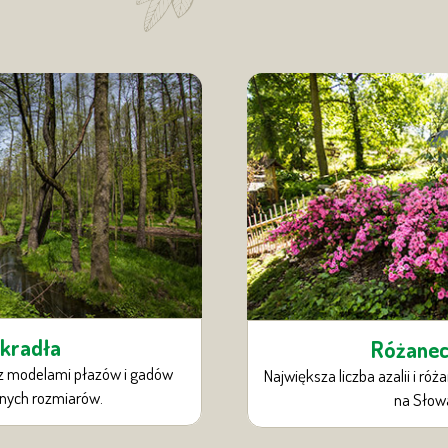
kradła
Różanec
z modelami płazów i gadów
Największa liczba azalii i ró
nych rozmiarów.
na Słowa