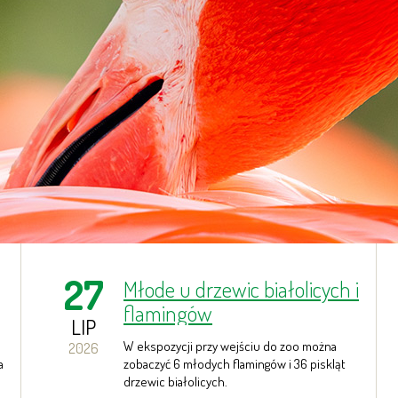
27
Młode u drzewic białolicych i
flamingów
LIP
W ekspozycji przy wejściu do zoo można
2026
a
zobaczyć 6 młodych flamingów i 36 piskląt
drzewic białolicych.