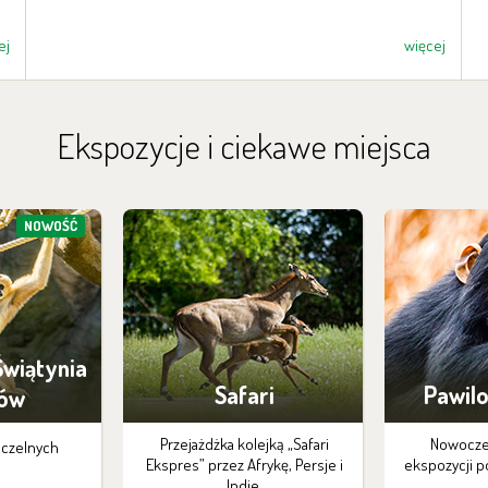
ej
więcej
Archiwum aktualności >
Ekspozycje i ciekawe miejsca
NOWOŚĆ
Świątynia
Safari
Pawilo
nów
Przejażdżka kolejką „Safari
Nowocze
aczelnych
Ekspres” przez Afrykę, Persje i
ekspozycji p
Indie.