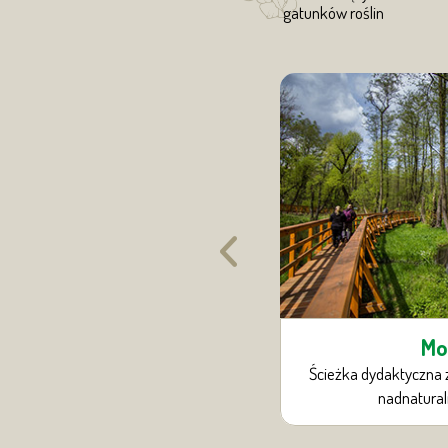
gatunków roślin
cieżka wody
Mo
kradeł, stawów i oczek wodnych.
Ścieżka dydaktyczna 
nadnatural