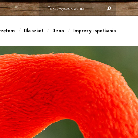
rzętom
Dla szkół
O zoo
Imprezy i spotkania