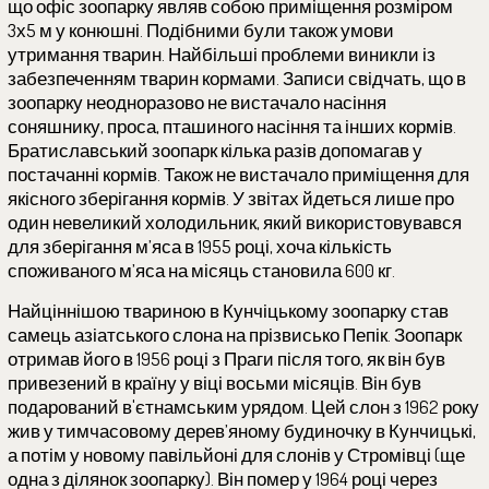
що офіс зоопарку являв собою приміщення розміром
3х5 м у конюшні. Подібними були також умови
утримання тварин. Найбільші проблеми виникли із
забезпеченням тварин кормами. Записи свідчать, що в
зоопарку неодноразово не вистачало насіння
соняшнику, проса, пташиного насіння та інших кормів.
Братиславський зоопарк кілька разів допомагав у
постачанні кормів. Також не вистачало приміщення для
якісного зберігання кормів. У звітах йдеться лише про
один невеликий холодильник, який використовувався
для зберігання м’яса в 1955 році, хоча кількість
споживаного м’яса на місяць становила 600 кг.
Найціннішою твариною в Кунчіцькому зоопарку став
самець азіатського слона на прізвисько Пепік. Зоопарк
отримав його в 1956 році з Праги після того, як він був
привезений в країну у віці восьми місяців. Він був
подарований в'єтнамським урядом. Цей слон з 1962 року
жив у тимчасовому дерев’яному будиночку в Кунчицькі,
а потім у новому павільйоні для слонів у Стромівці (ще
одна з ділянок зоопарку). Він помер у 1964 році через