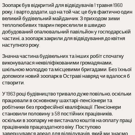
Зоопарк був відкритий для відвідувачів 1 травня 1960
року, і варто додати, що на той час це був фактично один
великий будівельний майданчик. З приходом зими
теплолюбивих тварин переселили в швидко
добудований опалювальний павільйон у господарській
частині, а зоопарк закрили для відвідування до квітня
наступного року.
Значна частина будівельних та інших робіт спочатку
виконувалася неквіліфікованими громадянами,
шкільною молоддю та місцевими бригадами. Без їхньої
допомоги новий зоопарк в Остраві навряд чи вдалося б
створити.
У 1963 році будівництво тривало дуже повільно, оскільки
працювали в основному шахтарі-пенсіонери та
робітники без професійної кваліфікації. Пенсіонери
становили половину з 58 постійних працівників,
оскільки в зоопарку не вистачало коштів на оплату праці
працівників працездатного віку. Поступово
завершувався ареал для відвідувачів, який ми знаємо