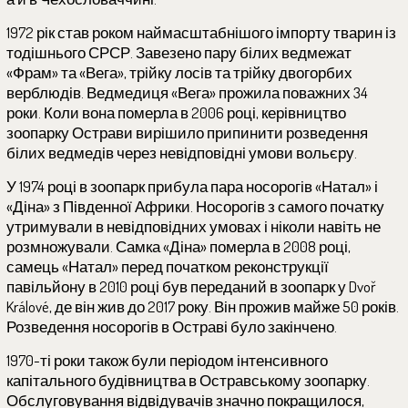
1972 рік став роком наймасштабнішого імпорту тварин із
тодішнього СРСР. Завезено пару білих ведмежат
«Фрам» та «Вега», трійку лосів та трійку двогорбих
верблюдів. Ведмедиця «Вега» прожила поважних 34
роки. Коли вона померла в 2006 році, керівництво
зоопарку Острави вирішило припинити розведення
білих ведмедів через невідповідні умови вольєру.
У 1974 році в зоопарк прибула пара носорогів «Натал» і
«Діна» з Південної Африки. Носорогів з самого початку
утримували в невідповідних умовах і ніколи навіть не
розмножували. Самка «Діна» померла в 2008 році,
самець «Натал» перед початком реконструкції
павільйону в 2010 році був переданий в зоопарк у Dvoř
Králové, де він жив до 2017 року. Він прожив майже 50 років.
Розведення носорогів в Остраві було закінчено.
1970-ті роки також були періодом інтенсивного
капітального будівництва в Остравському зоопарку.
Обслуговування відвідувачів значно покращилося,