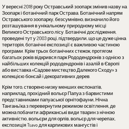
У вересні 2018 року Остравський зоопарк змінив назву на
Зоопарк і ботанічний парк Острава. Ботанічний напрям
Остравського зоопарку, безсумнівно, визначило його
розташування в унікальному природному місці
Великого Остравського лісу. Ботанічні дослідження,
проведені тут у 2003 році, підтвердили, що це дуже цінна
територія, ботанічні експозиції є важливою частиною
програми. Крім трьох ботанічних стежок, протягом
багатьох років відкрився парк Рододендронів з однією з
найбільших колекцій рододендронів і азалій в Європі
або виставка «Садове мистецтво Далекого Сходу» з
колекцією бонсай і декоративних дерев.
Крім того, створено низку менших експонатів,
наприклад, прохідний вольєр Папуа з барвистими
представниками папуаської орнітофауни, Нічна
Танганьїка з перевернутим режимом освітлення, де
можна побачити африканські види тварин з нічною
активністю, вольєри для орлів, вольєр для черепах,
експозиція Tsavo для карликових мангустів і