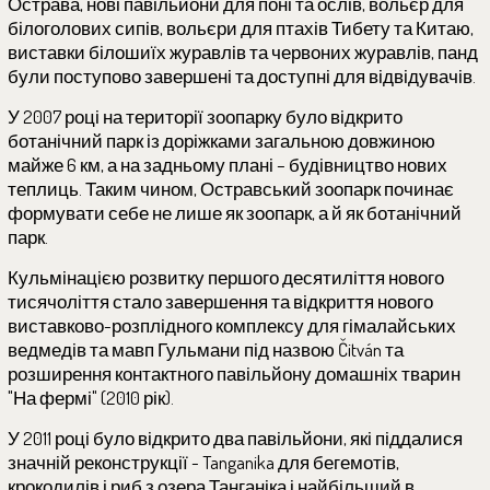
Острава, нові павільйони для поні та ослів, вольєр для
білоголових сипів, вольєри для птахів Тибету та Китаю,
виставки білошиїх журавлів та червоних журавлів, панд
були поступово завершені та доступні для відвідувачів.
У 2007 році на території зоопарку було відкрито
ботанічний парк із доріжками загальною довжиною
майже 6 км, а на задньому плані – будівництво нових
теплиць. Таким чином, Остравський зоопарк починає
формувати себе не лише як зоопарк, а й як ботанічний
парк.
Кульмінацією розвитку першого десятиліття нового
тисячоліття стало завершення та відкриття нового
виставково-розплідного комплексу для гімалайських
ведмедів та мавп Гульмани під назвою Čitván та
розширення контактного павільйону домашніх тварин
"На фермі" (2010 рік).
У 2011 році було відкрито два павільйони, які піддалися
значній реконструкції - Tanganika для бегемотів,
крокодилів і риб з озера Танганіка і найбільший в