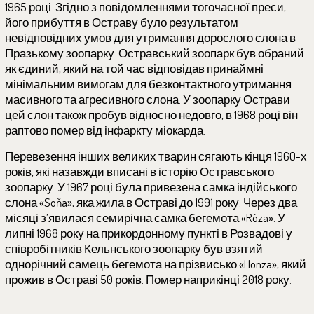
1965 році. Згідно з повідомленнями тогочасної преси,
його прибуття в Остраву було результатом
невідповідних умов для утримання дорослого слона в
Празькому зоопарку. Остравський зоопарк був обраний
як єдиний, який на той час відповідав принаймні
мінімальним вимогам для безконтактного утримання
масивного та агресивного слона. У зоопарку Острави
цей слон також пробув відносно недовго, в 1968 році він
раптово помер від інфаркту міокарда.
Перевезення інших великих тварин сягають кінця 1960-х
років, які назавжди вписані в історію Остравського
зоопарку. У 1967 році була привезена самка індійського
слона «Soňa», яка жила в Остраві до 1991 року. Через два
місяці з’явилася семирічна самка бегемота «Róza». У
липні 1968 року на прикордонному пункті в Розвадові у
співробітників Кельнського зоопарку був взятий
однорічний самець бегемота на прізвисько «Honza», який
прожив в Остраві 50 років. Помер наприкінці 2018 року.