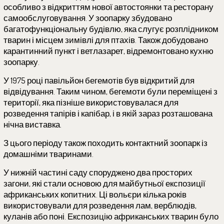
особливо з відкриттям нової автостоянки та ресторану
самообслуговування. У зоопарку збудовано
багатофункціональну будівлю, яка слугує розплідником
тварин і місцем зимівлі для птахів. Також добудовано
карантинний пункт і ветлазарет, відремонтовано кухню
зоопарку.
У 1975 році павільйон бегемотів був відкритий для
відвідування. Таким чином, бегемоти були переміщені з
території, яка пізніше використовувалася для
розведення тапірів і капібар, і в якій зараз розташована
нічна виставка.
З цього періоду також походить контактний зоопарк із
домашніми тваринами.
У нижній частині саду споруджено два просторих
загони, які стали основою для майбутньої експозиції
африканських копитних. Ці вольєри кілька років
використовували для розведення лам, верблюдів,
куланів або поні. Експозицію африканських тварин було