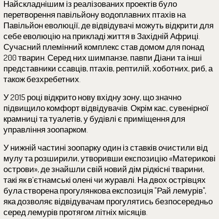
Найскладнішим із реалізованих проектів було
перетворення павільйону водоплавних птахів на
Павільйон еволюції, де відвідувачі можуть відкрити для
себе еволюцію на прикладі життя в Західній Африці.
Сучасний племінний комплекс став домом для понад
200 тварин. Серед них шимпанзе, павпи Діани та інші
представники ссавців, птахів, рептилій, хоботних, риб, а
також безхребетних.
У 2015 році відкрито нову вхідну зону, що значно
підвищило комфорт відвідувачів. Окрім кас, сувенірної
крамниці та туалетів, у будівлі є приміщення для
управління зоопарком.
У нижній частині зоопарку один із ставків очистили від
мулу та розширили, утворивши експозицію «Материкові
острови», де знайшли свій новий дім рідкісні тварини,
такі як в’єтнамські олені чи журавлі. На двох острівцях
була створена прогулянкова експозиція "Рай лемурів",
яка дозволяє відвідувачам прогулятись безпосередньо
серед лемурів протягом літніх місяців.