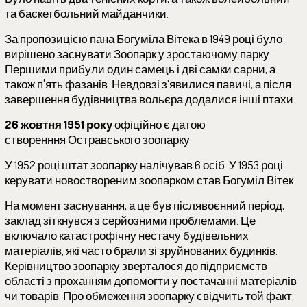
та баскетбольний майданчики.
За пропозицією пана Богуміла Вітека в 1949 році було
вирішено заснувати Зоопарк у зростаючому парку.
Першими прибули один самець і дві самки сарни, а
також п'ять фазанів. Невдовзі з’явилися павичі, а після
завершення будівництва вольєра додалися інші птахи.
26 жовтня 1951 року
офіційно є датою
створенння Остравського зоопарку.
У 1952 році штат зоопарку налічував 6 осіб. У 1953 році
керувати новоствореним зоопарком став Богуміл Вітек.
На момент заснування, а це був післявоєнний період,
заклад зіткнувся з серйозними проблемами. Це
включало катастрофічну нестачу будівельних
матеріалів, які часто брали зі зруйнованих будинків.
Керівництво зоопарку зверталося до підприємств
області з проханням допомогти у постачанні матеріалів
чи товарів. Про обмеження зоопарку свідчить той факт,