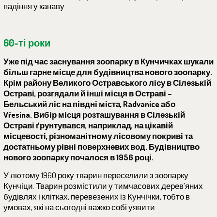
падіння у канаву.
60-ті роки
Уже під час заснування зоопарку в Кунчичках шукали
більш гарне місце для будівництва нового зоопарку.
Крім району Великого Остравського лісу в Сілезькій
Остраві, розгядали й інші місця в Остраві –
Бельський ліс на півдні міста, Radvanice або
Vřesina. Вибір місця розташування в Сілезькій
Остраві ґрунтувався, наприклад, на цікавій
місцевості, різноманітному лісовому покриві та
достатньому рівні поверхневих вод. Будівництво
нового зоопарку почалося в 1956 році.
У лютому 1960 року тварин переселили з зоопарку
Кунчіци. Тварин розмістили у тимчасових дерев’яних
будівлях і клітках, перевезених із Кунчічки, тобто в
умовах, які на сьогодні важко собі уявити.