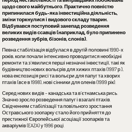
щодо свого майбутнього. Практично повністю
припинилася будь-яка інвестиційна діяльність,
зміни торкнулися і видового складу тварин.
Відбувався поступовий занепад розведення
великих видів ссавців (наприклад, було припинено
розведення зубрів, бізонів, слонів).
Певна стабілізація відбулася в другій половині 1990-х
років, коли почали інтенсивно проводитися необхідні
ремонти та з’явилися перші незначні інвестиції, такі як
будівництво нових вольєрів для хижих птахів (1997 р.),
нова експозиція рисі та вольєри для папуг та хворих
птахів (все в 1998), нові сінники для оленів (1999 рік).
Серед нових видів – канадська та в’єтнамська рись.
Значно зросло розведення папуг і взагалі птахів.
Свідченням стабілізації та повільного зростання
Остравського зоопарку стало його прийняття до
престижної Європейської асоціації зоопарків та
акваріумів (EAZA) у 1996 році.