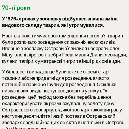
70-ті роки
У 1970-х роках у зоопарку відбулася значна зміна
видового складу тварин, які утримувалися.
Навіть ціною тимчасового зменшення поголів'я тварин
було розпочато розведення справжніх ексклюзивів.
Вперше в зоопарку Острави з'явилися носороги, олені
Мілу, олені ліро-рогі, зебри Греві, мавпи Діани, леопарди,
кулани, тапіри, суматранскі тигри та інші рідкісні види.
У більшості випадків це були вже не окремі старі
тварини або непридатні для розведення, а часто
потенційні пари або групи для розведення. Оскільки
низка нових видів поступово досягла успіху в їх
розведенні, цей період можна без перебільшення
охарактеризувати як розмножувальну золоту добу
Остравського зоопарку, від якої зоопарк також виграв у
наступне десятиліття і який поставив Остравський
зоопарк серед найкращих об’єктів в не тільки в Остраві,
а й в Чехословаччині.