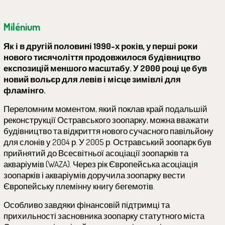
Milénium
Як і в другій половині 1990-х років, у перші роки
нового тисячоліття продовжилося будівництво
експозицій меншого масштабу. У 2000 році це був
новий вольєр для левів і місце зимівлі для
фламінго.
Переломним моментом, який поклав край подальшій
реконструкції Остравського зоопарку, можна вважати
будівництво та відкриття нового сучасного павільйону
для слонів у 2004 р. У 2005 р. Остравський зоопарк був
прийнятий до Всесвітньої асоціації зоопарків та
акваріумів (WAZA). Через рік Європейська асоціація
зоопарків і акваріумів доручила зоопарку вести
Європейську племінну книгу бегемотів.
Особливо завдяки фінансовій підтримці та
прихильності засновника зоопарку статутного міста