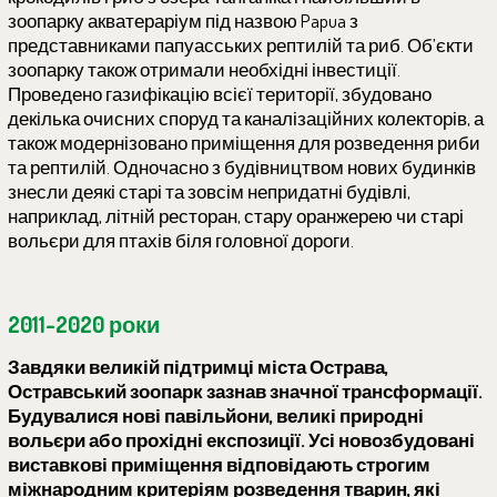
зоопарку акватераріум під назвою Papua з
представниками папуасських рептилій та риб. Об’єкти
зоопарку також отримали необхідні інвестиції.
Проведено газифікацію всієї території, збудовано
декілька очисних споруд та каналізаційних колекторів, а
також модернізовано приміщення для розведення риби
та рептилій. Одночасно з будівництвом нових будинків
знесли деякі старі та зовсім непридатні будівлі,
наприклад, літній ресторан, стару оранжерею чи старі
вольєри для птахів біля головної дороги.
2011-2020 роки
Завдяки великій підтримці міста Острава,
Остравський зоопарк зазнав значної трансформації.
Будувалися нові павільйони, великі природні
вольєри або прохідні експозиції. Усі новозбудовані
виставкові приміщення відповідають строгим
міжнародним критеріям розведення тварин, які