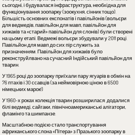
сьогодні, і будувалася інфраструктура, необхідна для
функціонування зоопарку (зоокухня, сінник тощо).
Більшість основних експонатів і павільйонів (вольєри
для ведмедів, павільйон для мавп, павільйон для
хижаків та «старий» павільйон для слонів) були створені
на цьому етапі. Ведмежі вольєри збудували у 2011 році.
Павільйон для мавп до сих пір служить за
призначенням. Павільйон для хижаків було
реконструйлвано на сучасний Індійський павільйон для
тварин.
У 1965 році до зоопарку приїхали пару ягуарів в обмін на
76 птахів і 30 ссавців (за неймовірною ціною в 6500
німецьких марок!)
У 1960-х роках колекція тварин розширилася: додалися
білі ведмеді, сайгаки, північноамериканські алігатори,
фламінго та шимпанзе.
Масштабною подією стало транспортування
африканського слона «Пітера» з Празького зоопарку в