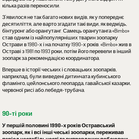
кілька разів переносили.
З'явилося не так багато нових видів, як у попереднє
десятиліття, але варто згадати такі види, як ведмідь,
бінтуронг або орангутанг. Самець орангутанга «Bimbo»
став одним із найпопулярніших тварин зоопарку
Острави в 1980-х і на початку 1990-х років. «Bimbo» жив в
Остраві з 1981 по 1993 роки, потім його перевели в інший
зоопарк за рекомендацією координатора.
Вперше в історії чеських і словацьких зоопарків,
наприклад, були виведені дитинчата кубинського
фламінго, цейлонського леопарда, гавайської казарки,
червоної рисі або лебедя-трубача.
90-ті роки
У першій половині 1990-х років Остравський
зоопарк, як і всі інші чеські зоопарки, переживав
період нестабільності та виправданих побоювань