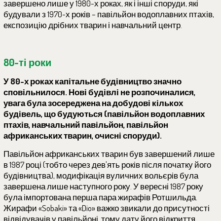
завершено лише у 1980-х роках, як і інші споруди, які
будували з 1970-х років – павільйон водоплавних птахів,
експозицію дрібних тварин і навчальний центр.
80-ті роки
У 80-х роках капітальне будівництво значно
сповільнилося. Нові будівлі не розпочиналися,
увага була зосереджена на добудові кількох
будівель, що будуються (павільйон водоплавних
птахів, навчальний павільйон, павільйон
африканських тварин, очисні споруди).
Павільйон африканських тварин був завершений лише
в 1987 році (тобто через дев'ять років після початку його
будівництва), модифікація вуличних вольєрів була
завершена лише наступного року. У вересні 1987 року
була імпортована перша пара жирафів Ротшильда.
Жирафи «Sobaki» та «Dio» важко звикали до присутності
відвідувачів у павільйоні, тому дату його відкриття