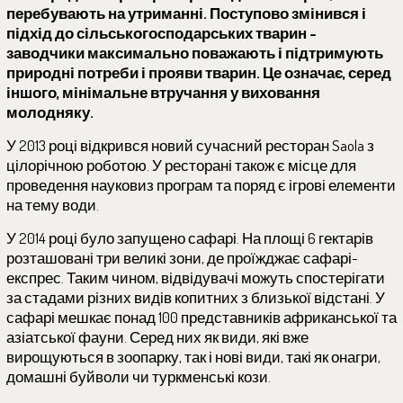
перебувають на утриманні. Поступово змінився і
підхід до сільськогосподарських тварин -
заводчики максимально поважають і підтримують
природні потреби і прояви тварин. Це означає, серед
іншого, мінімальне втручання у виховання
молодняку.
У 2013 році відкрився новий сучасний ресторан Saola з
цілорічною роботою. У ресторані також є місце для
проведення науковиз програм та поряд є ігрові елементи
на тему води.
У 2014 році було запущено сафарі. На площі 6 гектарів
розташовані три великі зони, де проїжджає сафарі-
експрес. Таким чином, відвідувачі можуть спостерігати
за стадами різних видів копитних з близької відстані. У
сафарі мешкає понад 100 представників африканської та
азіатської фауни. Серед них як види, які вже
вирощуються в зоопарку, так і нові види, такі як онагри,
домашні буйволи чи туркменські кози.