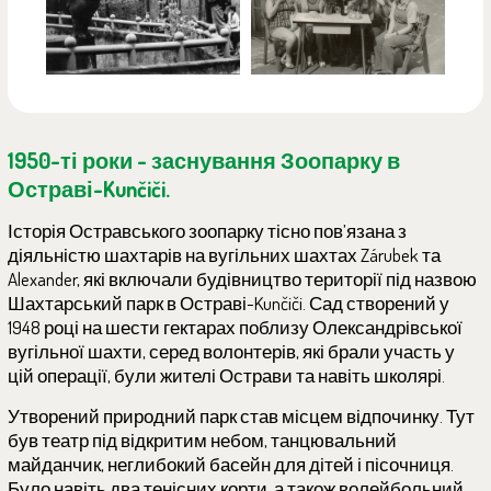
1950
-ті роки - заснування Зоопарку в
Остраві-Kunčiči.
Історія Остравського зоопарку тісно пов’язана з
діяльністю шахтарів на вугільних шахтах Zárubek та
Alexander, які включали будівництво території під назвою
Шахтарський парк в Остраві-Kunčiči. Сад створений у
1948 році на шести гектарах поблизу Олександрівської
вугільної шахти, серед волонтерів, які брали участь у
цій операції, були жителі Острави та навіть школярі.
Утворений природний парк став місцем відпочинку. Тут
був театр під відкритим небом, танцювальний
майданчик, неглибокий басейн для дітей і пісочниця.
Було навіть два тенісних корти, а також волейбольний