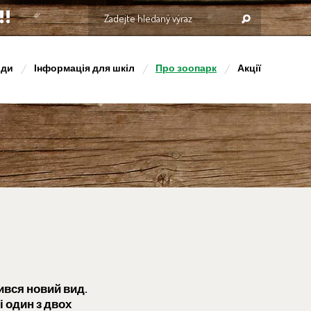
оди
Інформація для шкіл
Про зоопарк
Акції
ився новий вид.
 один з двох