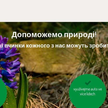
Допоможемо природі!
і вчинки кожного з нас можуть зробит
ku
používejme výrobky z
využívejme auto ve
recyklovaných
více lidech
materiálů