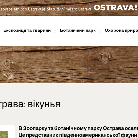
izovatelem Zoo Ostrava je Statutární město Ostrava
OSTRAVA!!!
Експозиції та тварини
Ботанічний парк
Охорона прир
рава: вікунья
В Зоопарку та ботанічному парку Острава осел
Це представник південноамериканської фауни і