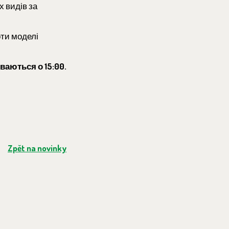
х видів за
оти моделі
ваються о 15:00.
Zpět na novinky