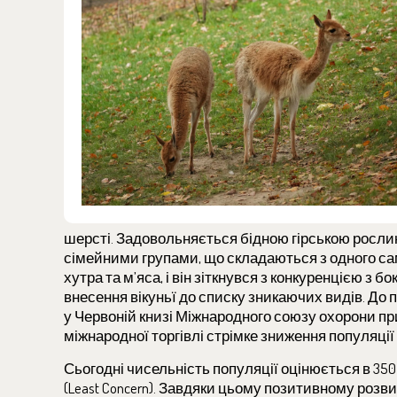
шерсті. Задовольняється бідною гірською рослин
сімейними групами, що складаються з одного са
хутра та м’яса, і він зіткнувся з конкуренцією з 
внесення вікуньї до списку зникаючих видів. До п
у Червоній книзі Міжнародного союзу охорони при
міжнародної торгівлі стрімке зниження популяції
Сьогодні чисельність популяції оцінюється в 35
(Least Concern). Завдяки цьому позитивному розвит