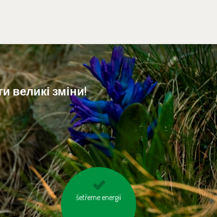
и великі зміни!
nesviťme zbytečně
šetřeme energií