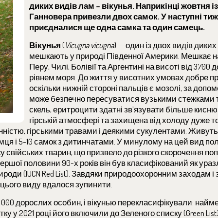
диких видів лам – вікунья. Наприкінці жовтня і
Ганновера привезли двох самок. У наступні тиж
приєдналися ще одна самка та один самець.
Вікунья
(
Vicugna vicugna
) — один із двох видів диких
мешкають у природі Південної Америки. Мешкає н
Перу, Чилі, Болівії та Аргентині на висоті від 3700 
рівнем моря. До життя у висотних умовах добре п
оскільки нижній стороні пальців є мозолі, за допом
може безпечно пересуватися вузькими стежками 
скель, еритроцити здатні зв’язувати більше кисню
гірській атмосфері та захищена від холоду дуже 
ністю, гірськими травами і деякими сукулентами. Живуть 
мця і 5-10 самок з дитинчатами. У минулому на цей вид п
боку свійських тварин, що призвело до різкого скорочення поп
ершої половини 90-х років він був класифікований як уразл
роди (IUCN Red List). Завдяки природоохоронним заходам і 
 цього виду вдалося зупинити.
0 000 дорослих особин, і вікунью перекласифікували: най
ку у 2021 році його включили до Зеленого списку (Green List)