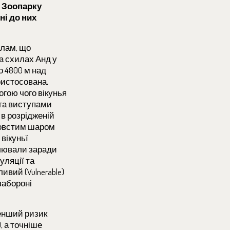
з Зоопарку
ні до них
 лам, що
а схилах Анд у
до 4800 м над
ристосована,
огою чого вікунья
та виступами
 в розрідженій
товстим шаром
вікуньї
олювали заради
уляції та
ивий (Vulnerable)
забороні
менший ризик
, а точніше