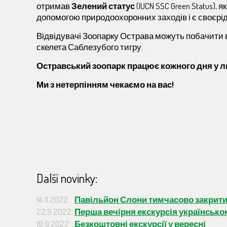
отримав
Зелений статус
(IUCN SSC Green Status)
допомогою природоохоронних заходів і є своєрі
Відвідувачі Зоопарку Острава можуть побачити ві
скелета Саблезубого тигру.
Остравський зоопарк працює кожного дня у лист
Ми з нетерпінням чекаємо на вас!
Další novinky:
14.11.2022
Павільйон Слони тимчасово закрит
22.9.2022
Перша вечірня екскурсія українськ
19.9.2022
Безкоштовні екскурсії у вересні