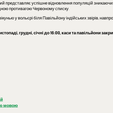
, який представляє успішне відновлення популяцій зникаючи
дною противагою Червоному списку.
кунью у вольєрі біля Павільйону індійських звірів, навпр
опаді, грудні, січні до 16:00, каси та павільйони закри
ий
ою мовою