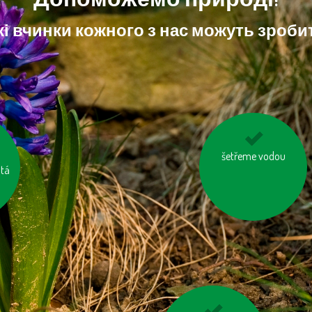
і вчинки кожного з нас можуть зробит
šetřeme vodou
vyhněme se
utá
d
pangasům a
tuňákům