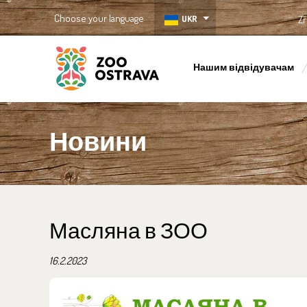
Choose your language
UKR
Zř
Нашим відвідувачам
ZOO Ostrava
Новини
Масляна в ЗОО
16.2.2023