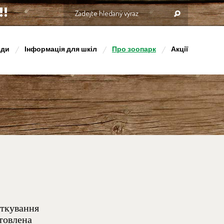
оди
Інформація для шкіл
Про зоопарк
Акції
яткування
отовлена