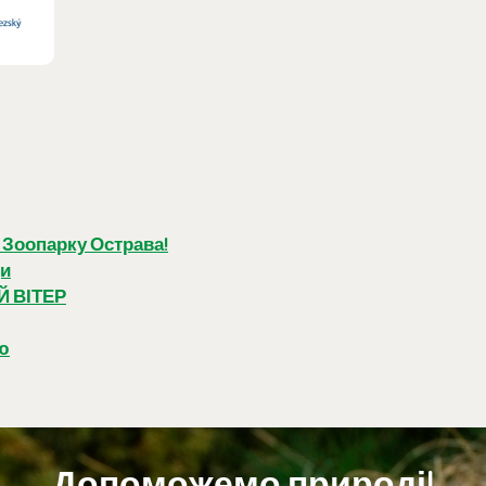
 Зоопарку Острава!
ди
 ВІТЕР
ою
Допоможемо природі!