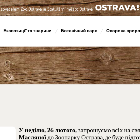
izovatelem Zoo Ostrava je Statutární město Ostrava
OSTRAVA!!!
Експозиції та тварини
Ботанічний парк
Охорона прир
У неділю, 26 лютого,
запрошуємо всіх на св
Масляної
до Зоопарку Острава, де буде підг