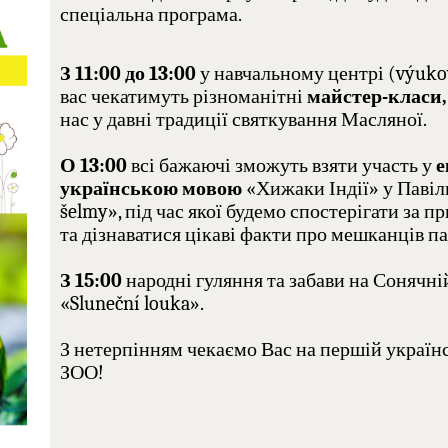
спеціальна програма.
З 11:00 до 13:00
у навчальному центрі (výuko
вас чекатимуть різноманітні
майстер-класи,
нас у давні традиції святкування Масляної.
О 13:00
всі бажаючі зможуть взяти участь у
е
українською мовою
«Хижаки Індії» у Павіл
šelmy», під час якої будемо спостерігати за п
та дізнаватися цікаві факти про мешканців п
З 15:00
народні гуляння та забави на Сонячні
«Sluneční louka».
З нетерпінням чекаємо Вас на першій українс
ЗОО!