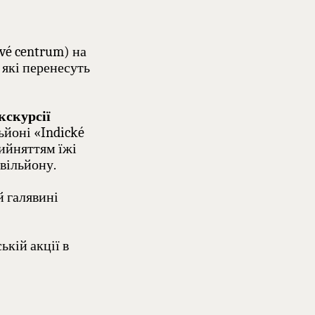
vé centrum) на
які перенесуть
кскурсії
ьйоні «Indické
рийняттям їжі
авільйону.
й галявині
ькій акції в