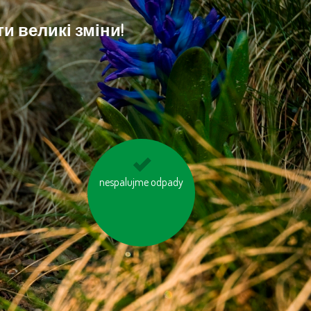
и великі зміни!
nespalujme odpady
kupujte zboží
vyrobené trvale
udržitelným a
etickým způsobem