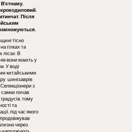
 В’єтнаму.
р крокодиловий.
итинчат. Після
ейським
 розмножуються.
вщині тісно
на гілках та
 лісах. В
онів вони мають у
м. У воді
ними китайськими
ару шинізаврів
 Селекціонери з
у самки почав
 градусів, тому
ності та
ії, під час якого
и продовжував
близно через
ки народжують