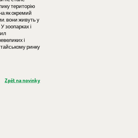
елику територію
ана як окремий
ми; вони живуть у
 У зоопарках і
дил
невеликих і
итайському ринку
Zpět na novinky