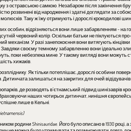
адку з остравською самкою. Незабаром після закінчення бру
стю розвинені від народження і здатні доглядати за собою.
і молюсків. Таку ж їжу отримують і дорослі крокодилові шин
х особин, відрізняються вони лише забарвленням - на го
дсутній червоний колір. Оскільки батьки не піклуються про
й механізм. У разі занепокоєння вони витягують кінцівки 
. Завдяки своєму темному забарвленню вони ідеально зл
уть, поки небезпека мине. У такому вигляді вони можуть с
шість хижаків.
розпліднику. Як тільки потеплішає, дорослі особини повер
нів. Дитинчата залишаться на закритих для очей відідувачі
оопарків, де розводять в'єтнамський підвид шинізаврів кр
. Враховуючи наших чотирьох дитинчат, нинішня європейс
спішне лише в Кельні.
vietnamensis)
м родини Shinisauridae. Його було описано в 1930 році, а з 
рин не можна було утримувати та розмножувати довго, док