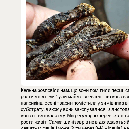
Кельна розповіли нам, що вони помітили перші сп
рости живіт, ми були майже впевнені, що вона ваг
наприкінці осені тварин помістили у зимівник з
субстрату, в якому вони закопувалися і з листопа
вона не вживала їжу. Ми регулярно перевіряли т
рости живіт. Самки шинізаврів не відкладають я
дев'ять місяців, (може бути через 8-14 місяців)