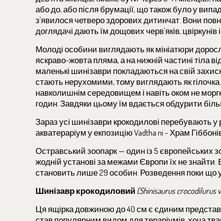
або до, або після брумації, що також було у вип
з'явилося четверо здорових дитинчат. Вони повні
доглядачі дають їм дощових черв'яків, цвіркунів 
Молоді особини виглядають як мініатюри доросли
яскраво-жовта пляма, а на нижній частині тіла ві
маленькі шинізаври покладаються на свій захисни
стають нерухомими, тому виглядають як гілочка
навколишнім середовищем і навіть оком не моргн
годин. Завдяки цьому їм вдається обдурити біль
Зараз усі шинізаври крокодилові перебувають у 
акватераріум у екпозицію Vadtha ni - Храм Гіббо
Остравський зоопарк — один із 5 європейських з
жодній установі за межами Європи їх не знайти
становить лише 29 особин. Розведення поки що у
Шинізавр крокодиловий
(Shinisaurus crocodilurus 
Ця ящірка довжиною до 40 см є єдиним представнико
став популярним видом для тераріумів, хоча тва