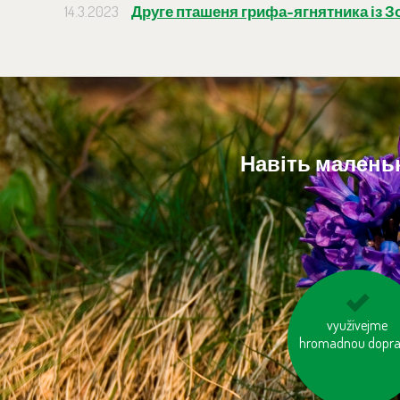
14.3.2023
Друге пташеня грифа-ягнятника із З
Навіть маленьк
mysleme na „skry
využívejme
hromadnou dopr
vodu“ ve výrobcí