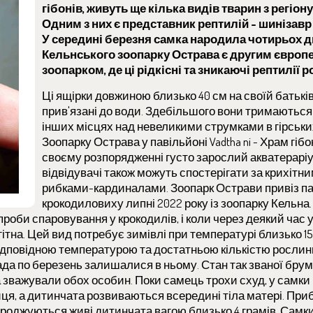
гібонів, живуть ще кілька видів тварин з регіону
Одним з них є представник рептилій - шинізав
У середині березня самка народила чотирьох д
Кельнського зоопарку Острава є другим європ
зоопарком, де ці рідкісні та зникаючі рептилії
Ці ящірки довжиною близько 40 см на своїй батькі
прив'язані до води. Здебільшого вони тримаються 
інших місцях над невеликими струмками в гірських
Зоопарку Острава у павільйоні Vadtha ni - Храм гіб
своєму розпорядженні густо зарослий акватераріу
відвідувачі також можуть спостерігати за крихіт
рибками-кардиналами. Зоопарк Острави привіз п
крокодиловиху липні 2022 року із зоопарку Кельна.
роби спаровування у крокодилів, і коли через деякий час 
ітна. Цей вид потребує зимівлі при температурі близько 15
 відповідною температурою та достатньою кількістю рослин
да по березень залишалися в ньому. Стан так званої брумац
а зважували обох особин. Поки самець трохи схуд, у самк
йця, а дитинчата розвиваються всередині тіла матері. При
, народжуються живі дитинчата вагою близько 4 грамів. Сам