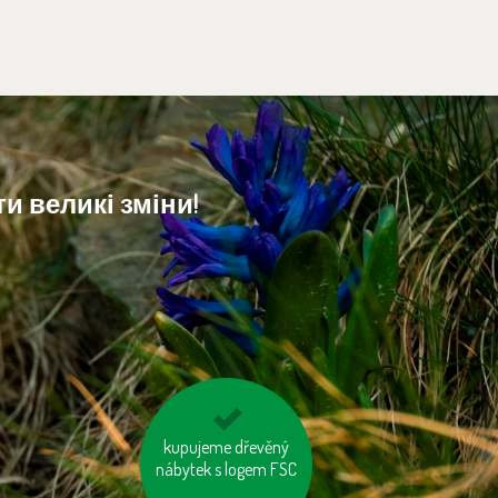
и великі зміни!
kupujeme dřevěný
jezme naše ryby
nábytek s logem FSC