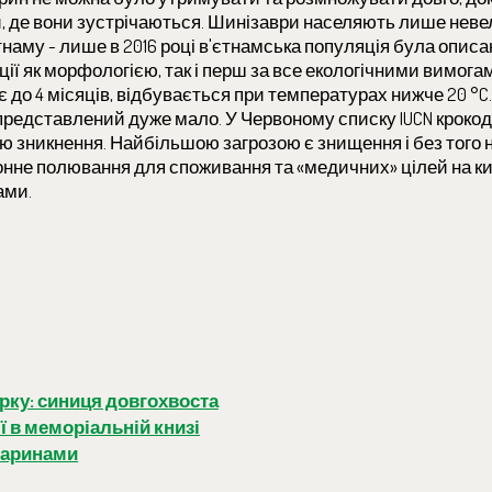
ви, де вони зустрічаються. Шинізаври населяють лише нев
єтнаму - лише в 2016 році в'єтнамська популяція була опис
ції як морфологією, так і перш за все екологічними вимога
ає до 4 місяців, відбувається при температурах нижче 20 °C.
 представлений дуже мало. У Червоному списку IUCN кроко
ою зникнення. Найбільшою загрозою є знищення і без того 
конне полювання для споживання та «медичних» цілей на к
ами.
рку: синиця довгохвоста
ї в меморіальній книзі
тваринами