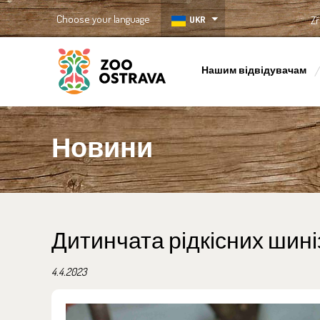
Choose your language
UKR
Zř
Нашим відвідувачам
ZOO Ostrava
Новини
Дитинчата рідкісних шин
4.4.2023