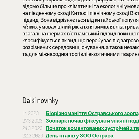
відомо більше про кліматичні та екологічні умо
на південному сході Китаю і північному сході В'
підвид. Вона відрізняється від китайської популя
м'яких умовах цілий рік, а їхня зимівля, яка трив
взагалі на фермах в'єтнамський підвид поки що
класифікується як вид, що перебуває під загроз
розрізнених середовищ існування, а також неза
та для міжнародної торгівлі екзотичними тварин
Další novinky:
1.4.2023
Біорізноманіття Остравського зоопа
27.3.2023
Зоопарк почав фіксувати значні поді
24.3.2023
Початок коментованих зустрічей з 
22.3.2023
День птахів у ЗОО Острава