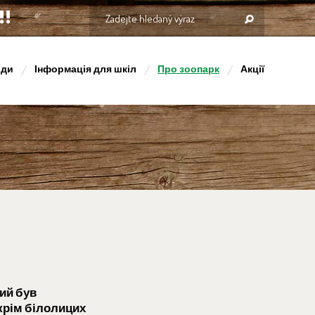
оди
Інформація для шкіл
Про зоопарк
Акції
кий був
окрім білолицих