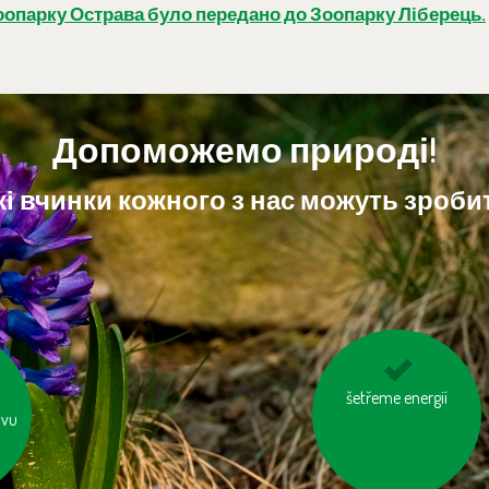
оопарку Острава було передано до Зоопарку Ліберець.
Допоможемо природі!
і вчинки кожного з нас можуть зробит
tou
kupujme místní
šetřeme energií
avu
ch
výrobky