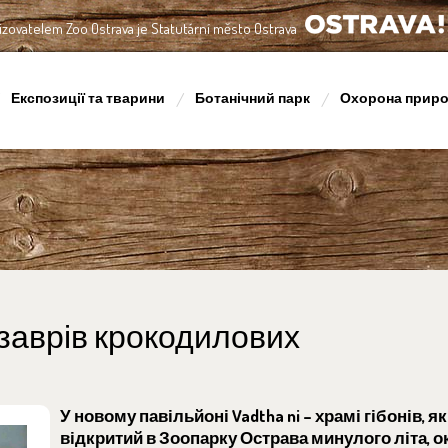
izovatelem Zoo Ostrava je Statutární město Ostrava
OSTRAVA!!!
Експозиції та тварини
Ботанічний парк
Охорона прир
ізаврів крокодилових
У новому павільйоні Vadtha ni – храмі гібонів, я
відкритий в Зоопарку Острава минулого літа, 