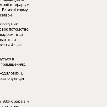
мації в тераріумі
 В якості корму
ізаври.
лові у них
 своє потомство,
вздовж тіла і
иваються з
тояти кілька
нуться в
в приміщеннях.
окодилових. В
ька популяція
1980-х років він
и не стане