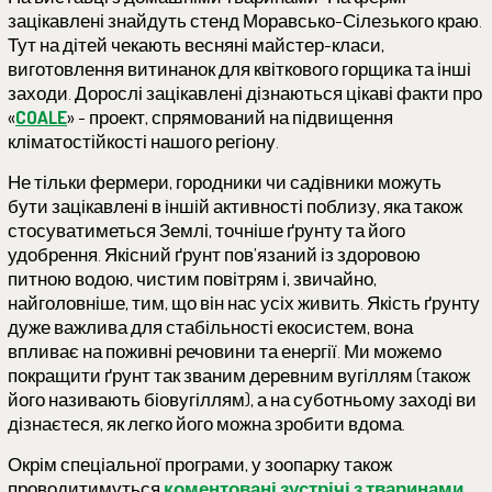
зацікавлені знайдуть стенд Моравсько-Сілезького краю.
Тут на дітей чекають весняні майстер-класи,
виготовлення витинанок для квіткового горщика та інші
заходи. Дорослі зацікавлені дізнаються цікаві факти про
«
COALE
» - проект, спрямований на підвищення
кліматостійкості нашого регіону.
Не тільки фермери, городники чи садівники можуть
бути зацікавлені в іншій активності поблизу, яка також
стосуватиметься Землі, точніше ґрунту та його
удобрення. Якісний ґрунт пов’язаний із здоровою
питною водою, чистим повітрям і, звичайно,
найголовніше, тим, що він нас усіх живить. Якість ґрунту
дуже важлива для стабільності екосистем, вона
впливає на поживні речовини та енергії. Ми можемо
покращити ґрунт так званим деревним вугіллям (також
його називають біовугіллям), а на суботньому заході ви
дізнаєтеся, як легко його можна зробити вдома.
Окрім спеціальної програми, у зоопарку також
проводитимуться
коментовані зустрічі з тваринами