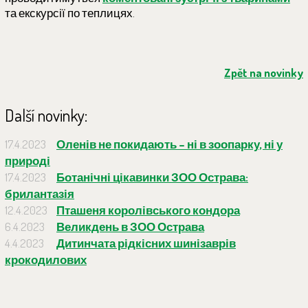
та екскурсії по теплицях.
Zpět na novinky
Další novinky:
17.4.2023
Оленів не покидають – ні в зоопарку, ні у
природі
17.4.2023
Ботанічні цікавинки ЗОО Острава:
брилантазія
12.4.2023
Пташеня королівського кондора
6.4.2023
Великдень в ЗОО Острава
4.4.2023
Дитинчата рідкісних шинізаврів
крокодилових