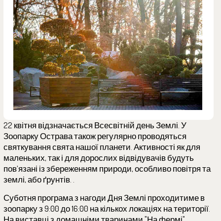
22 квітня відзначається Всесвітній день Землі. У
Зоопарку Острава також регулярно проводяться
святкування свята нашої планети. Активності як для
маленьких, так і для дорослих відвідувачів будуть
пов’язані із збереженням природи, особливо повітря та
землі, або ґрунтів. .
Суботня програма з нагоди Дня Землі проходитиме в
зоопарку з 9:00 до 16:00 на кількох локаціях на території.
На виставці з домашніми тваринами "На фермі"