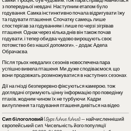
з попередньої невдачі. Наступним етапом було
годування. Самка інстинктивно почала відригувати їжу
та годувати пташення. Спочатку самець лише
спостерігав за годуванням і лише по черзі зігрівав
пташеня. Однак через кілька днів він також почав
годувати, і тепер обидва чудово вирощують своє
потомство без нашої допомоги», – додає Адела
Обрачаєва.
Після трьох невдалих сезонів новоспечена пара
успішно вивела пташеня. Ми дуже сподіваємося, що
вони продовжать розмножуватися в наступних сезонах.
Дії на гнізді безперервно фіксуються камерою, тож
доглядачі отримують цінну інформацію про поведінку
птахів, жодним чином їх не турбуючи. Кадри
вилуплення та годування пташеня дивіться на відео.
Сип білоголовий
(
Gyps fulvus fulvus
) — найчисленніший
європейський сип. Чисельність його популяції