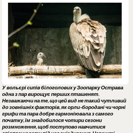
У вольєрі сипів білоголових у Зоопарку Острава
одна з пар вирощує перших пташенят.
Незважаючи на те, що цей вид не такий чутливий
до зовнішніх факторів, як орли-бородані чи чорні
грифи та пара добре гармоніювала з самого
початку, їм знадобилося чотири сезони
розмноження, щоб поступово навчитися