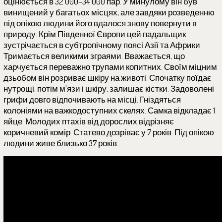
оцінюється в 32 000–34 000 пар. У минулому він був
винищений у багатьох місцях, але завдяки розведенню
під опікою людини його вдалося знову повернути в
природу. Крім Південної Європи цей падальщик
зустрічається в субтропічному поясі Азії та Африки.
Тримається великими зграями. Вважається, що
харчується переважно трупами копитних. Своїм міцним
дзьобом він розриває шкіру на животі. Спочатку поїдає
нутрощі, потім м'язи і шкіру, залишає кістки. Задоволені
грифи довго відпочивають на місці. Гніздяться
колоніями на важкодоступних скелях. Самка відкладає 1
яйце. Молодих птахів від дорослих відрізняє
коричневий комір. Статево дозріває у 7 років. Під опікою
людини живе близько 37 років.