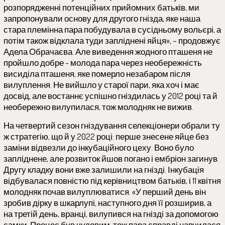
розпорядженні потенційних прийомних батьків, ми
запропонували основу для другого гнізда, яке наша
стара племінна пара побудувала в сусідньому вольєрі, а
потім також відклала туди запліднені яйця», – продовжує
Адела Обрачаєва. Але виведення жодного пташеня не
пройшло добре - молода пара через необережність
висиділа пташеня, яке померло незабаром після
вилуплення. Не вийшло у старої пари, яка хоч і має
досвід, але востаннє успішно гніздилась у 2012 році та й
необережно вилупилася, тож молодняк не вижив.
На четвертий сезон гніздування селекціонери обрали ту
ж стратегію, що й у 2022 році: перше знесене яйце без
заміни відвезли до інкубаційного цеху. Воно було
запліднене, але розвиток йшов погано і ембріон загинув.
Другу кладку вони вже залишили на гнізді. Інкубація
відбувалася повністю під керівництвом батьків, і 11 квітня
молодняк почав вилуплюватися. «У перший день він
зробив дірку в шкарлупі, наступного дня її розширив, а
на третій день, вранці, вилупився на гнізді за допомогою
самки. Процес був чудовим, тож пара справді навчилася