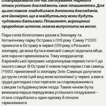
співпрацювати під час гніздування. Нарешті
птахи успішно доглядають своє пташенятко. Для
цього також знадобилася допомога доглядачів,
але ймовірно, що в майбутньому вони будуть
чудовими батьками. Пташенят, вирощених
природним шляхом, можна випустити на волю.
Пара сипів білоголових разом в Зоопарку та
ботанічному парку Острава з 2019 року. Самку (*2001)
привезли в Остраву в червні 2019 року з Ризького
зоопарку, де вона була в компанії самця і відклала яйця,
але пара не гармоніювала. Тому координатор
Європейської програми запропонував перемістити її до
іншого самця. В Остраві її новим партнером став самець
(*1990), привезений із зоопарку Злін. Самицю долучили
до групи сипів (цей вид живе колоніями) у червні, а вже в
грудні доглядачі спостерігали за спаровуванням із
самцем та будівництвом гнізда. Таким чином була
виконана перша передумова успішного гніздування –
птахи сподобались один одному й почали
гармоніювати.