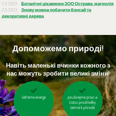
2.5.2023
Ботанічні цікавинки ЗОО Острава: магнолія
2.5.2023
Знову можна побачити бонсай та
декоративні дерева
Допоможемо природі!
Навіть маленькі вчинки кожного з
нас можуть зробити великі зміни!
na krátké vzdálenosti
šetřeme energií
používejme prací a
nepřetápějme
choďme pěšky
čisticí prostředky
místnosti
šetrné k přírodě