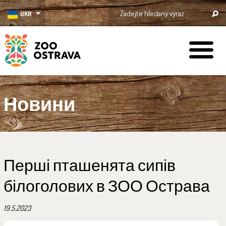
UKR
ZOO Ostrava
Новини
Перші пташенята сипів
білоголових в ЗОО Острава
19.5.2023