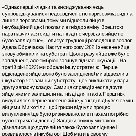
«Однак перші кладки та висиджування яєць
супроводжувалися недосвідченістю пари, самка сиділа
лише з перервами, тому ми віднесли яйця в
інкубаційний цех і поклали в гніздо заміну. Зрештою
пара навчилася сидіти на гнізді по черзі, але яйце не
було запліднене», – описує труднощі розведення зоолог
Адела Обрачаєва. Наступного року (2021) знесене яйце
знову обміняли на субстрат. Цього разу яйце вже було
запліднене, але ембріон загинув під час інкубації. «На
третій рік (2022) ми обрали іншу стратегію. Перше
відкладене яйце (воно було запліднене) ми відвезли в
інкубатор без заміни субстрату, щоб викликати у пари
другу запасну кладку. Самиця справді знесла друге
яйце, яке ми залишили на гнізді для птахів. Перш ніж
вилупилося перше знесене яйце, у гнізді відбувся обмін
яйцями. Ми хотіли, щоб грифи відчули процес
вилуплення (це було ризиковано, але птахам потрібно
було отримати досвід). Завдяки обміну ми також
дізналися, що друге яйце також було запліднене і
розвивалося в інкубаторі. Щоб мати в своєму