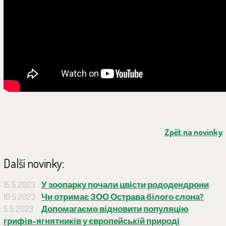
Zpět na novinky
Další novinky:
15.5.2023
У зоопарку почали цвісти рододендрони
10.5.2023
Чи отримає ЗОО Острава білого слона?
5.5.2023
Допомагаємо відновити популяцію
грифів-ягнятників у європейській природі